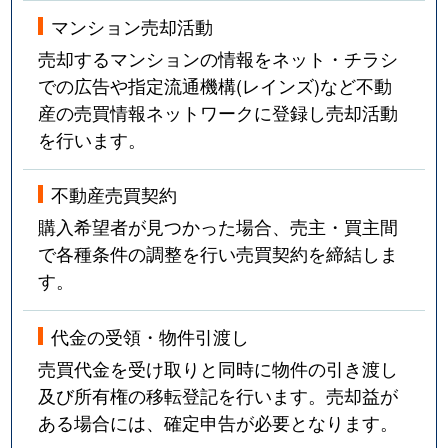
法王町
12,000万円
覚王山
マンション売却活動
豊年町
4,100万円
千種
売却するマンションの情報をネット・チラシ
での広告や指定流通機構(レインズ)など不動
星が丘山手
5,400万円
星ケ丘(愛知)
産の売買情報ネットワークに登録し売却活動
を行います。
星が丘山手
7,100万円
星ケ丘(愛知)
星が丘山手
6,700万円
星ケ丘(愛知)
不動産売買契約
購入希望者が見つかった場合、売主・買主間
穂波町
4,200万円
覚王山
で各種条件の調整を行い売買契約を締結しま
す。
穂波町
900万円
本山(愛知)
代金の受領・物件引渡し
丸山町
3,500万円
池下
売買代金を受け取りと同時に物件の引き渡し
御影町
2,700万円
茶屋ケ坂
及び所有権の移転登記を行います。売却益が
ある場合には、確定申告が必要となります。
四谷通
6,000万円
名古屋大学