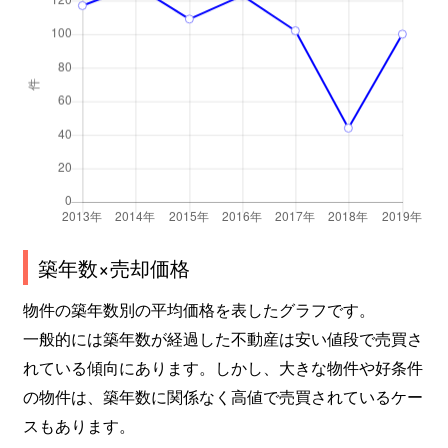
高見
690万円
池下
高見
260万円
池下
高見
240万円
池下
高見
260万円
池下
高見
300万円
池下
竹越
2,600万円
茶屋ケ坂
築年数×売却価格
竹越
3,000万円
茶屋ケ坂
物件の築年数別の平均価格を表したグラフです。
一般的には築年数が経過した不動産は安い値段で売買さ
竹越
2,000万円
茶屋ケ坂
れている傾向にあります。しかし、大きな物件や好条件
の物件は、築年数に関係なく高値で売買されているケー
田代町
550万円
池下
スもあります。