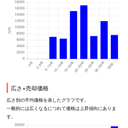
谷口町
3,400万円
砂田橋
千種
2,100万円
千種
千種
1,800万円
千種
千種
3,000万円
鶴舞
千種
3,200万円
鶴舞
千種
1,700万円
東山公園(愛知)
千種
2,900万円
吹上(愛知)
広さ×売却価格
千種
3,000万円
吹上(愛知)
広さ別の平均価格を表したグラフです。
一般的には広くなるにつれて価格は上昇傾向にありま
茶屋坂通
2,100万円
茶屋ケ坂
す。
茶屋坂通
2,100万円
茶屋ケ坂