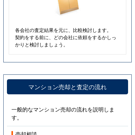
春岡
5,300万円
池下
春岡通
2,900万円
吹上(愛知)
各会社の査定結果を元に、比較検討します。
契約をする前に、どの会社に依頼をするかしっ
春里町
2,600万円
自由ケ丘(愛知)
かりと検討しましょう。
光が丘
380万円
茶屋ケ坂
姫池通
6,200万円
覚王山
日和町
4,800万円
本山(愛知)
マンション売却と査定の流れ
吹上
1,100万円
鶴舞
一般的なマンション売却の流れを説明しま
吹上
1,500万円
鶴舞
す。
吹上
2,200万円
鶴舞
売却相談