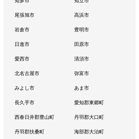
知多市
知立市
清住町
830万円
東山公園(愛知)
尾張旭市
高浜市
清住町
3,300万円
東山公園(愛知)
岩倉市
豊明市
清住町
4,500万円
東山公園(愛知)
日進市
田原市
桐林町
5,400万円
池下
愛西市
清須市
桐林町
5,500万円
池下
北名古屋市
弥富市
桐林町
6,200万円
池下
みよし市
あま市
幸川町
520万円
本山(愛知)
長久手市
愛知郡東郷町
向陽
1,000万円
池下
西春日井郡豊山町
丹羽郡大口町
向陽町
3,500万円
覚王山
丹羽郡扶桑町
海部郡大治町