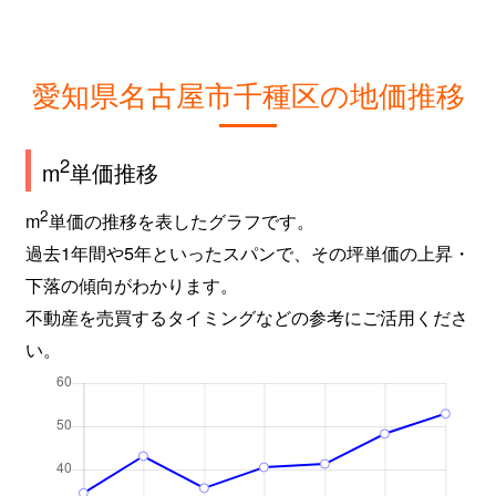
城木町
1,700万円
吹上(愛知)
新池町
4,800万円
東山公園(愛知)
愛知県名古屋市千種区の地価推移
新池町
4,700万円
東山公園(愛知)
新池町
700万円
東山公園(愛知)
2
m
単価推移
新池町
2,000万円
東山公園(愛知)
2
m
単価の推移を表したグラフです。
過去1年間や5年といったスパンで、その坪単価の上昇・
新池町
250万円
東山公園(愛知)
下落の傾向がわかります。
不動産を売買するタイミングなどの参考にご活用くださ
新池町
200万円
東山公園(愛知)
い。
新池町
6,500万円
東山公園(愛知)
新池町
8,500万円
東山公園(愛知)
新池町
5,100万円
東山公園(愛知)