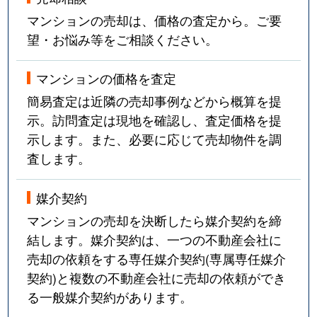
吹上
3,600万円
吹上(愛知)
マンションの売却は、価格の査定から。ご要
望・お悩み等をご相談ください。
富士見台
3,100万円
自由ケ丘(愛知)
マンションの価格を査定
富士見台
1,500万円
自由ケ丘(愛知)
簡易査定は近隣の売却事例などから概算を提
富士見台
3,800万円
自由ケ丘(愛知)
示。訪問査定は現地を確認し、査定価格を提
示します。また、必要に応じて売却物件を調
富士見台
4,000万円
自由ケ丘(愛知)
査します。
富士見台
3,800万円
自由ケ丘(愛知)
媒介契約
富士見台
3,500万円
自由ケ丘(愛知)
マンションの売却を決断したら媒介契約を締
結します。媒介契約は、一つの不動産会社に
法王町
9,000万円
覚王山
売却の依頼をする専任媒介契約(専属専任媒介
契約)と複数の不動産会社に売却の依頼ができ
法王町
5,200万円
覚王山
る一般媒介契約があります。