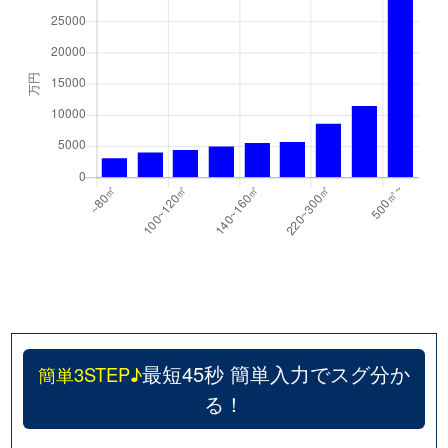
千代が丘
600万円
自由ケ丘(愛知)
千代が丘
900万円
自由ケ丘(愛知)
月見坂町
5,000万円
覚王山
徳川山町
2,700万円
自由ケ丘(愛知)
徳川山町
3,700万円
茶屋ケ坂
仲田
6,000万円
池下
仲田
7,400万円
池下
仲田
310万円
今池(愛知)
最短45秒 簡単入力でスグ分か
簡単3STEP♪
る！
仲田
250万円
今池(愛知)