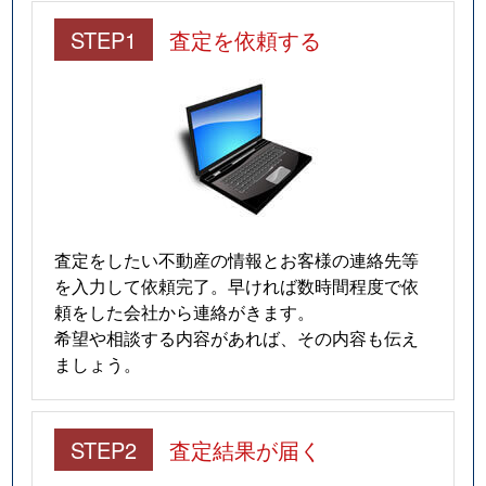
仲田
280万円
今池(愛知)
STEP1
査定を依頼する
南明町
240万円
池下
南明町
230万円
池下
南明町
180万円
池下
南明町
2,100万円
吹上(愛知)
査定をしたい不動産の情報とお客様の連絡先等
日進通
230万円
吹上(愛知)
を入力して依頼完了。早ければ数時間程度で依
頼をした会社から連絡がきます。
日進通
300万円
吹上(愛知)
希望や相談する内容があれば、その内容も伝え
ましょう。
日進通
270万円
吹上(愛知)
日進通
210万円
吹上(愛知)
STEP2
査定結果が届く