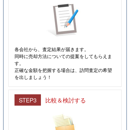
猫洞通
3,100万円
東山公園(愛知)
猫洞通
3,700万円
本山(愛知)
猫洞通
3,500万円
本山(愛知)
猫洞通
3,500万円
本山(愛知)
各会社から、査定結果が届きます。
猫洞通
3,300万円
本山(愛知)
同時に売却方法についての提案をしてもらえま
す。
橋本町
6,900万円
本山(愛知)
正確な金額を把握する場合は、訪問査定の希望
を出しましょう！
春岡
7,100万円
池下
春岡
4,900万円
池下
STEP3
比較＆検討する
春岡
5,500万円
池下
春岡
2,000万円
池下