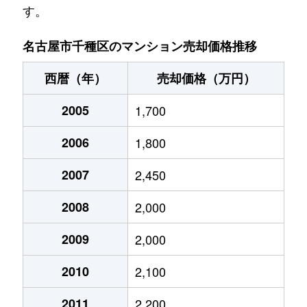
す。
池園町
5,000万円
本山(愛知)
名古屋市千種区のマンション売却価格推移
池園町
320万円
本山(愛知)
西暦（年）
売却価格（万円）
猪高町大字猪子石
940万円
茶屋ケ坂
2005
1,700
猪高町大字猪子石
570万円
茶屋ケ坂
2006
1,800
猪高町大字猪子石
650万円
茶屋ケ坂
2007
2,450
今池
1,200万円
今池(愛知)
2008
2,000
今池
1,400万円
今池(愛知)
2009
2,000
今池
1,300万円
今池(愛知)
2010
2,100
今池
1,100万円
今池(愛知)
2011
2,200