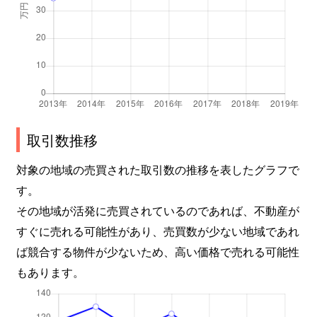
新池町
4,800万円
東山公園(愛知)
新西
1,300万円
茶屋ケ坂
振甫町
280万円
池下
振甫町
3,300万円
覚王山
取引数推移
末盛通
1,600万円
覚王山
対象の地域の売買された取引数の推移を表したグラフで
す。
末盛通
4,100万円
覚王山
その地域が活発に売買されているのであれば、不動産が
末盛通
1,100万円
覚王山
すぐに売れる可能性があり、売買数が少ない地域であれ
ば競合する物件が少ないため、高い価格で売れる可能性
末盛通
2,500万円
覚王山
もあります。
末盛通
1,500万円
覚王山