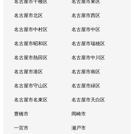
名古屋市千種区
名古屋市東区
内山
6,200万円
千種
名古屋市北区
名古屋市西区
鏡池通
5,000万円
本山(愛知)
名古屋市中村区
名古屋市中区
香流橋
1,300万円
小幡
名古屋市昭和区
名古屋市瑞穂区
香流橋
1,800万円
茶屋ケ坂
名古屋市熱田区
名古屋市中川区
鹿子町
3,400万円
本山(愛知)
名古屋市港区
名古屋市南区
鹿子町
4,200万円
本山(愛知)
名古屋市守山区
名古屋市緑区
鹿子殿
2,400万円
自由ケ丘(愛知)
名古屋市名東区
名古屋市天白区
唐山町
5,500万円
東山公園(愛知)
豊橋市
岡崎市
唐山町
6,600万円
東山公園(愛知)
一宮市
瀬戸市