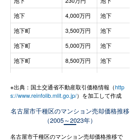
池下
230万円
池下
池下
4,000万円
池下
池下町
3,500万円
池下
池下町
5,000万円
池下
池下町
8,500万円
池下
池園町
4,300万円
本山(愛知)
※出典：国土交通省不動産取引価格情報（
http
池園町
240万円
本山(愛知)
s://www.reinfolib.mlit.go.jp/
）を加工して作成
池園町
350万円
本山(愛知)
名古屋市千種区のマンション売却価格推移
（2005～2023年）
池園町
410万円
本山(愛知)
池園町
5,800万円
本山(愛知)
名古屋市千種区のマンション売却価格推移で