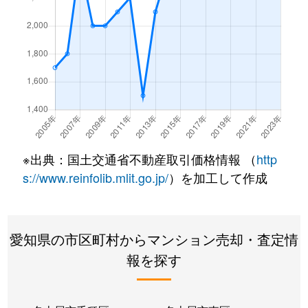
内山
1,500万円
今池(愛知)
内山
2,600万円
今池(愛知)
内山
2,000万円
今池(愛知)
内山
1,600万円
今池(愛知)
内山
2,100万円
今池(愛知)
※出典：国土交通省不動産取引価格情報 （
http
s://www.reinfolib.mlit.go.jp/
）を加工して作成
内山
1,600万円
今池(愛知)
内山
1,700万円
今池(愛知)
愛知県の市区町村からマンション売却・査定情
内山
1,600万円
千種
報を探す
内山
2,600万円
千種