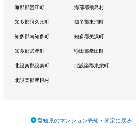
向陽町
5,000万円
覚王山
海部郡蟹江町
海部郡飛島村
向陽町
4,000万円
覚王山
知多郡阿久比町
知多郡東浦町
小松町
4,700万円
吹上(愛知)
知多郡南知多町
知多郡美浜町
桜が丘
3,900万円
星ケ丘(愛知)
知多郡武豊町
額田郡幸田町
桜が丘
3,700万円
星ケ丘(愛知)
北設楽郡設楽町
北設楽郡東栄町
自由ケ丘
3,000万円
自由ケ丘(愛知)
北設楽郡豊根村
自由ケ丘
3,900万円
自由ケ丘(愛知)
松竹町
3,100万円
本山(愛知)
愛知県のマンション売却・査定に戻る
汁谷町
3,000万円
茶屋ケ坂