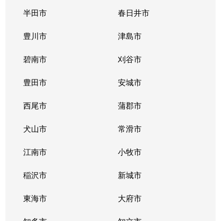
唐山町
5,400万円
東山公園(愛知)
半田市
春日井市
唐山町
2,700万円
東山公園(愛知)
豊川市
津島市
神田町
1,300万円
今池(愛知)
碧南市
刈谷市
神田町
1,300万円
今池(愛知)
豊田市
安城市
神田町
2,200万円
今池(愛知)
西尾市
蒲郡市
神田町
1,400万円
今池(愛知)
犬山市
常滑市
菊坂町
390万円
覚王山
江南市
小牧市
北千種
3,100万円
今池(愛知)
稲沢市
新城市
北千種
2,200万円
ナゴヤドーム前
東海市
大府市
北千種
1,600万円
ナゴヤドーム前