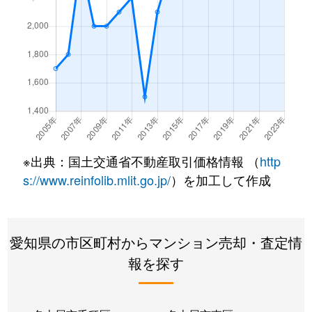
内山
1,500万円
今池(愛知)
内山
2,600万円
今池(愛知)
内山
2,000万円
今池(愛知)
内山
1,600万円
今池(愛知)
内山
2,100万円
今池(愛知)
※出典：国土交通省不動産取引価格情報 （
http
s://www.reinfolib.mlit.go.jp/
）を加工して作成
内山
1,600万円
今池(愛知)
内山
1,700万円
今池(愛知)
愛知県の市区町村からマンション売却・査定情
内山
1,600万円
千種
報を探す
内山
2,600万円
千種