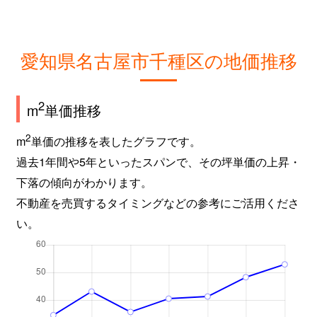
城木町
1,700万円
吹上(愛知)
新池町
4,800万円
東山公園(愛知)
愛知県名古屋市千種区の地価推移
新池町
4,700万円
東山公園(愛知)
新池町
700万円
東山公園(愛知)
2
m
単価推移
新池町
2,000万円
東山公園(愛知)
2
m
単価の推移を表したグラフです。
過去1年間や5年といったスパンで、その坪単価の上昇・
新池町
250万円
東山公園(愛知)
下落の傾向がわかります。
不動産を売買するタイミングなどの参考にご活用くださ
新池町
200万円
東山公園(愛知)
い。
新池町
6,500万円
東山公園(愛知)
新池町
8,500万円
東山公園(愛知)
新池町
5,100万円
東山公園(愛知)