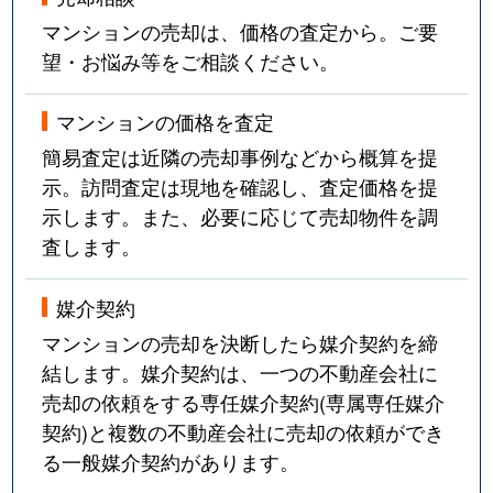
吹上
3,600万円
吹上(愛知)
マンションの売却は、価格の査定から。ご要
望・お悩み等をご相談ください。
富士見台
3,100万円
自由ケ丘(愛知)
マンションの価格を査定
富士見台
1,500万円
自由ケ丘(愛知)
簡易査定は近隣の売却事例などから概算を提
富士見台
3,800万円
自由ケ丘(愛知)
示。訪問査定は現地を確認し、査定価格を提
示します。また、必要に応じて売却物件を調
富士見台
4,000万円
自由ケ丘(愛知)
査します。
富士見台
3,800万円
自由ケ丘(愛知)
媒介契約
富士見台
3,500万円
自由ケ丘(愛知)
マンションの売却を決断したら媒介契約を締
結します。媒介契約は、一つの不動産会社に
法王町
9,000万円
覚王山
売却の依頼をする専任媒介契約(専属専任媒介
契約)と複数の不動産会社に売却の依頼ができ
法王町
5,200万円
覚王山
る一般媒介契約があります。