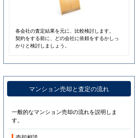
春岡
5,300万円
池下
春岡通
2,900万円
吹上(愛知)
各会社の査定結果を元に、比較検討します。
契約をする前に、どの会社に依頼をするかしっ
春里町
2,600万円
自由ケ丘(愛知)
かりと検討しましょう。
光が丘
380万円
茶屋ケ坂
姫池通
6,200万円
覚王山
日和町
4,800万円
本山(愛知)
マンション売却と査定の流れ
吹上
1,100万円
鶴舞
一般的なマンション売却の流れを説明しま
吹上
1,500万円
鶴舞
す。
吹上
2,200万円
鶴舞
売却相談