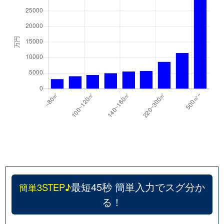
千代が丘
600万円
自由ケ丘(愛知)
千代が丘
900万円
自由ケ丘(愛知)
月見坂町
5,000万円
覚王山
徳川山町
2,700万円
自由ケ丘(愛知)
徳川山町
3,700万円
茶屋ケ坂
仲田
6,000万円
池下
仲田
7,400万円
池下
仲田
310万円
今池(愛知)
最短45秒 簡単入力でスグ分か
簡単3STEP♪
る！
仲田
250万円
今池(愛知)