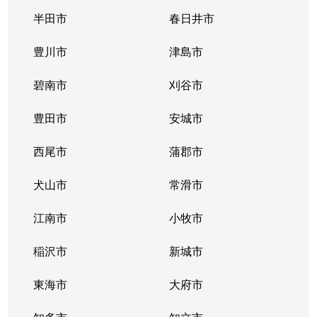
唐山町
5,400万円
東山公園(愛知)
半田市
春日井市
唐山町
2,700万円
東山公園(愛知)
豊川市
津島市
神田町
1,300万円
今池(愛知)
碧南市
刈谷市
神田町
1,300万円
今池(愛知)
豊田市
安城市
神田町
2,200万円
今池(愛知)
西尾市
蒲郡市
神田町
1,400万円
今池(愛知)
犬山市
常滑市
菊坂町
390万円
覚王山
江南市
小牧市
北千種
3,100万円
今池(愛知)
稲沢市
新城市
北千種
2,200万円
ナゴヤドーム前
東海市
大府市
北千種
1,600万円
ナゴヤドーム前