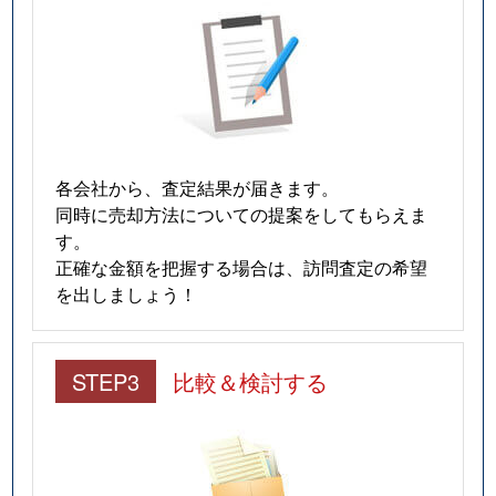
猫洞通
3,100万円
東山公園(愛知)
猫洞通
3,700万円
本山(愛知)
猫洞通
3,500万円
本山(愛知)
猫洞通
3,500万円
本山(愛知)
各会社から、査定結果が届きます。
猫洞通
3,300万円
本山(愛知)
同時に売却方法についての提案をしてもらえま
す。
橋本町
6,900万円
本山(愛知)
正確な金額を把握する場合は、訪問査定の希望
を出しましょう！
春岡
7,100万円
池下
春岡
4,900万円
池下
STEP3
比較＆検討する
春岡
5,500万円
池下
春岡
2,000万円
池下