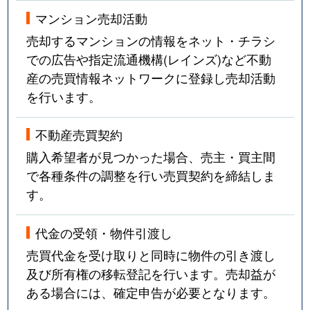
法王町
12,000万円
覚王山
マンション売却活動
豊年町
4,100万円
千種
売却するマンションの情報をネット・チラシ
での広告や指定流通機構(レインズ)など不動
星が丘山手
5,400万円
星ケ丘(愛知)
産の売買情報ネットワークに登録し売却活動
を行います。
星が丘山手
7,100万円
星ケ丘(愛知)
星が丘山手
6,700万円
星ケ丘(愛知)
不動産売買契約
購入希望者が見つかった場合、売主・買主間
穂波町
4,200万円
覚王山
で各種条件の調整を行い売買契約を締結しま
す。
穂波町
900万円
本山(愛知)
代金の受領・物件引渡し
丸山町
3,500万円
池下
売買代金を受け取りと同時に物件の引き渡し
御影町
2,700万円
茶屋ケ坂
及び所有権の移転登記を行います。売却益が
ある場合には、確定申告が必要となります。
四谷通
6,000万円
名古屋大学