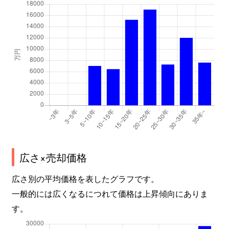
谷口町
3,400万円
砂田橋
千種
2,100万円
千種
千種
1,800万円
千種
千種
3,000万円
鶴舞
千種
3,200万円
鶴舞
千種
1,700万円
東山公園(愛知)
千種
2,900万円
吹上(愛知)
広さ×売却価格
千種
3,000万円
吹上(愛知)
広さ別の平均価格を表したグラフです。
一般的には広くなるにつれて価格は上昇傾向にありま
茶屋坂通
2,100万円
茶屋ケ坂
す。
茶屋坂通
2,100万円
茶屋ケ坂