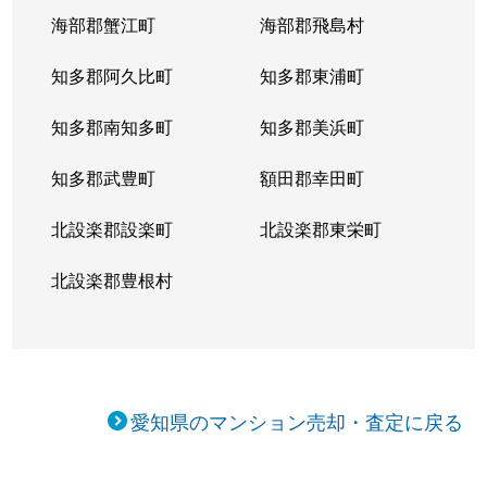
向陽町
5,000万円
覚王山
海部郡蟹江町
海部郡飛島村
向陽町
4,000万円
覚王山
知多郡阿久比町
知多郡東浦町
小松町
4,700万円
吹上(愛知)
知多郡南知多町
知多郡美浜町
桜が丘
3,900万円
星ケ丘(愛知)
知多郡武豊町
額田郡幸田町
桜が丘
3,700万円
星ケ丘(愛知)
北設楽郡設楽町
北設楽郡東栄町
自由ケ丘
3,000万円
自由ケ丘(愛知)
北設楽郡豊根村
自由ケ丘
3,900万円
自由ケ丘(愛知)
松竹町
3,100万円
本山(愛知)
愛知県のマンション売却・査定に戻る
汁谷町
3,000万円
茶屋ケ坂