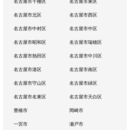
名古屋市千種区
名古屋市東区
内山
6,200万円
千種
名古屋市北区
名古屋市西区
鏡池通
5,000万円
本山(愛知)
名古屋市中村区
名古屋市中区
香流橋
1,300万円
小幡
名古屋市昭和区
名古屋市瑞穂区
香流橋
1,800万円
茶屋ケ坂
名古屋市熱田区
名古屋市中川区
鹿子町
3,400万円
本山(愛知)
名古屋市港区
名古屋市南区
鹿子町
4,200万円
本山(愛知)
名古屋市守山区
名古屋市緑区
鹿子殿
2,400万円
自由ケ丘(愛知)
名古屋市名東区
名古屋市天白区
唐山町
5,500万円
東山公園(愛知)
豊橋市
岡崎市
唐山町
6,600万円
東山公園(愛知)
一宮市
瀬戸市