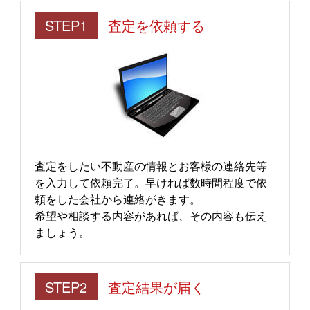
仲田
280万円
今池(愛知)
STEP1
査定を依頼する
南明町
240万円
池下
南明町
230万円
池下
南明町
180万円
池下
南明町
2,100万円
吹上(愛知)
査定をしたい不動産の情報とお客様の連絡先等
日進通
230万円
吹上(愛知)
を入力して依頼完了。早ければ数時間程度で依
頼をした会社から連絡がきます。
日進通
300万円
吹上(愛知)
希望や相談する内容があれば、その内容も伝え
ましょう。
日進通
270万円
吹上(愛知)
日進通
210万円
吹上(愛知)
STEP2
査定結果が届く