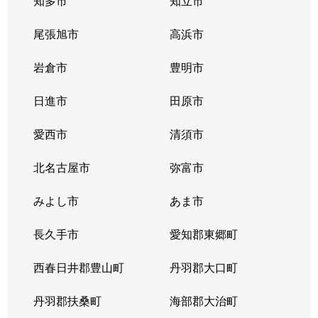
知多市
知立市
清住町
830万円
東山公園(愛知)
尾張旭市
高浜市
清住町
3,300万円
東山公園(愛知)
岩倉市
豊明市
清住町
4,500万円
東山公園(愛知)
日進市
田原市
桐林町
5,400万円
池下
愛西市
清須市
桐林町
5,500万円
池下
北名古屋市
弥富市
桐林町
6,200万円
池下
みよし市
あま市
幸川町
520万円
本山(愛知)
長久手市
愛知郡東郷町
向陽
1,000万円
池下
西春日井郡豊山町
丹羽郡大口町
向陽町
3,500万円
覚王山
丹羽郡扶桑町
海部郡大治町