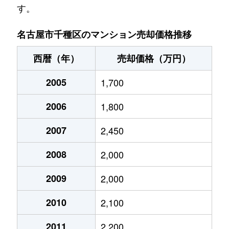
す。
池園町
5,000万円
本山(愛知)
名古屋市千種区のマンション売却価格推移
池園町
320万円
本山(愛知)
西暦（年）
売却価格（万円）
猪高町大字猪子石
940万円
茶屋ケ坂
2005
1,700
猪高町大字猪子石
570万円
茶屋ケ坂
2006
1,800
猪高町大字猪子石
650万円
茶屋ケ坂
2007
2,450
今池
1,200万円
今池(愛知)
2008
2,000
今池
1,400万円
今池(愛知)
2009
2,000
今池
1,300万円
今池(愛知)
2010
2,100
今池
1,100万円
今池(愛知)
2011
2,200