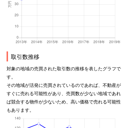
新池町
4,800万円
東山公園(愛知)
新西
1,300万円
茶屋ケ坂
振甫町
280万円
池下
振甫町
3,300万円
覚王山
取引数推移
末盛通
1,600万円
覚王山
対象の地域の売買された取引数の推移を表したグラフで
す。
末盛通
4,100万円
覚王山
その地域が活発に売買されているのであれば、不動産が
末盛通
1,100万円
覚王山
すぐに売れる可能性があり、売買数が少ない地域であれ
ば競合する物件が少ないため、高い価格で売れる可能性
末盛通
2,500万円
覚王山
もあります。
末盛通
1,500万円
覚王山