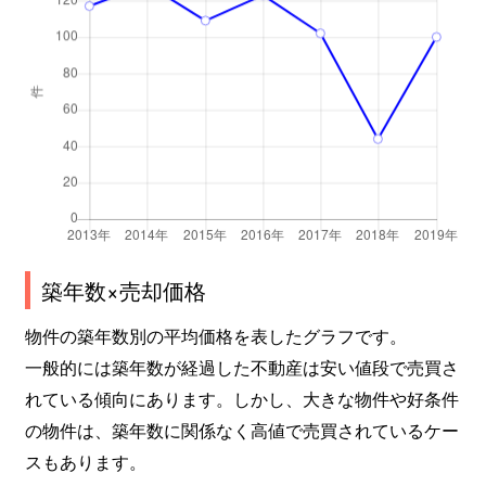
高見
690万円
池下
高見
260万円
池下
高見
240万円
池下
高見
260万円
池下
高見
300万円
池下
竹越
2,600万円
茶屋ケ坂
築年数×売却価格
竹越
3,000万円
茶屋ケ坂
物件の築年数別の平均価格を表したグラフです。
一般的には築年数が経過した不動産は安い値段で売買さ
竹越
2,000万円
茶屋ケ坂
れている傾向にあります。しかし、大きな物件や好条件
の物件は、築年数に関係なく高値で売買されているケー
田代町
550万円
池下
スもあります。