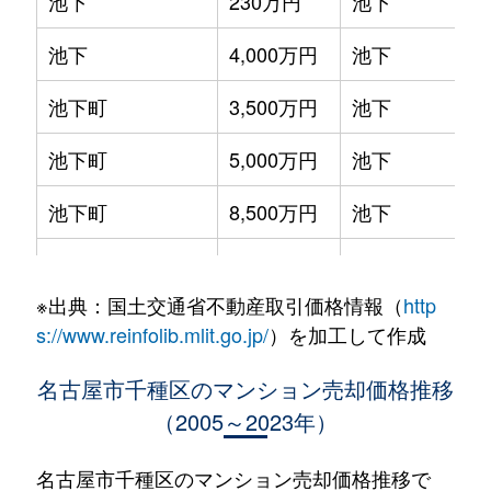
池下
230万円
池下
池下
4,000万円
池下
池下町
3,500万円
池下
池下町
5,000万円
池下
池下町
8,500万円
池下
池園町
4,300万円
本山(愛知)
※出典：国土交通省不動産取引価格情報（
http
池園町
240万円
本山(愛知)
s://www.reinfolib.mlit.go.jp/
）を加工して作成
池園町
350万円
本山(愛知)
名古屋市千種区のマンション売却価格推移
（2005～2023年）
池園町
410万円
本山(愛知)
池園町
5,800万円
本山(愛知)
名古屋市千種区のマンション売却価格推移で