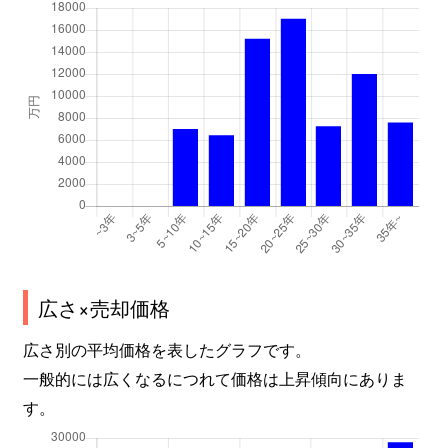
谷口町
3,400万円
砂田橋
千種
2,100万円
千種
千種
1,800万円
千種
千種
3,000万円
鶴舞
千種
3,200万円
鶴舞
千種
1,700万円
東山公園(愛知)
千種
2,900万円
吹上(愛知)
広さ×売却価格
千種
3,000万円
吹上(愛知)
広さ別の平均価格を表したグラフです。
一般的には広くなるにつれて価格は上昇傾向にありま
茶屋坂通
2,100万円
茶屋ケ坂
す。
茶屋坂通
2,100万円
茶屋ケ坂