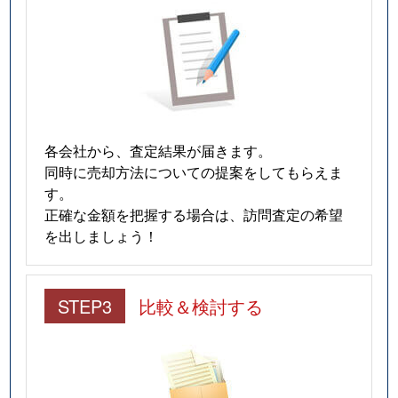
猫洞通
3,100万円
東山公園(愛知)
猫洞通
3,700万円
本山(愛知)
猫洞通
3,500万円
本山(愛知)
猫洞通
3,500万円
本山(愛知)
各会社から、査定結果が届きます。
猫洞通
3,300万円
本山(愛知)
同時に売却方法についての提案をしてもらえま
す。
橋本町
6,900万円
本山(愛知)
正確な金額を把握する場合は、訪問査定の希望
を出しましょう！
春岡
7,100万円
池下
春岡
4,900万円
池下
STEP3
比較＆検討する
春岡
5,500万円
池下
春岡
2,000万円
池下