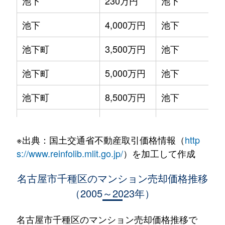
池下
230万円
池下
池下
4,000万円
池下
池下町
3,500万円
池下
池下町
5,000万円
池下
池下町
8,500万円
池下
池園町
4,300万円
本山(愛知)
※出典：国土交通省不動産取引価格情報（
http
池園町
240万円
本山(愛知)
s://www.reinfolib.mlit.go.jp/
）を加工して作成
池園町
350万円
本山(愛知)
名古屋市千種区のマンション売却価格推移
（2005～2023年）
池園町
410万円
本山(愛知)
池園町
5,800万円
本山(愛知)
名古屋市千種区のマンション売却価格推移で