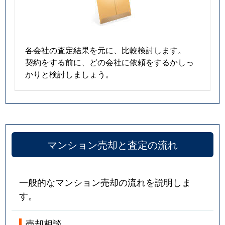
春岡
5,300万円
池下
春岡通
2,900万円
吹上(愛知)
各会社の査定結果を元に、比較検討します。
契約をする前に、どの会社に依頼をするかしっ
春里町
2,600万円
自由ケ丘(愛知)
かりと検討しましょう。
光が丘
380万円
茶屋ケ坂
姫池通
6,200万円
覚王山
日和町
4,800万円
本山(愛知)
マンション売却と査定の流れ
吹上
1,100万円
鶴舞
一般的なマンション売却の流れを説明しま
吹上
1,500万円
鶴舞
す。
吹上
2,200万円
鶴舞
売却相談