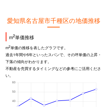
城木町
1,700万円
吹上(愛知)
新池町
4,800万円
東山公園(愛知)
愛知県名古屋市千種区の地価推移
新池町
4,700万円
東山公園(愛知)
新池町
700万円
東山公園(愛知)
2
m
単価推移
新池町
2,000万円
東山公園(愛知)
2
m
単価の推移を表したグラフです。
過去1年間や5年といったスパンで、その坪単価の上昇・
新池町
250万円
東山公園(愛知)
下落の傾向がわかります。
不動産を売買するタイミングなどの参考にご活用くださ
新池町
200万円
東山公園(愛知)
い。
新池町
6,500万円
東山公園(愛知)
新池町
8,500万円
東山公園(愛知)
新池町
5,100万円
東山公園(愛知)