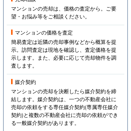
吹上
3,600万円
吹上(愛知)
マンションの売却は、価格の査定から。ご要
望・お悩み等をご相談ください。
富士見台
3,100万円
自由ケ丘(愛知)
マンションの価格を査定
富士見台
1,500万円
自由ケ丘(愛知)
簡易査定は近隣の売却事例などから概算を提
富士見台
3,800万円
自由ケ丘(愛知)
示。訪問査定は現地を確認し、査定価格を提
示します。また、必要に応じて売却物件を調
富士見台
4,000万円
自由ケ丘(愛知)
査します。
富士見台
3,800万円
自由ケ丘(愛知)
媒介契約
富士見台
3,500万円
自由ケ丘(愛知)
マンションの売却を決断したら媒介契約を締
結します。媒介契約は、一つの不動産会社に
法王町
9,000万円
覚王山
売却の依頼をする専任媒介契約(専属専任媒介
契約)と複数の不動産会社に売却の依頼ができ
法王町
5,200万円
覚王山
る一般媒介契約があります。