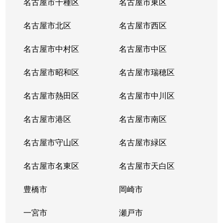
名古屋市千種区
名古屋市東区
内山
6,200万円
千種
名古屋市北区
名古屋市西区
鏡池通
5,000万円
本山(愛知)
名古屋市中村区
名古屋市中区
香流橋
1,300万円
小幡
名古屋市昭和区
名古屋市瑞穂区
香流橋
1,800万円
茶屋ケ坂
名古屋市熱田区
名古屋市中川区
鹿子町
3,400万円
本山(愛知)
名古屋市港区
名古屋市南区
鹿子町
4,200万円
本山(愛知)
名古屋市守山区
名古屋市緑区
鹿子殿
2,400万円
自由ケ丘(愛知)
名古屋市名東区
名古屋市天白区
唐山町
5,500万円
東山公園(愛知)
豊橋市
岡崎市
唐山町
6,600万円
東山公園(愛知)
一宮市
瀬戸市