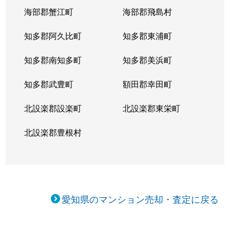
向陽町
5,000万円
覚王山
海部郡蟹江町
海部郡飛島村
向陽町
4,000万円
覚王山
知多郡阿久比町
知多郡東浦町
小松町
4,700万円
吹上(愛知)
知多郡南知多町
知多郡美浜町
桜が丘
3,900万円
星ケ丘(愛知)
知多郡武豊町
額田郡幸田町
桜が丘
3,700万円
星ケ丘(愛知)
北設楽郡設楽町
北設楽郡東栄町
自由ケ丘
3,000万円
自由ケ丘(愛知)
北設楽郡豊根村
自由ケ丘
3,900万円
自由ケ丘(愛知)
松竹町
3,100万円
本山(愛知)
愛知県のマンション売却・査定に戻る
汁谷町
3,000万円
茶屋ケ坂