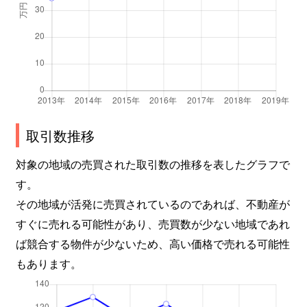
新池町
4,800万円
東山公園(愛知)
新西
1,300万円
茶屋ケ坂
振甫町
280万円
池下
振甫町
3,300万円
覚王山
取引数推移
末盛通
1,600万円
覚王山
対象の地域の売買された取引数の推移を表したグラフで
す。
末盛通
4,100万円
覚王山
その地域が活発に売買されているのであれば、不動産が
末盛通
1,100万円
覚王山
すぐに売れる可能性があり、売買数が少ない地域であれ
ば競合する物件が少ないため、高い価格で売れる可能性
末盛通
2,500万円
覚王山
もあります。
末盛通
1,500万円
覚王山