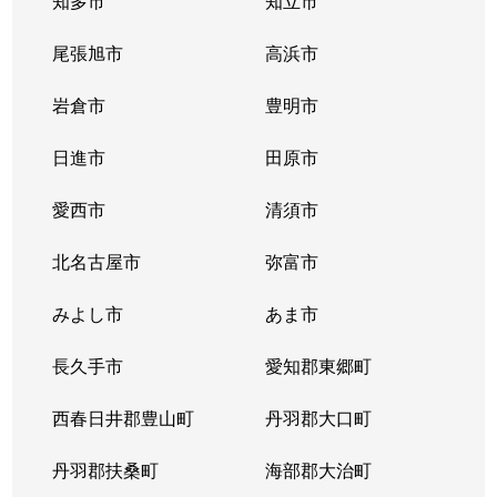
知多市
知立市
清住町
830万円
東山公園(愛知)
尾張旭市
高浜市
清住町
3,300万円
東山公園(愛知)
岩倉市
豊明市
清住町
4,500万円
東山公園(愛知)
日進市
田原市
桐林町
5,400万円
池下
愛西市
清須市
桐林町
5,500万円
池下
北名古屋市
弥富市
桐林町
6,200万円
池下
みよし市
あま市
幸川町
520万円
本山(愛知)
長久手市
愛知郡東郷町
向陽
1,000万円
池下
西春日井郡豊山町
丹羽郡大口町
向陽町
3,500万円
覚王山
丹羽郡扶桑町
海部郡大治町