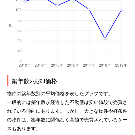
高見
690万円
池下
高見
260万円
池下
高見
240万円
池下
高見
260万円
池下
高見
300万円
池下
竹越
2,600万円
茶屋ケ坂
築年数×売却価格
竹越
3,000万円
茶屋ケ坂
物件の築年数別の平均価格を表したグラフです。
一般的には築年数が経過した不動産は安い値段で売買さ
竹越
2,000万円
茶屋ケ坂
れている傾向にあります。しかし、大きな物件や好条件
の物件は、築年数に関係なく高値で売買されているケー
田代町
550万円
池下
スもあります。