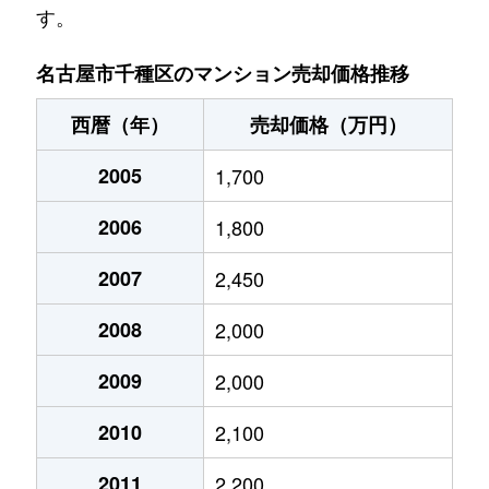
す。
池園町
5,000万円
本山(愛知)
名古屋市千種区のマンション売却価格推移
池園町
320万円
本山(愛知)
西暦（年）
売却価格（万円）
猪高町大字猪子石
940万円
茶屋ケ坂
2005
1,700
猪高町大字猪子石
570万円
茶屋ケ坂
2006
1,800
猪高町大字猪子石
650万円
茶屋ケ坂
2007
2,450
今池
1,200万円
今池(愛知)
2008
2,000
今池
1,400万円
今池(愛知)
2009
2,000
今池
1,300万円
今池(愛知)
2010
2,100
今池
1,100万円
今池(愛知)
2011
2,200