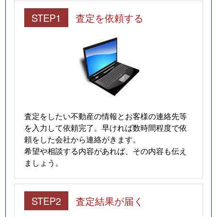
仲田
280万円
今池(愛知)
STEP1
査定を依頼する
南明町
240万円
池下
南明町
230万円
池下
南明町
180万円
池下
南明町
2,100万円
吹上(愛知)
査定をしたい不動産の情報とお客様の連絡先等
日進通
230万円
吹上(愛知)
を入力して依頼完了。早ければ数時間程度で依
頼をした会社から連絡がきます。
日進通
300万円
吹上(愛知)
希望や相談する内容があれば、その内容も伝え
ましょう。
日進通
270万円
吹上(愛知)
日進通
210万円
吹上(愛知)
STEP2
査定結果が届く