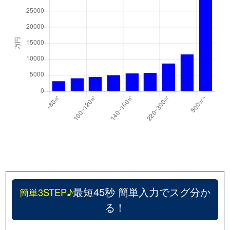
千代が丘
600万円
自由ケ丘(愛知)
千代が丘
900万円
自由ケ丘(愛知)
月見坂町
5,000万円
覚王山
徳川山町
2,700万円
自由ケ丘(愛知)
徳川山町
3,700万円
茶屋ケ坂
仲田
6,000万円
池下
仲田
7,400万円
池下
仲田
310万円
今池(愛知)
最短45秒 簡単入力でスグ分か
簡単3STEP♪
る！
仲田
250万円
今池(愛知)