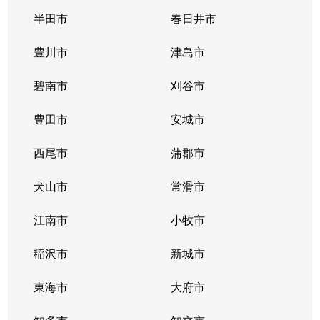
唐山町
5,400万円
東山公園(愛知)
半田市
春日井市
唐山町
2,700万円
東山公園(愛知)
豊川市
津島市
神田町
1,300万円
今池(愛知)
碧南市
刈谷市
神田町
1,300万円
今池(愛知)
豊田市
安城市
神田町
2,200万円
今池(愛知)
西尾市
蒲郡市
神田町
1,400万円
今池(愛知)
犬山市
常滑市
菊坂町
390万円
覚王山
江南市
小牧市
北千種
3,100万円
今池(愛知)
稲沢市
新城市
北千種
2,200万円
ナゴヤドーム前
東海市
大府市
北千種
1,600万円
ナゴヤドーム前