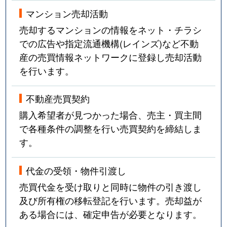
法王町
12,000万円
覚王山
マンション売却活動
豊年町
4,100万円
千種
売却するマンションの情報をネット・チラシ
での広告や指定流通機構(レインズ)など不動
星が丘山手
5,400万円
星ケ丘(愛知)
産の売買情報ネットワークに登録し売却活動
を行います。
星が丘山手
7,100万円
星ケ丘(愛知)
星が丘山手
6,700万円
星ケ丘(愛知)
不動産売買契約
購入希望者が見つかった場合、売主・買主間
穂波町
4,200万円
覚王山
で各種条件の調整を行い売買契約を締結しま
す。
穂波町
900万円
本山(愛知)
代金の受領・物件引渡し
丸山町
3,500万円
池下
売買代金を受け取りと同時に物件の引き渡し
御影町
2,700万円
茶屋ケ坂
及び所有権の移転登記を行います。売却益が
ある場合には、確定申告が必要となります。
四谷通
6,000万円
名古屋大学