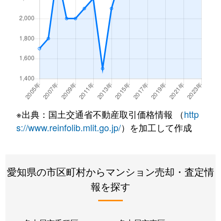
内山
1,500万円
今池(愛知)
内山
2,600万円
今池(愛知)
内山
2,000万円
今池(愛知)
内山
1,600万円
今池(愛知)
内山
2,100万円
今池(愛知)
※出典：国土交通省不動産取引価格情報 （
http
s://www.reinfolib.mlit.go.jp/
）を加工して作成
内山
1,600万円
今池(愛知)
内山
1,700万円
今池(愛知)
愛知県の市区町村からマンション売却・査定情
内山
1,600万円
千種
報を探す
内山
2,600万円
千種