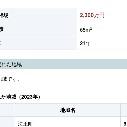
2,300万円
相場
2
積
65m
数
21年
売れた地域
地域です。
地域（2023年）
地域名
法王町
9