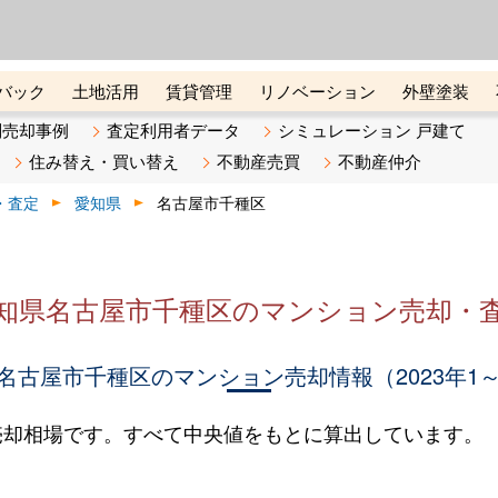
ーズ株式会社（東証グロース上
初めての方へ
ビスです 証券コード：4445
バック
土地活用
賃貸管理
リノベーション
外壁塗装
ライン講座
リビンマガジンBiz
不動産売却ご相談デスク
別売却事例
査定利用者データ
シミュレーション 戸建て
住み替え・買い替え
不動産売買
不動産仲介
・査定
愛知県
名古屋市千種区
知県名古屋市千種区のマンション売却・
名古屋市千種区のマンション売却情報（2023年1～
売却相場です。すべて中央値をもとに算出しています。