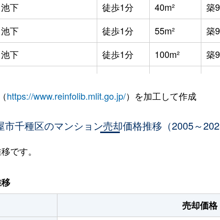
池下
徒歩1分
40m²
築
池下
徒歩1分
55m²
築
池下
徒歩1分
100m²
築
本山(愛知)
徒歩10分
50m²
-
（
https://www.reinfolib.mlit.go.jp/
）を加工して作成
本山(愛知)
徒歩5分
15m²
築3
屋市千種区のマンション売却価格推移（2005～202
本山(愛知)
徒歩5分
15m²
築3
本山(愛知)
徒歩5分
15m²
築3
推移です。
本山(愛知)
徒歩6分
90m²
築1
推移
本山(愛知)
徒歩4分
35m²
築2
売却価格
本山(愛知)
徒歩5分
15m²
築3