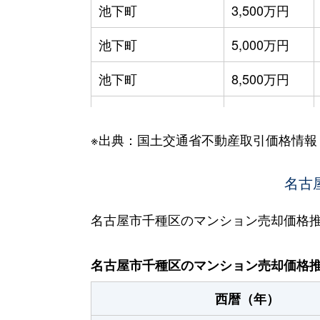
池下町
3,500万円
池下町
5,000万円
池下町
8,500万円
池園町
4,300万円
※出典：国土交通省不動産取引価格情報
池園町
240万円
池園町
350万円
名古
池園町
410万円
名古屋市千種区のマンション売却価格
池園町
5,800万円
名古屋市千種区のマンション売却価格
池園町
5,000万円
西暦（年）
池園町
320万円