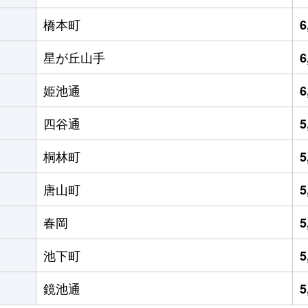
橋本町
6
星が丘山手
6
姫池通
6
四谷通
5
桐林町
5
唐山町
5
春岡
5
池下町
5
鏡池通
5