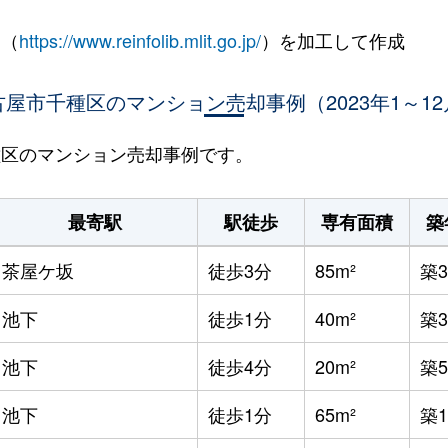
 （
https://www.reinfolib.mlit.go.jp/
）を加工して作成
古屋市千種区のマンション売却事例（2023年1～12
千種区のマンション売却事例です。
最寄駅
駅徒歩
専有面積
築
茶屋ケ坂
徒歩3分
85m²
築3
池下
徒歩1分
40m²
築
池下
徒歩4分
20m²
築5
池下
徒歩1分
65m²
築1