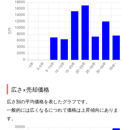
谷口町
3,400万円
砂田橋
千種
2,100万円
千種
千種
1,800万円
千種
千種
3,000万円
鶴舞
千種
3,200万円
鶴舞
千種
1,700万円
東山公園(愛知)
千種
2,900万円
吹上(愛知)
広さ×売却価格
千種
3,000万円
吹上(愛知)
広さ別の平均価格を表したグラフです。
一般的には広くなるにつれて価格は上昇傾向にありま
茶屋坂通
2,100万円
茶屋ケ坂
す。
茶屋坂通
2,100万円
茶屋ケ坂