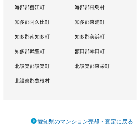
向陽町
5,000万円
覚王山
海部郡蟹江町
海部郡飛島村
向陽町
4,000万円
覚王山
知多郡阿久比町
知多郡東浦町
小松町
4,700万円
吹上(愛知)
知多郡南知多町
知多郡美浜町
桜が丘
3,900万円
星ケ丘(愛知)
知多郡武豊町
額田郡幸田町
桜が丘
3,700万円
星ケ丘(愛知)
北設楽郡設楽町
北設楽郡東栄町
自由ケ丘
3,000万円
自由ケ丘(愛知)
北設楽郡豊根村
自由ケ丘
3,900万円
自由ケ丘(愛知)
松竹町
3,100万円
本山(愛知)
愛知県のマンション売却・査定に戻る
汁谷町
3,000万円
茶屋ケ坂