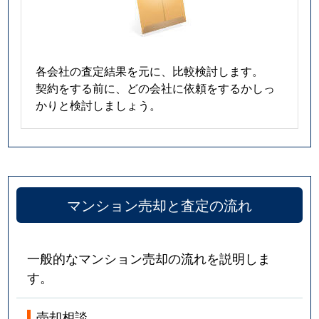
春岡
5,300万円
池下
春岡通
2,900万円
吹上(愛知)
各会社の査定結果を元に、比較検討します。
契約をする前に、どの会社に依頼をするかしっ
春里町
2,600万円
自由ケ丘(愛知)
かりと検討しましょう。
光が丘
380万円
茶屋ケ坂
姫池通
6,200万円
覚王山
日和町
4,800万円
本山(愛知)
マンション売却と査定の流れ
吹上
1,100万円
鶴舞
一般的なマンション売却の流れを説明しま
吹上
1,500万円
鶴舞
す。
吹上
2,200万円
鶴舞
売却相談