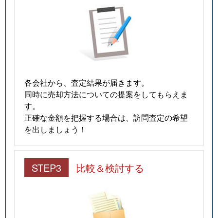
猫洞通
3,100万円
東山公園(愛知)
猫洞通
3,700万円
本山(愛知)
猫洞通
3,500万円
本山(愛知)
猫洞通
3,500万円
本山(愛知)
各会社から、査定結果が届きます。
猫洞通
3,300万円
本山(愛知)
同時に売却方法についての提案をしてもらえま
す。
橋本町
6,900万円
本山(愛知)
正確な金額を把握する場合は、訪問査定の希望
を出しましょう！
春岡
7,100万円
池下
春岡
4,900万円
池下
STEP3
比較＆検討する
春岡
5,500万円
池下
春岡
2,000万円
池下