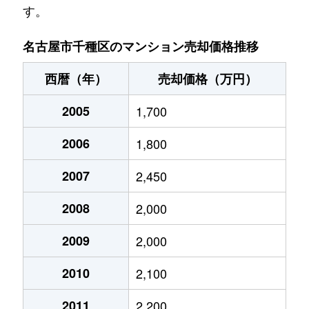
す。
池園町
5,000万円
本山(愛知)
名古屋市千種区のマンション売却価格推移
池園町
320万円
本山(愛知)
西暦（年）
売却価格（万円）
猪高町大字猪子石
940万円
茶屋ケ坂
2005
1,700
猪高町大字猪子石
570万円
茶屋ケ坂
2006
1,800
猪高町大字猪子石
650万円
茶屋ケ坂
2007
2,450
今池
1,200万円
今池(愛知)
2008
2,000
今池
1,400万円
今池(愛知)
2009
2,000
今池
1,300万円
今池(愛知)
2010
2,100
今池
1,100万円
今池(愛知)
2011
2,200