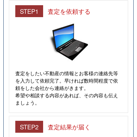
仲田
280万円
今池(愛知)
STEP1
査定を依頼する
南明町
240万円
池下
南明町
230万円
池下
南明町
180万円
池下
南明町
2,100万円
吹上(愛知)
査定をしたい不動産の情報とお客様の連絡先等
日進通
230万円
吹上(愛知)
を入力して依頼完了。早ければ数時間程度で依
頼をした会社から連絡がきます。
日進通
300万円
吹上(愛知)
希望や相談する内容があれば、その内容も伝え
ましょう。
日進通
270万円
吹上(愛知)
日進通
210万円
吹上(愛知)
STEP2
査定結果が届く