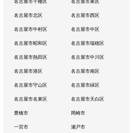
名古屋市千種区
名古屋市東区
内山
6,200万円
千種
名古屋市北区
名古屋市西区
鏡池通
5,000万円
本山(愛知)
名古屋市中村区
名古屋市中区
香流橋
1,300万円
小幡
名古屋市昭和区
名古屋市瑞穂区
香流橋
1,800万円
茶屋ケ坂
名古屋市熱田区
名古屋市中川区
鹿子町
3,400万円
本山(愛知)
名古屋市港区
名古屋市南区
鹿子町
4,200万円
本山(愛知)
名古屋市守山区
名古屋市緑区
鹿子殿
2,400万円
自由ケ丘(愛知)
名古屋市名東区
名古屋市天白区
唐山町
5,500万円
東山公園(愛知)
豊橋市
岡崎市
唐山町
6,600万円
東山公園(愛知)
一宮市
瀬戸市