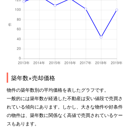
高見
690万円
池下
高見
260万円
池下
高見
240万円
池下
高見
260万円
池下
高見
300万円
池下
竹越
2,600万円
茶屋ケ坂
築年数×売却価格
竹越
3,000万円
茶屋ケ坂
物件の築年数別の平均価格を表したグラフです。
一般的には築年数が経過した不動産は安い値段で売買さ
竹越
2,000万円
茶屋ケ坂
れている傾向にあります。しかし、大きな物件や好条件
の物件は、築年数に関係なく高値で売買されているケー
田代町
550万円
池下
スもあります。