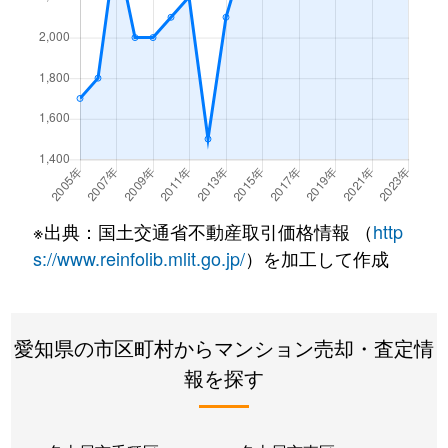
内山
1,500万円
今池(愛知)
内山
2,600万円
今池(愛知)
内山
2,000万円
今池(愛知)
内山
1,600万円
今池(愛知)
内山
2,100万円
今池(愛知)
※出典：国土交通省不動産取引価格情報 （
http
s://www.reinfolib.mlit.go.jp/
）を加工して作成
内山
1,600万円
今池(愛知)
内山
1,700万円
今池(愛知)
愛知県の市区町村からマンション売却・査定情
内山
1,600万円
千種
報を探す
内山
2,600万円
千種