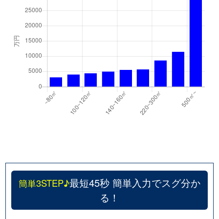
千代が丘
600万円
自由ケ丘(愛知)
千代が丘
900万円
自由ケ丘(愛知)
月見坂町
5,000万円
覚王山
徳川山町
2,700万円
自由ケ丘(愛知)
徳川山町
3,700万円
茶屋ケ坂
仲田
6,000万円
池下
仲田
7,400万円
池下
仲田
310万円
今池(愛知)
最短45秒 簡単入力でスグ分か
簡単3STEP♪
る！
仲田
250万円
今池(愛知)