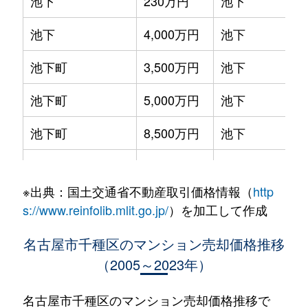
池下
230万円
池下
池下
4,000万円
池下
池下町
3,500万円
池下
池下町
5,000万円
池下
池下町
8,500万円
池下
池園町
4,300万円
本山(愛知)
※出典：国土交通省不動産取引価格情報（
http
池園町
240万円
本山(愛知)
s://www.reinfolib.mlit.go.jp/
）を加工して作成
池園町
350万円
本山(愛知)
名古屋市千種区のマンション売却価格推移
（2005～2023年）
池園町
410万円
本山(愛知)
池園町
5,800万円
本山(愛知)
名古屋市千種区のマンション売却価格推移で