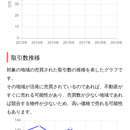
新池町
4,800万円
東山公園(愛知)
新西
1,300万円
茶屋ケ坂
振甫町
280万円
池下
振甫町
3,300万円
覚王山
取引数推移
末盛通
1,600万円
覚王山
対象の地域の売買された取引数の推移を表したグラフで
す。
末盛通
4,100万円
覚王山
その地域が活発に売買されているのであれば、不動産が
末盛通
1,100万円
覚王山
すぐに売れる可能性があり、売買数が少ない地域であれ
ば競合する物件が少ないため、高い価格で売れる可能性
末盛通
2,500万円
覚王山
もあります。
末盛通
1,500万円
覚王山