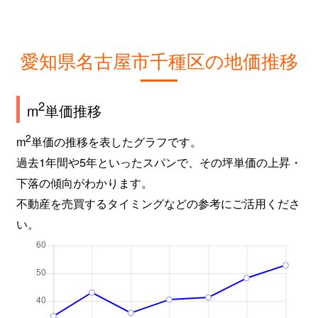
城木町
1,700万円
吹上(愛知)
新池町
4,800万円
東山公園(愛知)
愛知県名古屋市千種区の地価推移
新池町
4,700万円
東山公園(愛知)
新池町
700万円
東山公園(愛知)
2
m
単価推移
新池町
2,000万円
東山公園(愛知)
2
m
単価の推移を表したグラフです。
過去1年間や5年といったスパンで、その坪単価の上昇・
新池町
250万円
東山公園(愛知)
下落の傾向がわかります。
不動産を売買するタイミングなどの参考にご活用くださ
新池町
200万円
東山公園(愛知)
い。
新池町
6,500万円
東山公園(愛知)
新池町
8,500万円
東山公園(愛知)
新池町
5,100万円
東山公園(愛知)