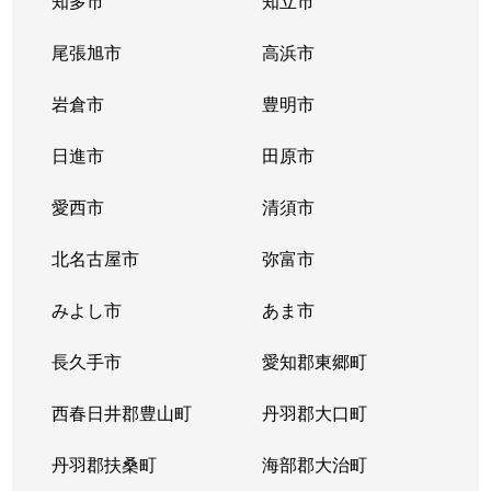
知多市
知立市
清住町
830万円
東山公園(愛知)
尾張旭市
高浜市
清住町
3,300万円
東山公園(愛知)
岩倉市
豊明市
清住町
4,500万円
東山公園(愛知)
日進市
田原市
桐林町
5,400万円
池下
愛西市
清須市
桐林町
5,500万円
池下
北名古屋市
弥富市
桐林町
6,200万円
池下
みよし市
あま市
幸川町
520万円
本山(愛知)
長久手市
愛知郡東郷町
向陽
1,000万円
池下
西春日井郡豊山町
丹羽郡大口町
向陽町
3,500万円
覚王山
丹羽郡扶桑町
海部郡大治町