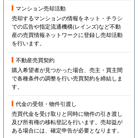
法王町
12,000万円
覚王山
マンション売却活動
豊年町
4,100万円
千種
売却するマンションの情報をネット・チラシ
での広告や指定流通機構(レインズ)など不動
星が丘山手
5,400万円
星ケ丘(愛知)
産の売買情報ネットワークに登録し売却活動
を行います。
星が丘山手
7,100万円
星ケ丘(愛知)
星が丘山手
6,700万円
星ケ丘(愛知)
不動産売買契約
購入希望者が見つかった場合、売主・買主間
穂波町
4,200万円
覚王山
で各種条件の調整を行い売買契約を締結しま
す。
穂波町
900万円
本山(愛知)
代金の受領・物件引渡し
丸山町
3,500万円
池下
売買代金を受け取りと同時に物件の引き渡し
御影町
2,700万円
茶屋ケ坂
及び所有権の移転登記を行います。売却益が
ある場合には、確定申告が必要となります。
四谷通
6,000万円
名古屋大学