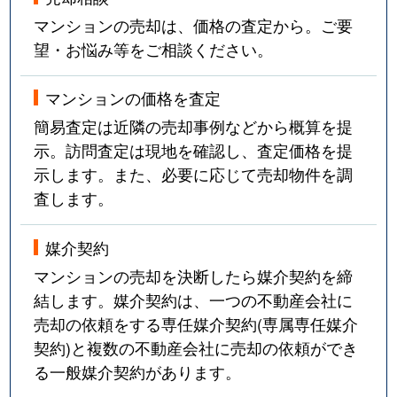
吹上
3,600万円
吹上(愛知)
マンションの売却は、価格の査定から。ご要
望・お悩み等をご相談ください。
富士見台
3,100万円
自由ケ丘(愛知)
マンションの価格を査定
富士見台
1,500万円
自由ケ丘(愛知)
簡易査定は近隣の売却事例などから概算を提
富士見台
3,800万円
自由ケ丘(愛知)
示。訪問査定は現地を確認し、査定価格を提
示します。また、必要に応じて売却物件を調
富士見台
4,000万円
自由ケ丘(愛知)
査します。
富士見台
3,800万円
自由ケ丘(愛知)
媒介契約
富士見台
3,500万円
自由ケ丘(愛知)
マンションの売却を決断したら媒介契約を締
結します。媒介契約は、一つの不動産会社に
法王町
9,000万円
覚王山
売却の依頼をする専任媒介契約(専属専任媒介
契約)と複数の不動産会社に売却の依頼ができ
法王町
5,200万円
覚王山
る一般媒介契約があります。