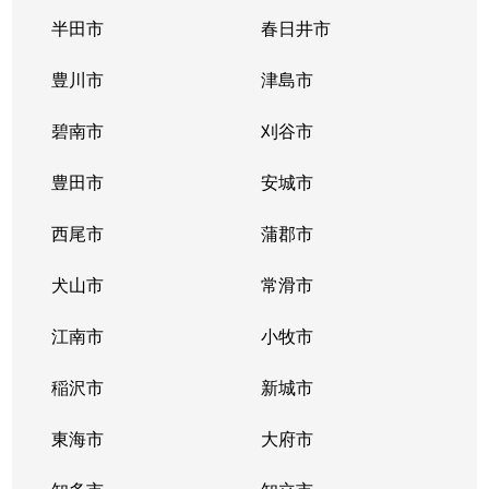
唐山町
5,400万円
東山公園(愛知)
半田市
春日井市
唐山町
2,700万円
東山公園(愛知)
豊川市
津島市
神田町
1,300万円
今池(愛知)
碧南市
刈谷市
神田町
1,300万円
今池(愛知)
豊田市
安城市
神田町
2,200万円
今池(愛知)
西尾市
蒲郡市
神田町
1,400万円
今池(愛知)
犬山市
常滑市
菊坂町
390万円
覚王山
江南市
小牧市
北千種
3,100万円
今池(愛知)
稲沢市
新城市
北千種
2,200万円
ナゴヤドーム前
東海市
大府市
北千種
1,600万円
ナゴヤドーム前