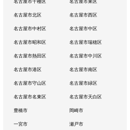
名古屋市千種区
名古屋市東区
内山
6,200万円
千種
名古屋市北区
名古屋市西区
鏡池通
5,000万円
本山(愛知)
名古屋市中村区
名古屋市中区
香流橋
1,300万円
小幡
名古屋市昭和区
名古屋市瑞穂区
香流橋
1,800万円
茶屋ケ坂
名古屋市熱田区
名古屋市中川区
鹿子町
3,400万円
本山(愛知)
名古屋市港区
名古屋市南区
鹿子町
4,200万円
本山(愛知)
名古屋市守山区
名古屋市緑区
鹿子殿
2,400万円
自由ケ丘(愛知)
名古屋市名東区
名古屋市天白区
唐山町
5,500万円
東山公園(愛知)
豊橋市
岡崎市
唐山町
6,600万円
東山公園(愛知)
一宮市
瀬戸市