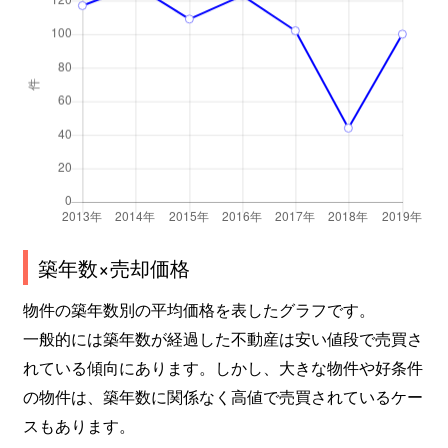
高見
690万円
池下
高見
260万円
池下
高見
240万円
池下
高見
260万円
池下
高見
300万円
池下
竹越
2,600万円
茶屋ケ坂
築年数×売却価格
竹越
3,000万円
茶屋ケ坂
物件の築年数別の平均価格を表したグラフです。
一般的には築年数が経過した不動産は安い値段で売買さ
竹越
2,000万円
茶屋ケ坂
れている傾向にあります。しかし、大きな物件や好条件
の物件は、築年数に関係なく高値で売買されているケー
田代町
550万円
池下
スもあります。