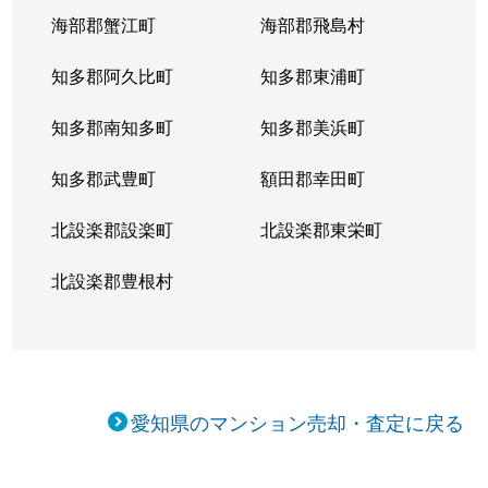
向陽町
5,000万円
覚王山
海部郡蟹江町
海部郡飛島村
向陽町
4,000万円
覚王山
知多郡阿久比町
知多郡東浦町
小松町
4,700万円
吹上(愛知)
知多郡南知多町
知多郡美浜町
桜が丘
3,900万円
星ケ丘(愛知)
知多郡武豊町
額田郡幸田町
桜が丘
3,700万円
星ケ丘(愛知)
北設楽郡設楽町
北設楽郡東栄町
自由ケ丘
3,000万円
自由ケ丘(愛知)
北設楽郡豊根村
自由ケ丘
3,900万円
自由ケ丘(愛知)
松竹町
3,100万円
本山(愛知)
愛知県のマンション売却・査定に戻る
汁谷町
3,000万円
茶屋ケ坂