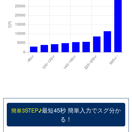
千代が丘
600万円
自由ケ丘(愛知)
千代が丘
900万円
自由ケ丘(愛知)
月見坂町
5,000万円
覚王山
徳川山町
2,700万円
自由ケ丘(愛知)
徳川山町
3,700万円
茶屋ケ坂
仲田
6,000万円
池下
仲田
7,400万円
池下
仲田
310万円
今池(愛知)
最短45秒 簡単入力でスグ分か
簡単3STEP♪
る！
仲田
250万円
今池(愛知)