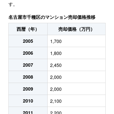
す。
池園町
5,000万円
本山(愛知)
名古屋市千種区のマンション売却価格推移
池園町
320万円
本山(愛知)
西暦（年）
売却価格（万円）
猪高町大字猪子石
940万円
茶屋ケ坂
2005
1,700
猪高町大字猪子石
570万円
茶屋ケ坂
2006
1,800
猪高町大字猪子石
650万円
茶屋ケ坂
2007
2,450
今池
1,200万円
今池(愛知)
2008
2,000
今池
1,400万円
今池(愛知)
2009
2,000
今池
1,300万円
今池(愛知)
2010
2,100
今池
1,100万円
今池(愛知)
2011
2,200