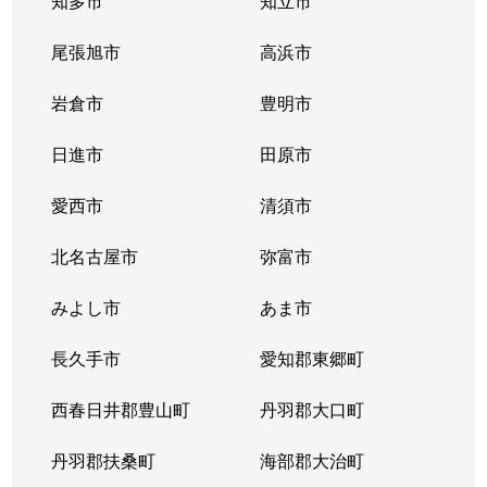
知多市
知立市
清住町
830万円
東山公園(愛知)
尾張旭市
高浜市
清住町
3,300万円
東山公園(愛知)
岩倉市
豊明市
清住町
4,500万円
東山公園(愛知)
日進市
田原市
桐林町
5,400万円
池下
愛西市
清須市
桐林町
5,500万円
池下
北名古屋市
弥富市
桐林町
6,200万円
池下
みよし市
あま市
幸川町
520万円
本山(愛知)
長久手市
愛知郡東郷町
向陽
1,000万円
池下
西春日井郡豊山町
丹羽郡大口町
向陽町
3,500万円
覚王山
丹羽郡扶桑町
海部郡大治町