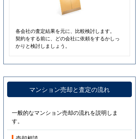
春岡
5,300万円
池下
春岡通
2,900万円
吹上(愛知)
各会社の査定結果を元に、比較検討します。
契約をする前に、どの会社に依頼をするかしっ
春里町
2,600万円
自由ケ丘(愛知)
かりと検討しましょう。
光が丘
380万円
茶屋ケ坂
姫池通
6,200万円
覚王山
日和町
4,800万円
本山(愛知)
マンション売却と査定の流れ
吹上
1,100万円
鶴舞
一般的なマンション売却の流れを説明しま
吹上
1,500万円
鶴舞
す。
吹上
2,200万円
鶴舞
売却相談