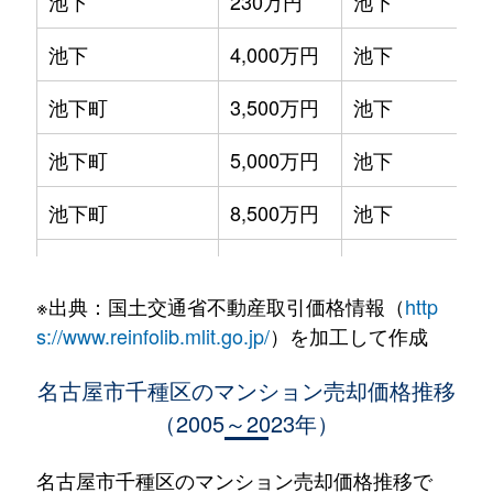
池下
230万円
池下
池下
4,000万円
池下
池下町
3,500万円
池下
池下町
5,000万円
池下
池下町
8,500万円
池下
池園町
4,300万円
本山(愛知)
※出典：国土交通省不動産取引価格情報（
http
池園町
240万円
本山(愛知)
s://www.reinfolib.mlit.go.jp/
）を加工して作成
池園町
350万円
本山(愛知)
名古屋市千種区のマンション売却価格推移
（2005～2023年）
池園町
410万円
本山(愛知)
池園町
5,800万円
本山(愛知)
名古屋市千種区のマンション売却価格推移で