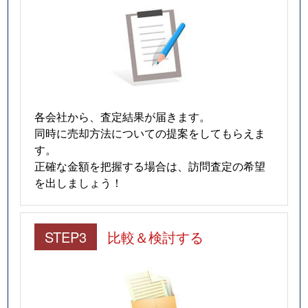
猫洞通
3,100万円
東山公園(愛知)
猫洞通
3,700万円
本山(愛知)
猫洞通
3,500万円
本山(愛知)
猫洞通
3,500万円
本山(愛知)
各会社から、査定結果が届きます。
猫洞通
3,300万円
本山(愛知)
同時に売却方法についての提案をしてもらえま
す。
橋本町
6,900万円
本山(愛知)
正確な金額を把握する場合は、訪問査定の希望
を出しましょう！
春岡
7,100万円
池下
春岡
4,900万円
池下
STEP3
比較＆検討する
春岡
5,500万円
池下
春岡
2,000万円
池下