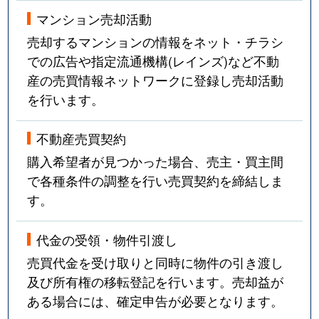
法王町
12,000万円
覚王山
マンション売却活動
豊年町
4,100万円
千種
売却するマンションの情報をネット・チラシ
での広告や指定流通機構(レインズ)など不動
星が丘山手
5,400万円
星ケ丘(愛知)
産の売買情報ネットワークに登録し売却活動
を行います。
星が丘山手
7,100万円
星ケ丘(愛知)
星が丘山手
6,700万円
星ケ丘(愛知)
不動産売買契約
購入希望者が見つかった場合、売主・買主間
穂波町
4,200万円
覚王山
で各種条件の調整を行い売買契約を締結しま
す。
穂波町
900万円
本山(愛知)
代金の受領・物件引渡し
丸山町
3,500万円
池下
売買代金を受け取りと同時に物件の引き渡し
御影町
2,700万円
茶屋ケ坂
及び所有権の移転登記を行います。売却益が
ある場合には、確定申告が必要となります。
四谷通
6,000万円
名古屋大学