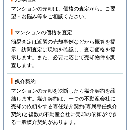
吹上
3,600万円
吹上(愛知)
マンションの売却は、価格の査定から。ご要
望・お悩み等をご相談ください。
富士見台
3,100万円
自由ケ丘(愛知)
マンションの価格を査定
富士見台
1,500万円
自由ケ丘(愛知)
簡易査定は近隣の売却事例などから概算を提
富士見台
3,800万円
自由ケ丘(愛知)
示。訪問査定は現地を確認し、査定価格を提
示します。また、必要に応じて売却物件を調
富士見台
4,000万円
自由ケ丘(愛知)
査します。
富士見台
3,800万円
自由ケ丘(愛知)
媒介契約
富士見台
3,500万円
自由ケ丘(愛知)
マンションの売却を決断したら媒介契約を締
結します。媒介契約は、一つの不動産会社に
法王町
9,000万円
覚王山
売却の依頼をする専任媒介契約(専属専任媒介
契約)と複数の不動産会社に売却の依頼ができ
法王町
5,200万円
覚王山
る一般媒介契約があります。