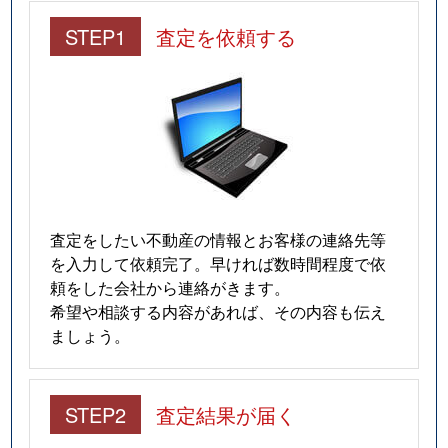
仲田
280万円
今池(愛知)
STEP1
査定を依頼する
南明町
240万円
池下
南明町
230万円
池下
南明町
180万円
池下
南明町
2,100万円
吹上(愛知)
査定をしたい不動産の情報とお客様の連絡先等
日進通
230万円
吹上(愛知)
を入力して依頼完了。早ければ数時間程度で依
頼をした会社から連絡がきます。
日進通
300万円
吹上(愛知)
希望や相談する内容があれば、その内容も伝え
ましょう。
日進通
270万円
吹上(愛知)
日進通
210万円
吹上(愛知)
STEP2
査定結果が届く