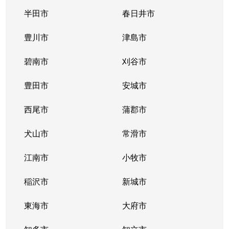
唐山町
5,400万円
東山公園(愛知)
半田市
春日井市
唐山町
2,700万円
東山公園(愛知)
豊川市
津島市
神田町
1,300万円
今池(愛知)
碧南市
刈谷市
神田町
1,300万円
今池(愛知)
豊田市
安城市
神田町
2,200万円
今池(愛知)
西尾市
蒲郡市
神田町
1,400万円
今池(愛知)
犬山市
常滑市
菊坂町
390万円
覚王山
江南市
小牧市
北千種
3,100万円
今池(愛知)
稲沢市
新城市
北千種
2,200万円
ナゴヤドーム前
東海市
大府市
北千種
1,600万円
ナゴヤドーム前