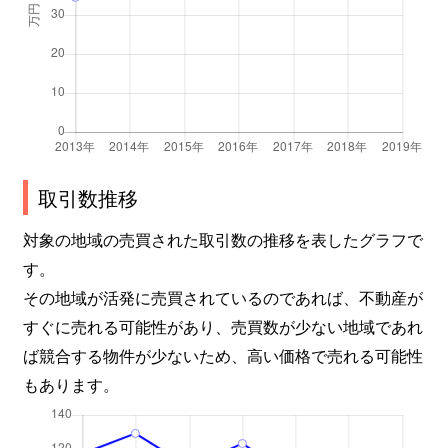
新池町
4,800万円
東山公園(愛知)
新西
1,300万円
茶屋ケ坂
振甫町
280万円
池下
振甫町
3,300万円
覚王山
取引数推移
末盛通
1,600万円
覚王山
対象の地域の売買された取引数の推移を表したグラフで
す。
末盛通
4,100万円
覚王山
その地域が活発に売買されているのであれば、不動産が
末盛通
1,100万円
覚王山
すぐに売れる可能性があり、売買数が少ない地域であれ
ば競合する物件が少ないため、高い価格で売れる可能性
末盛通
2,500万円
覚王山
もあります。
末盛通
1,500万円
覚王山