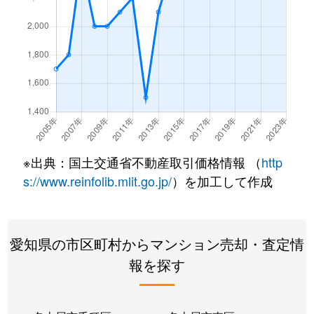
内山
1,500万円
今池(愛知)
内山
2,600万円
今池(愛知)
内山
2,000万円
今池(愛知)
内山
1,600万円
今池(愛知)
内山
2,100万円
今池(愛知)
※出典：国土交通省不動産取引価格情報 （
http
s://www.reinfolib.mlit.go.jp/
）を加工して作成
内山
1,600万円
今池(愛知)
内山
1,700万円
今池(愛知)
愛知県の市区町村からマンション売却・査定情
内山
1,600万円
千種
報を探す
内山
2,600万円
千種