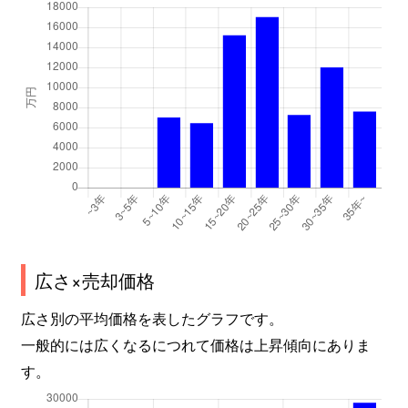
谷口町
3,400万円
砂田橋
千種
2,100万円
千種
千種
1,800万円
千種
千種
3,000万円
鶴舞
千種
3,200万円
鶴舞
千種
1,700万円
東山公園(愛知)
千種
2,900万円
吹上(愛知)
広さ×売却価格
千種
3,000万円
吹上(愛知)
広さ別の平均価格を表したグラフです。
一般的には広くなるにつれて価格は上昇傾向にありま
茶屋坂通
2,100万円
茶屋ケ坂
す。
茶屋坂通
2,100万円
茶屋ケ坂