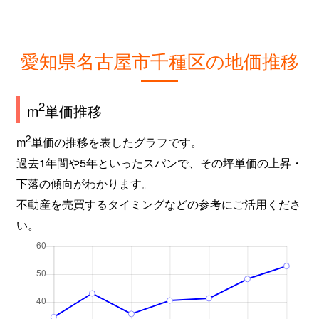
城木町
1,700万円
吹上(愛知)
新池町
4,800万円
東山公園(愛知)
愛知県名古屋市千種区の地価推移
新池町
4,700万円
東山公園(愛知)
新池町
700万円
東山公園(愛知)
2
m
単価推移
新池町
2,000万円
東山公園(愛知)
2
m
単価の推移を表したグラフです。
過去1年間や5年といったスパンで、その坪単価の上昇・
新池町
250万円
東山公園(愛知)
下落の傾向がわかります。
不動産を売買するタイミングなどの参考にご活用くださ
新池町
200万円
東山公園(愛知)
い。
新池町
6,500万円
東山公園(愛知)
新池町
8,500万円
東山公園(愛知)
新池町
5,100万円
東山公園(愛知)