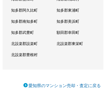
東大曽根町
3,800万円
大曽根
知多郡阿久比町
知多郡東浦町
東大曽根町
1,700万円
大曽根
知多郡南知多町
知多郡美浜町
東大曽根町
2,200万円
大曽根
知多郡武豊町
額田郡幸田町
東大曽根町
1,200万円
大曽根
北設楽郡設楽町
北設楽郡東栄町
東桜
2,400万円
新栄町(愛知)
北設楽郡豊根村
東桜
2,000万円
新栄町(愛知)
東桜
1,200万円
新栄町(愛知)
東桜
600万円
新栄町(愛知)
愛知県のマンション売却・査定に戻る
東桜
230万円
高岳