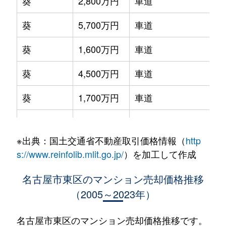
葵
2,800万円
車道
葵
5,700万円
車道
葵
1,600万円
車道
葵
4,500万円
車道
葵
1,700万円
車道
葵
3,400万円
千種
※出典：国土交通省不動産取引価格情報（
http
葵
5,000万円
千種
s://www.reinfolib.mlit.go.jp/
）を加工して作成
葵
3,600万円
千種
名古屋市東区のマンション売却価格推移
（2005～2023年）
泉
4,200万円
高岳
泉
1,100万円
高岳
名古屋市東区のマンション売却価格推移です。