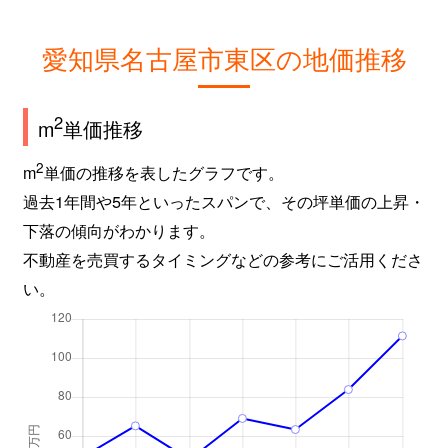
東桜
220万円
高岳
東桜
250万円
高岳
愛知県名古屋市東区の地価推移
東桜
4,000万円
高岳
2
m
単価推移
東桜
3,000万円
高岳
2
m
単価の推移を表したグラフです。
東桜
3,500万円
高岳
過去1年間や5年といったスパンで、その坪単価の上昇・
下落の傾向がわかります。
東桜
4,000万円
高岳
不動産を売買するタイミングなどの参考にご活用くださ
い。
東桜
2,200万円
高岳
東桜
1,500万円
高岳
東桜
1,500万円
高岳
東桜
360万円
高岳