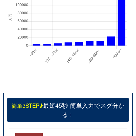
最短45秒 簡単入力でスグ分か
簡単3STEP♪
る！