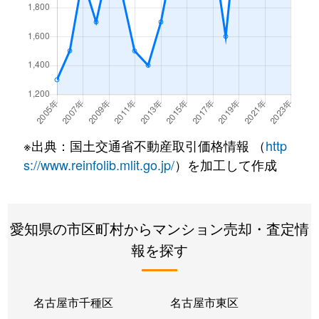
橦木町
7,700万円
高岳
白壁
3,700万円
尼ケ坂
白壁
33,000万円
清水(愛知)
白壁
2,900万円
清水(愛知)
※出典：国土交通省不動産取引価格情報 （
http
白壁
2,600万円
東大手
s://www.reinfolib.mlit.go.jp/
）を加工して作成
砂田橋
1,900万円
砂田橋
愛知県の市区町村からマンション売却・査定情
砂田橋
1,000万円
砂田橋
報を探す
砂田橋
3,500万円
茶屋ケ坂
砂田橋
3,700万円
茶屋ケ坂
名古屋市千種区
名古屋市東区