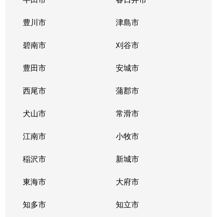
代官町
3,000万円
高岳
豊川市
津島市
代官町
3,000万円
高岳
碧南市
刈谷市
主税町
5,100万円
尼ケ坂
豊田市
安城市
筒井
3,400万円
車道
西尾市
蒲郡市
筒井
3,900万円
車道
犬山市
常滑市
筒井
3,900万円
車道
江南市
小牧市
筒井
4,300万円
車道
稲沢市
新城市
出来町
1,100万円
大曽根
東海市
大府市
出来町
350万円
大曽根
知多市
知立市
出来町
4,700万円
大曽根