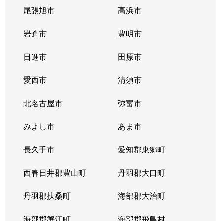
尾張旭市
高浜市
出来町
350万円
大曽根
岩倉市
豊明市
徳川
1,200万円
車道
日進市
田原市
徳川
3,100万円
高岳
愛西市
清須市
徳川
2,200万円
高岳
北名古屋市
弥富市
徳川
2,100万円
高岳
みよし市
あま市
徳川
480万円
森下(愛知)
長久手市
愛知郡東郷町
徳川
4,000万円
森下(愛知)
西春日井郡豊山町
丹羽郡大口町
徳川
2,900万円
森下(愛知)
丹羽郡扶桑町
海部郡大治町
徳川町
3,800万円
大曽根
海部郡蟹江町
海部郡飛島村