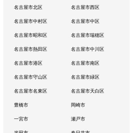
砂田橋
3,600万円
茶屋ケ坂
名古屋市北区
名古屋市西区
砂田橋
3,700万円
茶屋ケ坂
名古屋市中村区
名古屋市中区
砂田橋
3,500万円
茶屋ケ坂
名古屋市昭和区
名古屋市瑞穂区
代官町
3,500万円
車道
名古屋市熱田区
名古屋市中川区
代官町
3,300万円
車道
名古屋市港区
名古屋市南区
代官町
4,100万円
車道
名古屋市守山区
名古屋市緑区
代官町
4,500万円
車道
名古屋市名東区
名古屋市天白区
代官町
7,000万円
車道
豊橋市
岡崎市
代官町
一宮市
2,800万円
瀬戸市
高岳
半田市
春日井市