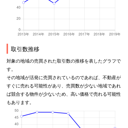
東桜
100万円
高岳
東桜
200万円
高岳
前浪町
990万円
砂田橋
取引数推移
明倫町
4,200万円
大曽根
対象の地域の売買された取引数の推移を表したグラフで
明倫町
4,500万円
大曽根
す。
その地域が活発に売買されているのであれば、不動産が
矢田
2,100万円
ナゴヤドーム前矢田
すぐに売れる可能性があり、売買数が少ない地域であれ
矢田南
4,000万円
大曽根
ば競合する物件が少ないため、高い価格で売れる可能性
もあります。
矢田南
2,500万円
大曽根
山口町
1,500万円
森下(愛知)