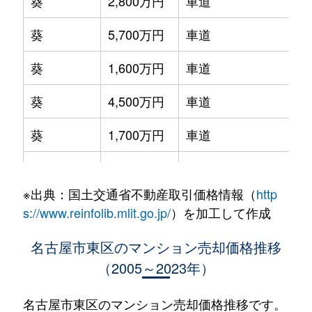
葵
2,800万円
車道
葵
5,700万円
車道
葵
1,600万円
車道
葵
4,500万円
車道
葵
1,700万円
車道
葵
3,400万円
千種
※出典：国土交通省不動産取引価格情報（
http
葵
5,000万円
千種
s://www.reinfolib.mlit.go.jp/
）を加工して作成
葵
3,600万円
千種
名古屋市東区のマンション売却価格推移
（2005～2023年）
泉
4,200万円
高岳
泉
1,100万円
高岳
名古屋市東区のマンション売却価格推移です。