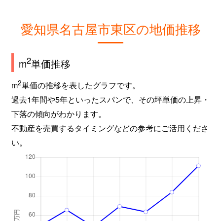
東桜
220万円
高岳
東桜
250万円
高岳
愛知県名古屋市東区の地価推移
東桜
4,000万円
高岳
2
m
単価推移
東桜
3,000万円
高岳
2
m
単価の推移を表したグラフです。
東桜
3,500万円
高岳
過去1年間や5年といったスパンで、その坪単価の上昇・
下落の傾向がわかります。
東桜
4,000万円
高岳
不動産を売買するタイミングなどの参考にご活用くださ
い。
東桜
2,200万円
高岳
東桜
1,500万円
高岳
東桜
1,500万円
高岳
東桜
360万円
高岳