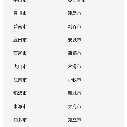
代官町
3,000万円
高岳
豊川市
津島市
代官町
3,000万円
高岳
碧南市
刈谷市
主税町
5,100万円
尼ケ坂
豊田市
安城市
筒井
3,400万円
車道
西尾市
蒲郡市
筒井
3,900万円
車道
犬山市
常滑市
筒井
3,900万円
車道
江南市
小牧市
筒井
4,300万円
車道
稲沢市
新城市
出来町
1,100万円
大曽根
東海市
大府市
出来町
350万円
大曽根
知多市
知立市
出来町
4,700万円
大曽根