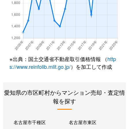
橦木町
7,700万円
高岳
白壁
3,700万円
尼ケ坂
白壁
33,000万円
清水(愛知)
白壁
2,900万円
清水(愛知)
※出典：国土交通省不動産取引価格情報 （
http
白壁
2,600万円
東大手
s://www.reinfolib.mlit.go.jp/
）を加工して作成
砂田橋
1,900万円
砂田橋
愛知県の市区町村からマンション売却・査定情
砂田橋
1,000万円
砂田橋
報を探す
砂田橋
3,500万円
茶屋ケ坂
砂田橋
3,700万円
茶屋ケ坂
名古屋市千種区
名古屋市東区