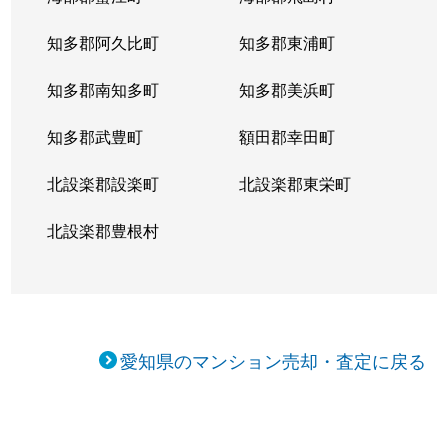
東大曽根町
3,800万円
大曽根
知多郡阿久比町
知多郡東浦町
東大曽根町
1,700万円
大曽根
知多郡南知多町
知多郡美浜町
東大曽根町
2,200万円
大曽根
知多郡武豊町
額田郡幸田町
東大曽根町
1,200万円
大曽根
北設楽郡設楽町
北設楽郡東栄町
東桜
2,400万円
新栄町(愛知)
北設楽郡豊根村
東桜
2,000万円
新栄町(愛知)
東桜
1,200万円
新栄町(愛知)
東桜
600万円
新栄町(愛知)
愛知県のマンション売却・査定に戻る
東桜
230万円
高岳