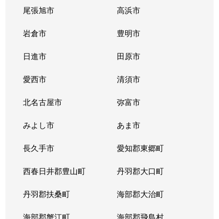
尾張旭市
高浜市
出来町
350万円
大曽根
岩倉市
豊明市
徳川
1,200万円
車道
日進市
田原市
徳川
3,100万円
高岳
愛西市
清須市
徳川
2,200万円
高岳
北名古屋市
弥富市
徳川
2,100万円
高岳
みよし市
あま市
徳川
480万円
森下(愛知)
長久手市
愛知郡東郷町
徳川
4,000万円
森下(愛知)
西春日井郡豊山町
丹羽郡大口町
徳川
2,900万円
森下(愛知)
丹羽郡扶桑町
海部郡大治町
徳川町
3,800万円
大曽根
海部郡蟹江町
海部郡飛島村