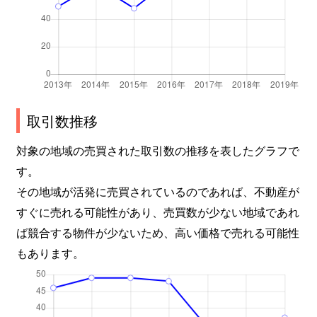
東桜
100万円
高岳
東桜
200万円
高岳
前浪町
990万円
砂田橋
取引数推移
明倫町
4,200万円
大曽根
対象の地域の売買された取引数の推移を表したグラフで
明倫町
4,500万円
大曽根
す。
その地域が活発に売買されているのであれば、不動産が
矢田
2,100万円
ナゴヤドーム前矢田
すぐに売れる可能性があり、売買数が少ない地域であれ
矢田南
4,000万円
大曽根
ば競合する物件が少ないため、高い価格で売れる可能性
もあります。
矢田南
2,500万円
大曽根
山口町
1,500万円
森下(愛知)