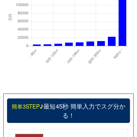
最短45秒 簡単入力でスグ分か
簡単3STEP♪
る！