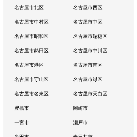
砂田橋
3,600万円
茶屋ケ坂
名古屋市北区
名古屋市西区
砂田橋
3,700万円
茶屋ケ坂
名古屋市中村区
名古屋市中区
砂田橋
3,500万円
茶屋ケ坂
名古屋市昭和区
名古屋市瑞穂区
代官町
3,500万円
車道
名古屋市熱田区
名古屋市中川区
代官町
3,300万円
車道
名古屋市港区
名古屋市南区
代官町
4,100万円
車道
名古屋市守山区
名古屋市緑区
代官町
4,500万円
車道
名古屋市名東区
名古屋市天白区
代官町
7,000万円
車道
豊橋市
岡崎市
代官町
一宮市
2,800万円
瀬戸市
高岳
半田市
春日井市