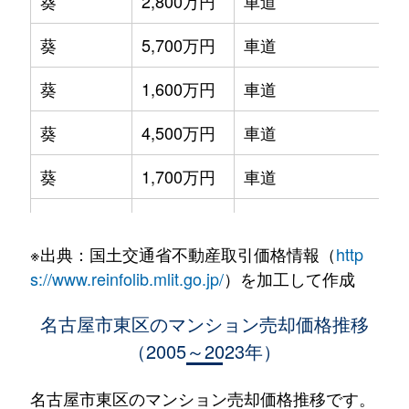
葵
2,800万円
車道
葵
5,700万円
車道
葵
1,600万円
車道
葵
4,500万円
車道
葵
1,700万円
車道
葵
3,400万円
千種
※出典：国土交通省不動産取引価格情報（
http
葵
5,000万円
千種
s://www.reinfolib.mlit.go.jp/
）を加工して作成
葵
3,600万円
千種
名古屋市東区のマンション売却価格推移
（2005～2023年）
泉
4,200万円
高岳
泉
1,100万円
高岳
名古屋市東区のマンション売却価格推移です。