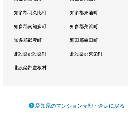
東大曽根町
3,800万円
大曽根
知多郡阿久比町
知多郡東浦町
東大曽根町
1,700万円
大曽根
知多郡南知多町
知多郡美浜町
東大曽根町
2,200万円
大曽根
知多郡武豊町
額田郡幸田町
東大曽根町
1,200万円
大曽根
北設楽郡設楽町
北設楽郡東栄町
東桜
2,400万円
新栄町(愛知)
北設楽郡豊根村
東桜
2,000万円
新栄町(愛知)
東桜
1,200万円
新栄町(愛知)
東桜
600万円
新栄町(愛知)
愛知県のマンション売却・査定に戻る
東桜
230万円
高岳