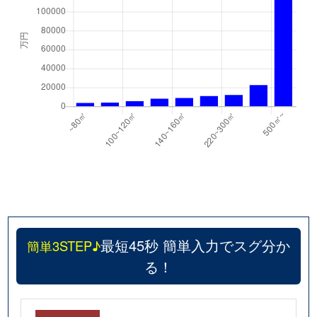
最短45秒 簡単入力でスグ分か
簡単3STEP♪
る！