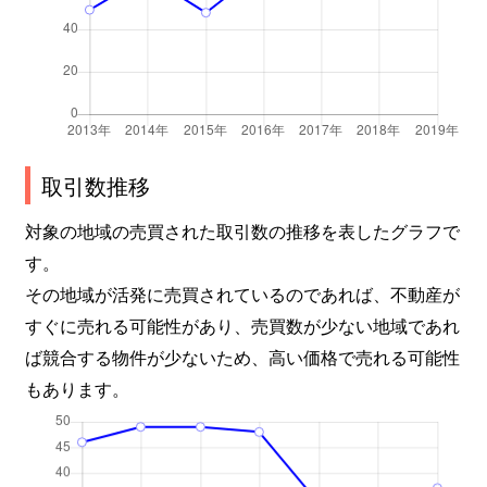
東桜
100万円
高岳
東桜
200万円
高岳
前浪町
990万円
砂田橋
取引数推移
明倫町
4,200万円
大曽根
対象の地域の売買された取引数の推移を表したグラフで
明倫町
4,500万円
大曽根
す。
その地域が活発に売買されているのであれば、不動産が
矢田
2,100万円
ナゴヤドーム前矢田
すぐに売れる可能性があり、売買数が少ない地域であれ
矢田南
4,000万円
大曽根
ば競合する物件が少ないため、高い価格で売れる可能性
もあります。
矢田南
2,500万円
大曽根
山口町
1,500万円
森下(愛知)