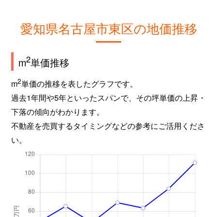
東桜
220万円
高岳
東桜
250万円
高岳
愛知県名古屋市東区の地価推移
東桜
4,000万円
高岳
2
m
単価推移
東桜
3,000万円
高岳
2
m
単価の推移を表したグラフです。
東桜
3,500万円
高岳
過去1年間や5年といったスパンで、その坪単価の上昇・
下落の傾向がわかります。
東桜
4,000万円
高岳
不動産を売買するタイミングなどの参考にご活用くださ
い。
東桜
2,200万円
高岳
東桜
1,500万円
高岳
東桜
1,500万円
高岳
東桜
360万円
高岳