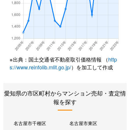
橦木町
7,700万円
高岳
白壁
3,700万円
尼ケ坂
白壁
33,000万円
清水(愛知)
白壁
2,900万円
清水(愛知)
※出典：国土交通省不動産取引価格情報 （
http
白壁
2,600万円
東大手
s://www.reinfolib.mlit.go.jp/
）を加工して作成
砂田橋
1,900万円
砂田橋
愛知県の市区町村からマンション売却・査定情
砂田橋
1,000万円
砂田橋
報を探す
砂田橋
3,500万円
茶屋ケ坂
砂田橋
3,700万円
茶屋ケ坂
名古屋市千種区
名古屋市東区