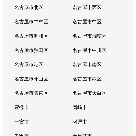
砂田橋
3,600万円
茶屋ケ坂
名古屋市北区
名古屋市西区
砂田橋
3,700万円
茶屋ケ坂
名古屋市中村区
名古屋市中区
砂田橋
3,500万円
茶屋ケ坂
名古屋市昭和区
名古屋市瑞穂区
代官町
3,500万円
車道
名古屋市熱田区
名古屋市中川区
代官町
3,300万円
車道
名古屋市港区
名古屋市南区
代官町
4,100万円
車道
名古屋市守山区
名古屋市緑区
代官町
4,500万円
車道
名古屋市名東区
名古屋市天白区
代官町
7,000万円
車道
豊橋市
岡崎市
代官町
一宮市
2,800万円
瀬戸市
高岳
半田市
春日井市