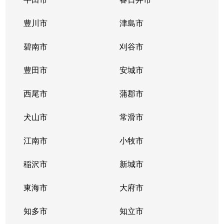
代官町
3,000万円
高岳
豊川市
津島市
代官町
3,000万円
高岳
碧南市
刈谷市
主税町
5,100万円
尼ケ坂
豊田市
安城市
筒井
3,400万円
車道
西尾市
蒲郡市
筒井
3,900万円
車道
犬山市
常滑市
筒井
3,900万円
車道
江南市
小牧市
筒井
4,300万円
車道
稲沢市
新城市
出来町
1,100万円
大曽根
東海市
大府市
出来町
350万円
大曽根
知多市
知立市
出来町
4,700万円
大曽根