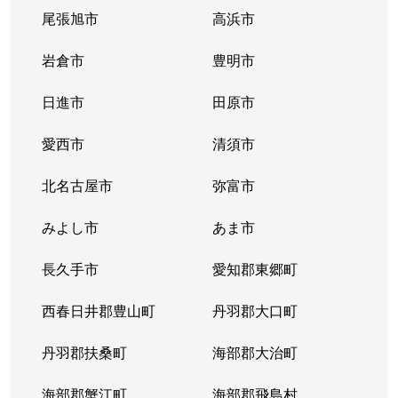
尾張旭市
高浜市
出来町
350万円
大曽根
岩倉市
豊明市
徳川
1,200万円
車道
日進市
田原市
徳川
3,100万円
高岳
愛西市
清須市
徳川
2,200万円
高岳
北名古屋市
弥富市
徳川
2,100万円
高岳
みよし市
あま市
徳川
480万円
森下(愛知)
長久手市
愛知郡東郷町
徳川
4,000万円
森下(愛知)
西春日井郡豊山町
丹羽郡大口町
徳川
2,900万円
森下(愛知)
丹羽郡扶桑町
海部郡大治町
徳川町
3,800万円
大曽根
海部郡蟹江町
海部郡飛島村