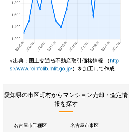
橦木町
7,700万円
高岳
白壁
3,700万円
尼ケ坂
白壁
33,000万円
清水(愛知)
白壁
2,900万円
清水(愛知)
※出典：国土交通省不動産取引価格情報 （
http
白壁
2,600万円
東大手
s://www.reinfolib.mlit.go.jp/
）を加工して作成
砂田橋
1,900万円
砂田橋
愛知県の市区町村からマンション売却・査定情
砂田橋
1,000万円
砂田橋
報を探す
砂田橋
3,500万円
茶屋ケ坂
砂田橋
3,700万円
茶屋ケ坂
名古屋市千種区
名古屋市東区