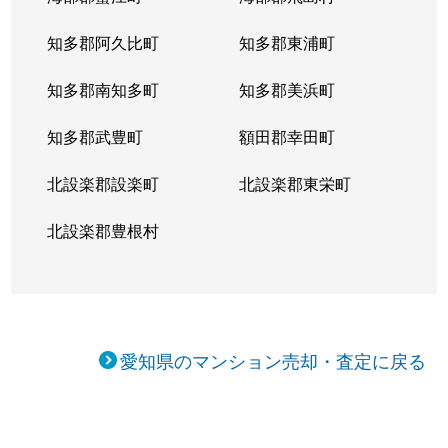
東大曽根町
3,800万円
大曽根
知多郡阿久比町
知多郡東浦町
東大曽根町
1,700万円
大曽根
知多郡南知多町
知多郡美浜町
東大曽根町
2,200万円
大曽根
知多郡武豊町
額田郡幸田町
東大曽根町
1,200万円
大曽根
北設楽郡設楽町
北設楽郡東栄町
東桜
2,400万円
新栄町(愛知)
北設楽郡豊根村
東桜
2,000万円
新栄町(愛知)
東桜
1,200万円
新栄町(愛知)
東桜
600万円
新栄町(愛知)
愛知県のマンション売却・査定に戻る
東桜
230万円
高岳