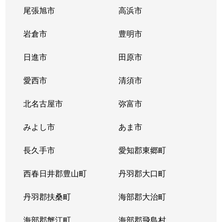
尾張旭市
高浜市
出来町
350万円
大曽根
岩倉市
豊明市
徳川
1,200万円
車道
日進市
田原市
徳川
3,100万円
高岳
愛西市
清須市
徳川
2,200万円
高岳
北名古屋市
弥富市
徳川
2,100万円
高岳
みよし市
あま市
徳川
480万円
森下(愛知)
長久手市
愛知郡東郷町
徳川
4,000万円
森下(愛知)
西春日井郡豊山町
丹羽郡大口町
徳川
2,900万円
森下(愛知)
丹羽郡扶桑町
海部郡大治町
徳川町
3,800万円
大曽根
海部郡蟹江町
海部郡飛島村