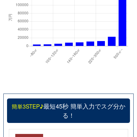
最短45秒 簡単入力でスグ分か
簡単3STEP♪
る！