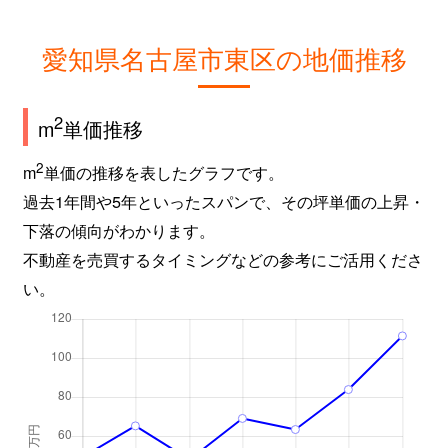
東桜
220万円
高岳
東桜
250万円
高岳
愛知県名古屋市東区の地価推移
東桜
4,000万円
高岳
2
m
単価推移
東桜
3,000万円
高岳
2
m
単価の推移を表したグラフです。
東桜
3,500万円
高岳
過去1年間や5年といったスパンで、その坪単価の上昇・
下落の傾向がわかります。
東桜
4,000万円
高岳
不動産を売買するタイミングなどの参考にご活用くださ
い。
東桜
2,200万円
高岳
東桜
1,500万円
高岳
東桜
1,500万円
高岳
東桜
360万円
高岳