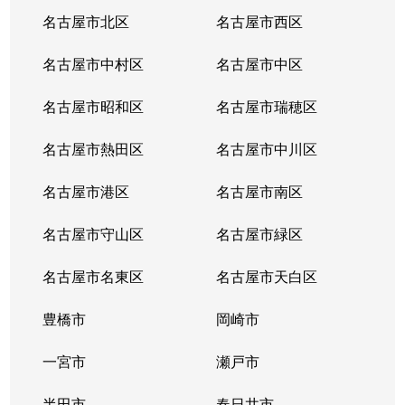
砂田橋
3,600万円
茶屋ケ坂
名古屋市北区
名古屋市西区
砂田橋
3,700万円
茶屋ケ坂
名古屋市中村区
名古屋市中区
砂田橋
3,500万円
茶屋ケ坂
名古屋市昭和区
名古屋市瑞穂区
代官町
3,500万円
車道
名古屋市熱田区
名古屋市中川区
代官町
3,300万円
車道
名古屋市港区
名古屋市南区
代官町
4,100万円
車道
名古屋市守山区
名古屋市緑区
代官町
4,500万円
車道
名古屋市名東区
名古屋市天白区
代官町
7,000万円
車道
豊橋市
岡崎市
代官町
一宮市
2,800万円
瀬戸市
高岳
半田市
春日井市