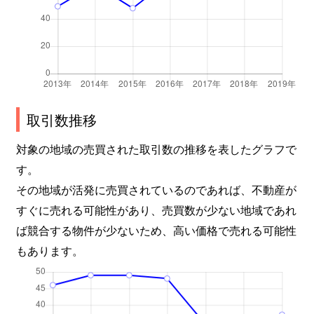
東桜
100万円
高岳
東桜
200万円
高岳
前浪町
990万円
砂田橋
取引数推移
明倫町
4,200万円
大曽根
対象の地域の売買された取引数の推移を表したグラフで
明倫町
4,500万円
大曽根
す。
その地域が活発に売買されているのであれば、不動産が
矢田
2,100万円
ナゴヤドーム前矢田
すぐに売れる可能性があり、売買数が少ない地域であれ
矢田南
4,000万円
大曽根
ば競合する物件が少ないため、高い価格で売れる可能性
もあります。
矢田南
2,500万円
大曽根
山口町
1,500万円
森下(愛知)