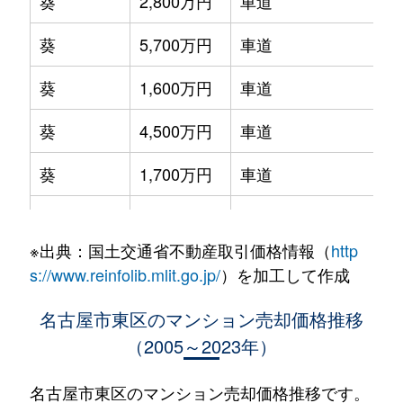
葵
2,800万円
車道
葵
5,700万円
車道
葵
1,600万円
車道
葵
4,500万円
車道
葵
1,700万円
車道
葵
3,400万円
千種
※出典：国土交通省不動産取引価格情報（
http
葵
5,000万円
千種
s://www.reinfolib.mlit.go.jp/
）を加工して作成
葵
3,600万円
千種
名古屋市東区のマンション売却価格推移
（2005～2023年）
泉
4,200万円
高岳
泉
1,100万円
高岳
名古屋市東区のマンション売却価格推移です。