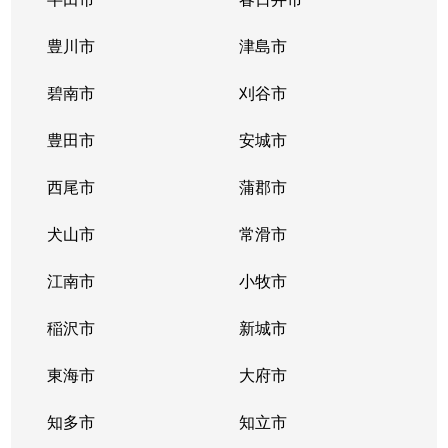
代官町
3,000万円
高岳
豊川市
津島市
代官町
3,000万円
高岳
碧南市
刈谷市
主税町
5,100万円
尼ケ坂
豊田市
安城市
筒井
3,400万円
車道
西尾市
蒲郡市
筒井
3,900万円
車道
犬山市
常滑市
筒井
3,900万円
車道
江南市
小牧市
筒井
4,300万円
車道
稲沢市
新城市
出来町
1,100万円
大曽根
東海市
大府市
出来町
350万円
大曽根
知多市
知立市
出来町
4,700万円
大曽根