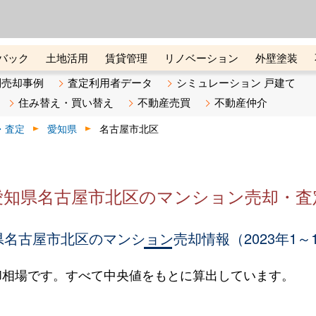
ーズ株式会社（東証グロース上
初めての方へ
ビスです 証券コード：4445
バック
土地活用
賃貸管理
リノベーション
外壁塗装
ライン講座
リビンマガジンBiz
不動産売却ご相談デスク
別売却事例
査定利用者データ
シミュレーション 戸建て
住み替え・買い替え
不動産売買
不動産仲介
・査定
愛知県
名古屋市北区
愛知県名古屋市北区のマンション売却・査
名古屋市北区のマンション売却情報（2023年1～
却相場です。すべて中央値をもとに算出しています。