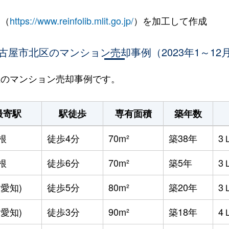
 （
https://www.reinfolib.mlit.go.jp/
）を加工して作成
古屋市北区のマンション売却事例（2023年1～12
北区のマンション売却事例です。
最寄駅
駅徒歩
専有面積
築年数
根
徒歩4分
70m²
築38年
3
根
徒歩6分
70m²
築5年
3
(愛知)
徒歩5分
80m²
築20年
3
(愛知)
徒歩3分
90m²
築18年
4