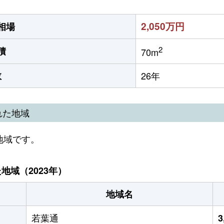
2,050万円
相場
2
積
70m
数
26年
れた地域
地域です。
域（2023年）
地域名
若葉通
3