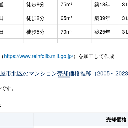
通
徒歩8分
75m²
築18年
3
田
徒歩2分
65m²
築39年
3
田
徒歩5分
70m²
築25年
3
田
徒歩8分
70m²
築26年
3
（
https://www.reinfolib.mlit.go.jp/
）を加工して作成
田
徒歩5分
70m²
築26年
3
公園
屋市北区のマンション売却価格推移（2005～202
徒歩11分
65m²
築50年
-
公園
徒歩11分
65m²
築50年
-
移です。
公園
徒歩8分
30m²
築50年
2
移
公園
徒歩11分
65m²
築50年
2
売却価格
公園
徒歩8分
65m²
築50年
2