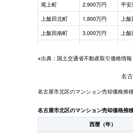
尾上町
2,900万円
平安
上飯田北町
1,800万円
上飯
上飯田南町
3,000万円
上飯
上飯田南町
2,000万円
上飯
※出典：国土交通省不動産取引価格情報
上飯田南町
2,500万円
上飯
金城
800万円
名城
名古
金城
330万円
名城
名古屋市北区のマンション売却価格推
金城
75万円
名城
名古屋市北区のマンション売却価格推
金城
900万円
名城
西暦（年）
金城
140万円
名城