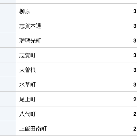
柳原
3
志賀本通
3
瑠璃光町
3
志賀町
3
大曽根
3
水草町
3
尾上町
2
八代町
2
上飯田南町
2