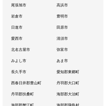
尾張旭市
高浜市
岩倉市
豊明市
日進市
田原市
愛西市
清須市
北名古屋市
弥富市
みよし市
あま市
長久手市
愛知郡東郷町
西春日井郡豊山町
丹羽郡大口町
丹羽郡扶桑町
海部郡大治町
海部郡蟹江町
海部郡飛島村