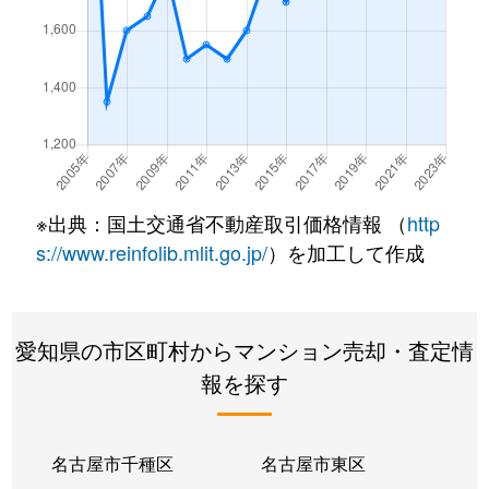
西味鋺
600万円
味鋺
徒歩45分
鳩岡町
360万円
黒川(愛知)
徒歩14分
鳩岡町
1,700万円
黒川(愛知)
徒歩15分
鳩岡町
2,400万円
黒川(愛知)
徒歩14分
※出典：国土交通省不動産取引価格情報 （
http
平安
2,200万円
平安通
徒歩0分
s://www.reinfolib.mlit.go.jp/
）を加工して作成
平安
2,300万円
平安通
徒歩0分
愛知県の市区町村からマンション売却・査定情
水草町
3,000万円
黒川(愛知)
徒歩13分
報を探す
八代町
2,700万円
黒川(愛知)
徒歩11分
柳原
3,600万円
名城公園
徒歩6分
名古屋市千種区
名古屋市東区