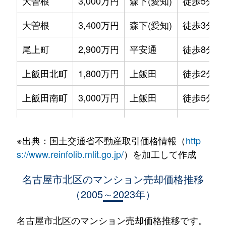
大曽根
3,000万円
森下(愛知)
徒歩5分
大曽根
3,400万円
森下(愛知)
徒歩3分
尾上町
2,900万円
平安通
徒歩8分
上飯田北町
1,800万円
上飯田
徒歩2分
上飯田南町
3,000万円
上飯田
徒歩5分
上飯田南町
2,000万円
上飯田
徒歩8分
※出典：国土交通省不動産取引価格情報（
http
上飯田南町
2,500万円
上飯田
徒歩5分
s://www.reinfolib.mlit.go.jp/
）を加工して作成
金城
800万円
名城公園
徒歩11分
名古屋市北区のマンション売却価格推移
（2005～2023年）
金城
330万円
名城公園
徒歩11分
金城
75万円
名城公園
徒歩8分
名古屋市北区のマンション売却価格推移です。