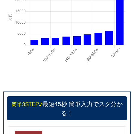
最短45秒 簡単入力でスグ分か
簡単3STEP♪
る！