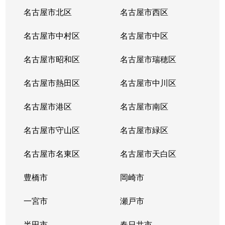
山田
4,300万円
大曽根
徒歩1分
名古屋市北区
名古屋市西区
山田
2,300万円
大曽根
徒歩13分
名古屋市中村区
名古屋市中区
山田
1,300万円
平安通
徒歩18分
名古屋市昭和区
名古屋市瑞穂区
山田北町
1,800万円
上飯田
徒歩11分
名古屋市熱田区
名古屋市中川区
瑠璃光町
3,300万円
志賀本通
徒歩2分
名古屋市港区
名古屋市南区
若葉通
3,600万円
志賀本通
徒歩2分
名古屋市守山区
名古屋市緑区
若葉通
4,300万円
平安通
徒歩3分
名古屋市名東区
名古屋市天白区
豊橋市
岡崎市
一宮市
瀬戸市
半田市
春日井市