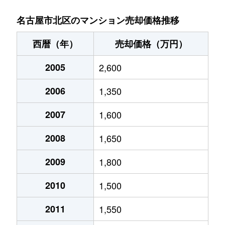
金城
900万円
名城公園
徒歩11分
名古屋市北区のマンション売却価格推移
金城
140万円
名城公園
徒歩8分
西暦（年）
売却価格（万円）
金城
630万円
名城公園
徒歩8分
2005
2,600
金城
2,500万円
名城公園
徒歩7分
2006
1,350
金城
1,600万円
名城公園
徒歩8分
2007
1,600
楠味鋺
1,700万円
味鋺
徒歩13分
2008
1,650
楠味鋺
1,300万円
味鋺
徒歩8分
2009
1,800
2010
1,500
楠味鋺
1,200万円
味鋺
徒歩7分
2011
1,550
黒川本通
1,800万円
黒川(愛知)
徒歩4分