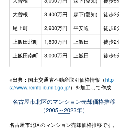
大曽根
3,000万円
森下(愛知)
徒歩5分
大曽根
3,400万円
森下(愛知)
徒歩3分
尾上町
2,900万円
平安通
徒歩8分
上飯田北町
1,800万円
上飯田
徒歩2分
上飯田南町
3,000万円
上飯田
徒歩5分
上飯田南町
2,000万円
上飯田
徒歩8分
※出典：国土交通省不動産取引価格情報（
http
上飯田南町
2,500万円
上飯田
徒歩5分
s://www.reinfolib.mlit.go.jp/
）を加工して作成
金城
800万円
名城公園
徒歩11分
名古屋市北区のマンション売却価格推移
（2005～2023年）
金城
330万円
名城公園
徒歩11分
金城
75万円
名城公園
徒歩8分
名古屋市北区のマンション売却価格推移です。