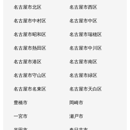
山田
4,300万円
大曽根
徒歩1分
名古屋市北区
名古屋市西区
山田
2,300万円
大曽根
徒歩13分
名古屋市中村区
名古屋市中区
山田
1,300万円
平安通
徒歩18分
名古屋市昭和区
名古屋市瑞穂区
山田北町
1,800万円
上飯田
徒歩11分
名古屋市熱田区
名古屋市中川区
瑠璃光町
3,300万円
志賀本通
徒歩2分
名古屋市港区
名古屋市南区
若葉通
3,600万円
志賀本通
徒歩2分
名古屋市守山区
名古屋市緑区
若葉通
4,300万円
平安通
徒歩3分
名古屋市名東区
名古屋市天白区
豊橋市
岡崎市
一宮市
瀬戸市
半田市
春日井市