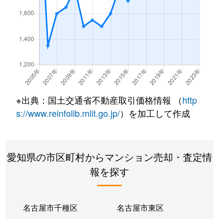
西味鋺
600万円
味鋺
徒歩45分
鳩岡町
360万円
黒川(愛知)
徒歩14分
鳩岡町
1,700万円
黒川(愛知)
徒歩15分
鳩岡町
2,400万円
黒川(愛知)
徒歩14分
※出典：国土交通省不動産取引価格情報 （
http
平安
2,200万円
平安通
徒歩0分
s://www.reinfolib.mlit.go.jp/
）を加工して作成
平安
2,300万円
平安通
徒歩0分
愛知県の市区町村からマンション売却・査定情
水草町
3,000万円
黒川(愛知)
徒歩13分
報を探す
八代町
2,700万円
黒川(愛知)
徒歩11分
柳原
3,600万円
名城公園
徒歩6分
名古屋市千種区
名古屋市東区