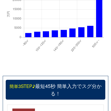
最短45秒 簡単入力でスグ分か
簡単3STEP♪
る！