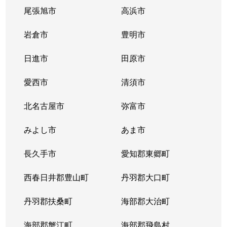
尾張旭市
高浜市
岩倉市
豊明市
日進市
田原市
愛西市
清須市
北名古屋市
弥富市
みよし市
あま市
長久手市
愛知郡東郷町
西春日井郡豊山町
丹羽郡大口町
丹羽郡扶桑町
海部郡大治町
海部郡蟹江町
海部郡飛島村