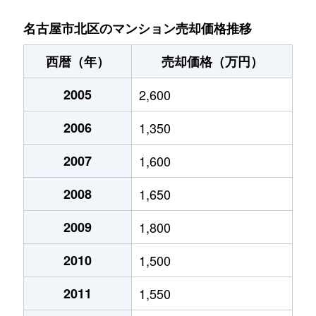
金城
900万円
名城公園
徒歩11分
名古屋市北区のマンション売却価格推移
金城
140万円
名城公園
徒歩8分
西暦（年）
売却価格（万円）
金城
630万円
名城公園
徒歩8分
2005
2,600
金城
2,500万円
名城公園
徒歩7分
2006
1,350
金城
1,600万円
名城公園
徒歩8分
2007
1,600
楠味鋺
1,700万円
味鋺
徒歩13分
2008
1,650
楠味鋺
1,300万円
味鋺
徒歩8分
2009
1,800
2010
1,500
楠味鋺
1,200万円
味鋺
徒歩7分
2011
1,550
黒川本通
1,800万円
黒川(愛知)
徒歩4分