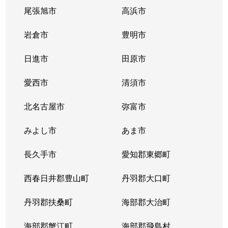
尾張旭市
高浜市
岩倉市
豊明市
日進市
田原市
愛西市
清須市
北名古屋市
弥富市
みよし市
あま市
長久手市
愛知郡東郷町
西春日井郡豊山町
丹羽郡大口町
丹羽郡扶桑町
海部郡大治町
海部郡蟹江町
海部郡飛島村