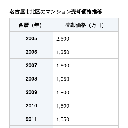
金城
900万円
名城公園
徒歩11分
名古屋市北区のマンション売却価格推移
金城
140万円
名城公園
徒歩8分
西暦（年）
売却価格（万円）
金城
630万円
名城公園
徒歩8分
2005
2,600
金城
2,500万円
名城公園
徒歩7分
2006
1,350
金城
1,600万円
名城公園
徒歩8分
2007
1,600
楠味鋺
1,700万円
味鋺
徒歩13分
2008
1,650
楠味鋺
1,300万円
味鋺
徒歩8分
2009
1,800
2010
1,500
楠味鋺
1,200万円
味鋺
徒歩7分
2011
1,550
黒川本通
1,800万円
黒川(愛知)
徒歩4分