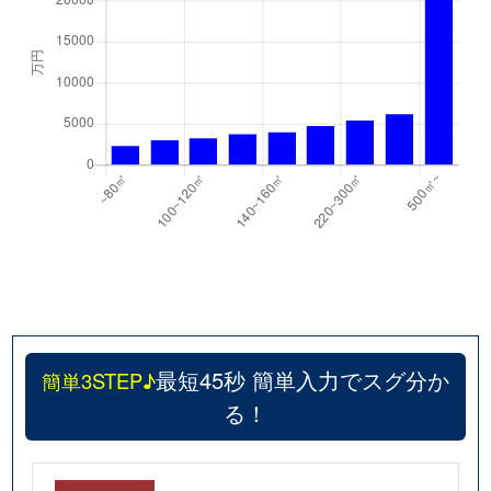
最短45秒 簡単入力でスグ分か
簡単3STEP♪
る！