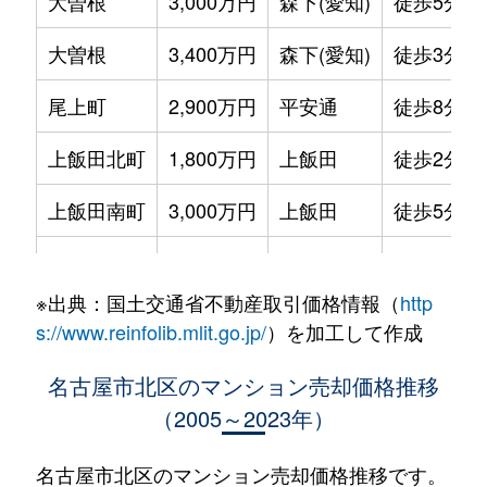
大曽根
3,000万円
森下(愛知)
徒歩5分
大曽根
3,400万円
森下(愛知)
徒歩3分
尾上町
2,900万円
平安通
徒歩8分
上飯田北町
1,800万円
上飯田
徒歩2分
上飯田南町
3,000万円
上飯田
徒歩5分
上飯田南町
2,000万円
上飯田
徒歩8分
※出典：国土交通省不動産取引価格情報（
http
上飯田南町
2,500万円
上飯田
徒歩5分
s://www.reinfolib.mlit.go.jp/
）を加工して作成
金城
800万円
名城公園
徒歩11分
名古屋市北区のマンション売却価格推移
（2005～2023年）
金城
330万円
名城公園
徒歩11分
金城
75万円
名城公園
徒歩8分
名古屋市北区のマンション売却価格推移です。