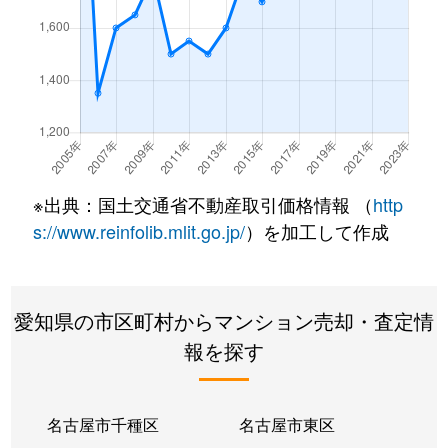
西味鋺
600万円
味鋺
徒歩45分
鳩岡町
360万円
黒川(愛知)
徒歩14分
鳩岡町
1,700万円
黒川(愛知)
徒歩15分
鳩岡町
2,400万円
黒川(愛知)
徒歩14分
※出典：国土交通省不動産取引価格情報 （
http
平安
2,200万円
平安通
徒歩0分
s://www.reinfolib.mlit.go.jp/
）を加工して作成
平安
2,300万円
平安通
徒歩0分
愛知県の市区町村からマンション売却・査定情
水草町
3,000万円
黒川(愛知)
徒歩13分
報を探す
八代町
2,700万円
黒川(愛知)
徒歩11分
柳原
3,600万円
名城公園
徒歩6分
名古屋市千種区
名古屋市東区