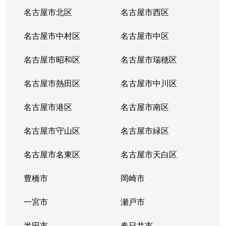
山田
4,300万円
大曽根
徒歩1分
名古屋市北区
名古屋市西区
山田
2,300万円
大曽根
徒歩13分
名古屋市中村区
名古屋市中区
山田
1,300万円
平安通
徒歩18分
名古屋市昭和区
名古屋市瑞穂区
山田北町
1,800万円
上飯田
徒歩11分
名古屋市熱田区
名古屋市中川区
瑠璃光町
3,300万円
志賀本通
徒歩2分
名古屋市港区
名古屋市南区
若葉通
3,600万円
志賀本通
徒歩2分
名古屋市守山区
名古屋市緑区
若葉通
4,300万円
平安通
徒歩3分
名古屋市名東区
名古屋市天白区
豊橋市
岡崎市
一宮市
瀬戸市
半田市
春日井市