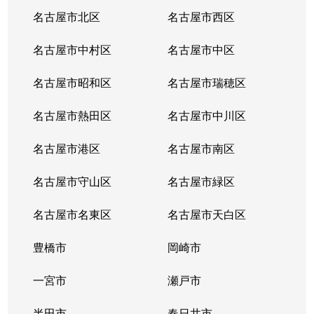
山田
4,300万円
大曽根
徒歩1分
名古屋市北区
名古屋市西区
山田
2,300万円
大曽根
徒歩13分
名古屋市中村区
名古屋市中区
山田
1,300万円
平安通
徒歩18分
名古屋市昭和区
名古屋市瑞穂区
山田北町
1,800万円
上飯田
徒歩11分
名古屋市熱田区
名古屋市中川区
瑠璃光町
3,300万円
志賀本通
徒歩2分
名古屋市港区
名古屋市南区
若葉通
3,600万円
志賀本通
徒歩2分
名古屋市守山区
名古屋市緑区
若葉通
4,300万円
平安通
徒歩3分
名古屋市名東区
名古屋市天白区
豊橋市
岡崎市
一宮市
瀬戸市
半田市
春日井市