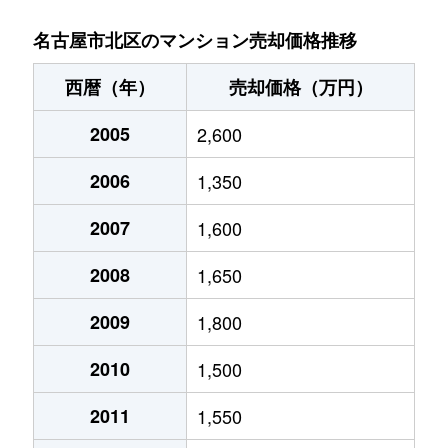
金城
900万円
名城公園
徒歩11分
名古屋市北区のマンション売却価格推移
金城
140万円
名城公園
徒歩8分
西暦（年）
売却価格（万円）
金城
630万円
名城公園
徒歩8分
2005
2,600
金城
2,500万円
名城公園
徒歩7分
2006
1,350
金城
1,600万円
名城公園
徒歩8分
2007
1,600
楠味鋺
1,700万円
味鋺
徒歩13分
2008
1,650
楠味鋺
1,300万円
味鋺
徒歩8分
2009
1,800
2010
1,500
楠味鋺
1,200万円
味鋺
徒歩7分
2011
1,550
黒川本通
1,800万円
黒川(愛知)
徒歩4分