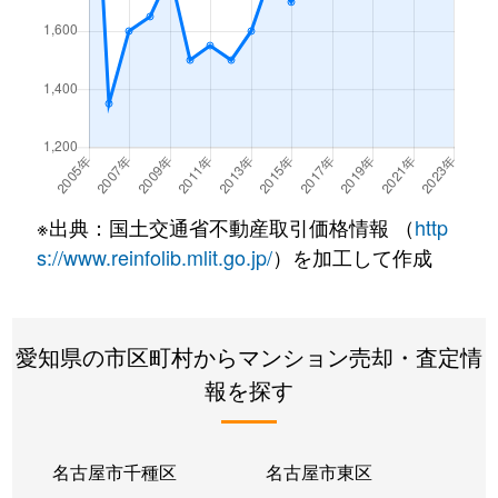
西味鋺
600万円
味鋺
徒歩45分
鳩岡町
360万円
黒川(愛知)
徒歩14分
鳩岡町
1,700万円
黒川(愛知)
徒歩15分
鳩岡町
2,400万円
黒川(愛知)
徒歩14分
※出典：国土交通省不動産取引価格情報 （
http
平安
2,200万円
平安通
徒歩0分
s://www.reinfolib.mlit.go.jp/
）を加工して作成
平安
2,300万円
平安通
徒歩0分
愛知県の市区町村からマンション売却・査定情
水草町
3,000万円
黒川(愛知)
徒歩13分
報を探す
八代町
2,700万円
黒川(愛知)
徒歩11分
柳原
3,600万円
名城公園
徒歩6分
名古屋市千種区
名古屋市東区