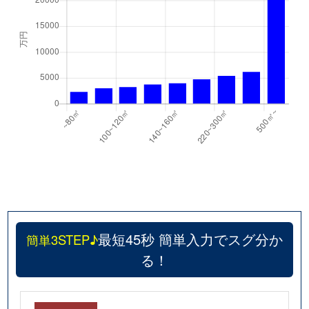
最短45秒 簡単入力でスグ分か
簡単3STEP♪
る！