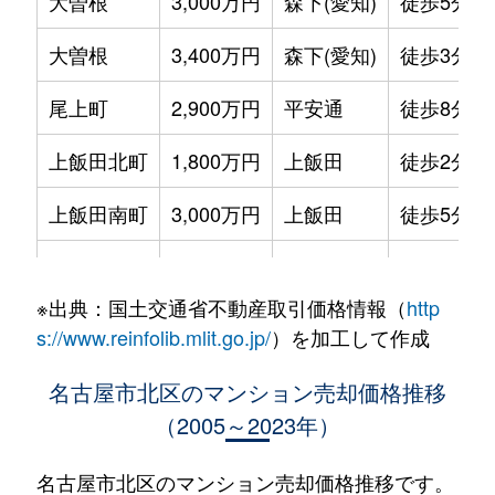
大曽根
3,000万円
森下(愛知)
徒歩5分
大曽根
3,400万円
森下(愛知)
徒歩3分
尾上町
2,900万円
平安通
徒歩8分
上飯田北町
1,800万円
上飯田
徒歩2分
上飯田南町
3,000万円
上飯田
徒歩5分
上飯田南町
2,000万円
上飯田
徒歩8分
※出典：国土交通省不動産取引価格情報（
http
上飯田南町
2,500万円
上飯田
徒歩5分
s://www.reinfolib.mlit.go.jp/
）を加工して作成
金城
800万円
名城公園
徒歩11分
名古屋市北区のマンション売却価格推移
（2005～2023年）
金城
330万円
名城公園
徒歩11分
金城
75万円
名城公園
徒歩8分
名古屋市北区のマンション売却価格推移です。