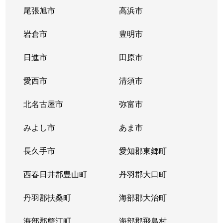
尾張旭市
高浜市
岩倉市
豊明市
日進市
田原市
愛西市
清須市
北名古屋市
弥富市
みよし市
あま市
長久手市
愛知郡東郷町
西春日井郡豊山町
丹羽郡大口町
丹羽郡扶桑町
海部郡大治町
海部郡蟹江町
海部郡飛島村