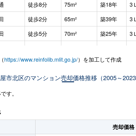
通
徒歩8分
75m²
築18年
3
田
徒歩2分
65m²
築39年
3
田
徒歩5分
70m²
築25年
3
田
徒歩8分
70m²
築26年
3
（
https://www.reinfolib.mlit.go.jp/
）を加工して作成
田
徒歩5分
70m²
築26年
3
公園
屋市北区のマンション売却価格推移（2005～202
徒歩11分
65m²
築50年
-
公園
徒歩11分
65m²
築50年
-
移です。
公園
徒歩8分
30m²
築50年
2
移
公園
徒歩11分
65m²
築50年
2
売却価格
公園
徒歩8分
65m²
築50年
2