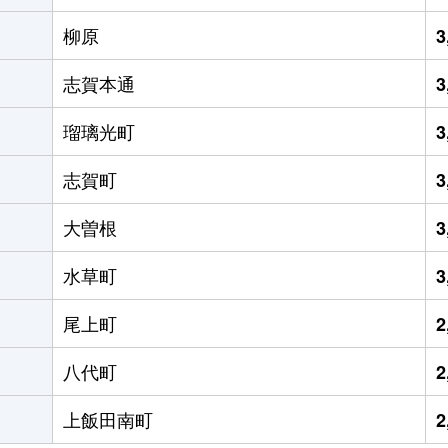
柳原
3
志賀本通
3
瑠璃光町
3
志賀町
3
大曽根
3
水草町
3
尾上町
2
八代町
2
上飯田南町
2