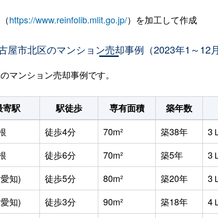
 （
https://www.reinfolib.mlit.go.jp/
）を加工して作成
古屋市北区のマンション売却事例（2023年1～12
北区のマンション売却事例です。
最寄駅
駅徒歩
専有面積
築年数
根
徒歩4分
70m²
築38年
3
根
徒歩6分
70m²
築5年
3
(愛知)
徒歩5分
80m²
築20年
3
(愛知)
徒歩3分
90m²
築18年
4