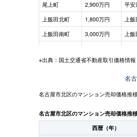
尾上町
2,900万円
平安
上飯田北町
1,800万円
上飯
上飯田南町
3,000万円
上飯
上飯田南町
2,000万円
上飯
※出典：国土交通省不動産取引価格情報
上飯田南町
2,500万円
上飯
金城
800万円
名城
名古
金城
330万円
名城
名古屋市北区のマンション売却価格推
金城
75万円
名城
名古屋市北区のマンション売却価格推
金城
900万円
名城
西暦（年）
金城
140万円
名城