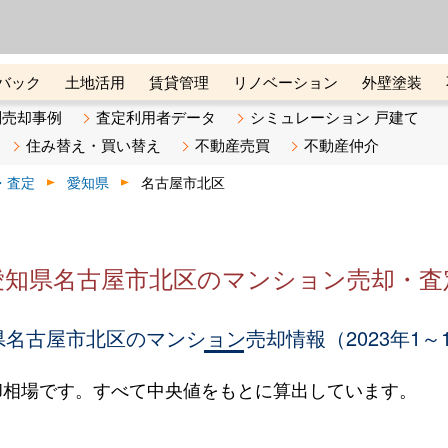
ーズ株式会社（東証グロース上
初めての方へ
ビスです 証券コード：4445
バック
土地活用
賃貸管理
リノベーション
外壁塗装
ライン講座
リビンマガジンBiz
不動産売却ご相談デスク
別売却事例
査定利用者データ
シミュレーション 戸建て
住み替え・買い替え
不動産売買
不動産仲介
・査定
愛知県
名古屋市北区
愛知県名古屋市北区のマンション売却・査
名古屋市北区のマンション売却情報（2023年1～
却相場です。すべて中央値をもとに算出しています。