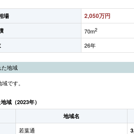
2,050万円
相場
2
積
70m
数
26年
れた地域
地域です。
域（2023年）
地域名
若葉通
3