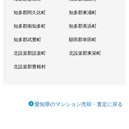
二方町
2,800万円
上小田井
徒歩
知多郡阿久比町
知多郡東浦町
二方町
3,500万円
上小田井
徒歩
知多郡南知多町
知多郡美浜町
二方町
2,700万円
上小田井
徒歩
知多郡武豊町
額田郡幸田町
名駅
1,500万円
亀島
徒歩
北設楽郡設楽町
北設楽郡東栄町
名駅
300万円
名古屋
徒歩
北設楽郡豊根村
名駅
1,500万円
名古屋
徒歩
名西
3,700万円
浄心
徒歩
山木
2,800万円
上小田井
徒歩
愛知県のマンション売却・査定に戻る
山木
3,800万円
上小田井
徒歩