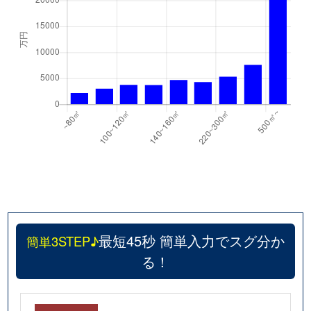
最短45秒 簡単入力でスグ分か
簡単3STEP♪
る！