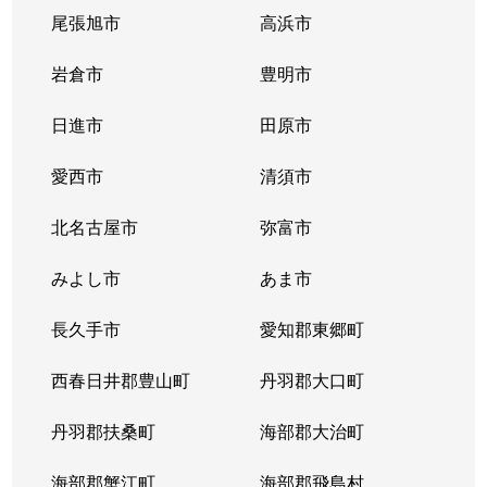
尾張旭市
高浜市
花の木
2,000万円
浅間町
徒歩
岩倉市
豊明市
花の木
2,100万円
浅間町
徒歩
日進市
田原市
花の木
2,100万円
浅間町
徒歩
愛西市
清須市
花の木
2,100万円
浅間町
徒歩
北名古屋市
弥富市
花の木
2,200万円
浅間町
徒歩
みよし市
あま市
花の木
2,100万円
浅間町
徒歩
長久手市
愛知郡東郷町
花の木
2,100万円
浅間町
徒歩
西春日井郡豊山町
丹羽郡大口町
枇杷島
1,100万円
東枇杷島
徒歩
丹羽郡扶桑町
海部郡大治町
枇杷島
2,000万円
東枇杷島
徒歩
海部郡蟹江町
海部郡飛島村