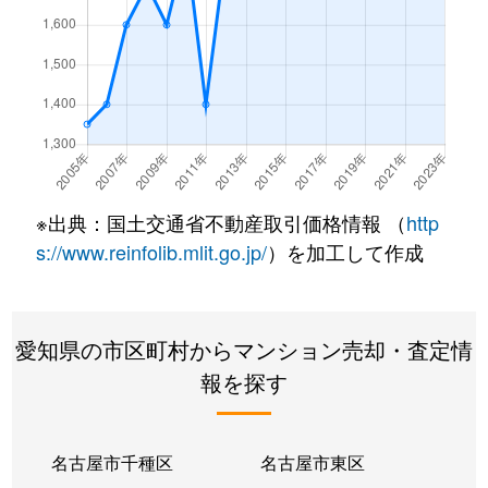
鳥見町
1,500万円
庄内通
徒歩
鳥見町
2,400万円
庄内通
徒歩
中小田井
2,600万円
上小田井
徒歩
中小田井
3,600万円
上小田井
徒歩
※出典：国土交通省不動産取引価格情報 （
http
中小田井
3,100万円
上小田井
徒歩
s://www.reinfolib.mlit.go.jp/
）を加工して作成
中小田井
1,500万円
中小田井
徒歩
愛知県の市区町村からマンション売却・査定情
中小田井
2,400万円
中小田井
徒歩
報を探す
中小田井
680万円
中小田井
徒歩
中小田井
2,300万円
中小田井
徒歩
名古屋市千種区
名古屋市東区