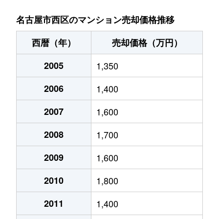
菊井
2,000万円
名古屋
徒歩
名古屋市西区のマンション売却価格推移
菊井
2,000万円
名古屋
徒歩
西暦（年）
売却価格（万円）
菊井
1,600万円
名古屋
徒歩
2005
1,350
貴生町
3,400万円
上小田井
徒歩
2006
1,400
清里町
2,400万円
上小田井
徒歩
2007
1,600
清里町
1,700万円
上小田井
徒歩
2008
1,700
康生通
1,500万円
浄心
徒歩
2009
1,600
2010
1,800
児玉
330万円
浄心
徒歩
2011
1,400
児玉
2,400万円
浄心
徒歩