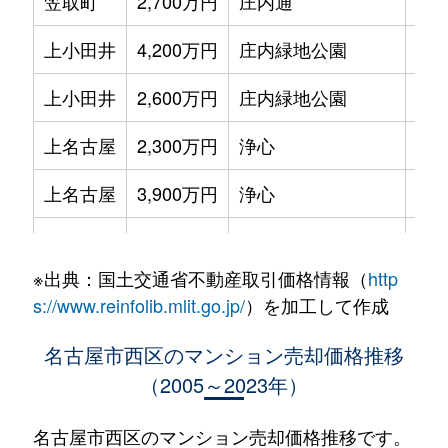
笠取町
2,700万円
庄内通
徒歩
上小田井
4,200万円
庄内緑地公園
徒歩
上小田井
2,600万円
庄内緑地公園
徒歩
上名古屋
2,300万円
浄心
徒歩
上名古屋
3,900万円
浄心
徒歩
菊井
2,000万円
浅間町
徒歩
※出典：国土交通省不動産取引価格情報（
http
菊井
2,700万円
浅間町
徒歩
s://www.reinfolib.mlit.go.jp/
）を加工して作成
菊井
1,500万円
浅間町
徒歩
名古屋市西区のマンション売却価格推移
（2005～2023年）
菊井
2,800万円
浅間町
徒歩
菊井
4,000万円
名古屋
徒歩
名古屋市西区のマンション売却価格推移です。