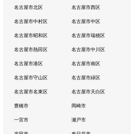
中小田井
1,300万円
中小田井
徒歩
名古屋市北区
名古屋市西区
那古野
2,200万円
国際センター(愛知)
徒歩
名古屋市中村区
名古屋市中区
那古野
1,800万円
国際センター(愛知)
徒歩
名古屋市昭和区
名古屋市瑞穂区
那古野
2,100万円
国際センター(愛知)
徒歩
名古屋市熱田区
名古屋市中川区
那古野
1,600万円
国際センター(愛知)
徒歩
名古屋市港区
名古屋市南区
那古野
1,800万円
国際センター(愛知)
徒歩
名古屋市守山区
名古屋市緑区
那古野
2,200万円
国際センター(愛知)
徒歩
名古屋市名東区
名古屋市天白区
那古野
3,200万円
名古屋
徒歩
豊橋市
岡崎市
名塚町
一宮市
3,300万円
庄内通
瀬戸市
徒歩
半田市
春日井市