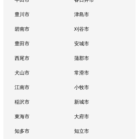
則武新町
6,300万円
亀島
徒歩
豊川市
津島市
則武新町
6,800万円
亀島
徒歩
碧南市
刈谷市
花の木
1,100万円
浄心
徒歩
豊田市
安城市
花の木
940万円
浄心
徒歩
西尾市
蒲郡市
花の木
1,000万円
浄心
徒歩
犬山市
常滑市
花の木
2,100万円
浅間町
徒歩
江南市
小牧市
花の木
2,100万円
浅間町
徒歩
稲沢市
新城市
花の木
200万円
浅間町
徒歩
東海市
大府市
花の木
2,100万円
浅間町
徒歩
知多市
知立市
花の木
2,100万円
浅間町
徒歩