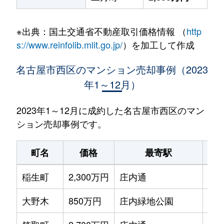
※出典：国土交通省不動産取引価格情報 （
http
s://www.reinfolib.mlit.go.jp/
）を加工して作成
名古屋市西区のマンション売却事例（2023
年1～12月）
2023年1～12月に成約した名古屋市西区のマン
ション売却事例です。
町名
価格
最寄駅
駅
稲生町
2,300万円
庄内通
徒歩
大野木
850万円
庄内緑地公園
徒歩