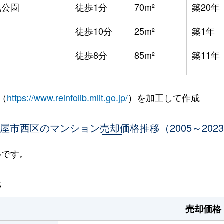
地公園
徒歩1分
70m²
築20年
徒歩10分
25m²
築1年
徒歩8分
85m²
築11年
徒歩9分
25m²
築6年
（
https://www.reinfolib.mlit.go.jp/
）を加工して作成
徒歩10分
75m²
築27年
屋市西区のマンション売却価格推移（2005～202
徒歩9分
25m²
築6年
徒歩10分
70m²
築27年
移です。
徒歩10分
90m²
築27年
移
徒歩6分
30m²
築11年
売却価格
徒歩6分
30m²
築11年