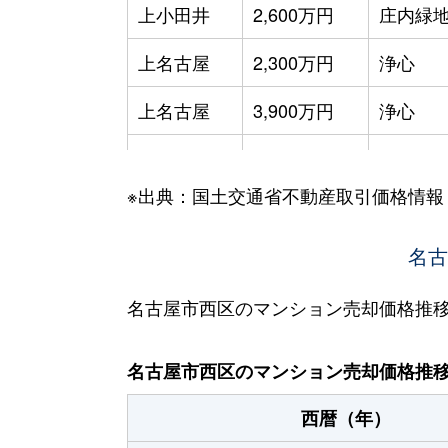
上小田井
2,600万円
庄内緑
上名古屋
2,300万円
浄心
上名古屋
3,900万円
浄心
菊井
2,000万円
浅間町
※出典：国土交通省不動産取引価格情報
菊井
2,700万円
浅間町
菊井
1,500万円
浅間町
名古
菊井
2,800万円
浅間町
名古屋市西区のマンション売却価格推
菊井
4,000万円
名古屋
名古屋市西区のマンション売却価格推
菊井
2,000万円
名古屋
西暦（年）
菊井
2,000万円
名古屋