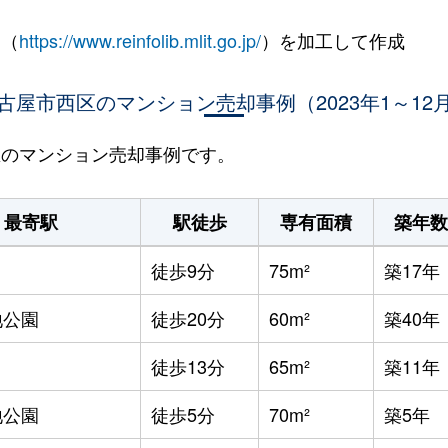
 （
https://www.reinfolib.mlit.go.jp/
）を加工して作成
古屋市西区のマンション売却事例（2023年1～12
西区のマンション売却事例です。
最寄駅
駅徒歩
専有面積
築年数
徒歩9分
75m²
築17年
地公園
徒歩20分
60m²
築40年
徒歩13分
65m²
築11年
地公園
徒歩5分
70m²
築5年