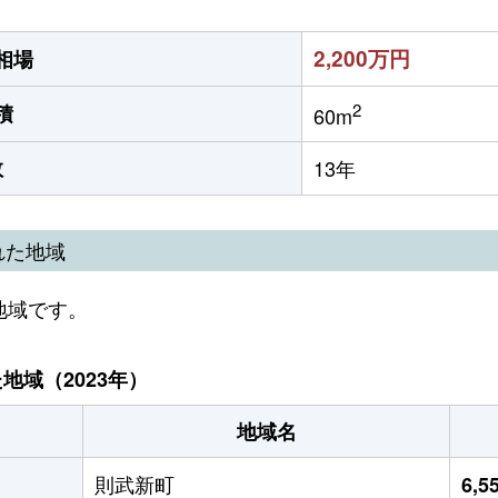
2,200万円
相場
2
積
60m
数
13年
れた地域
地域です。
域（2023年）
地域名
則武新町
6,