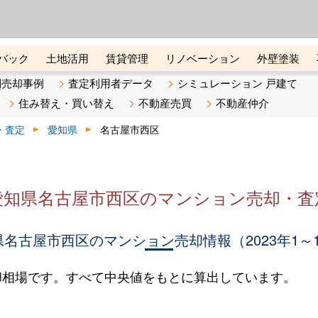
ーズ株式会社（東証グロース上
初めての方へ
ビスです 証券コード：4445
バック
土地活用
賃貸管理
リノベーション
外壁塗装
ライン講座
リビンマガジンBiz
不動産売却ご相談デスク
別売却事例
査定利用者データ
シミュレーション 戸建て
住み替え・買い替え
不動産売買
不動産仲介
・査定
愛知県
名古屋市西区
愛知県名古屋市西区のマンション売却・査
名古屋市西区のマンション売却情報（2023年1～
却相場です。すべて中央値をもとに算出しています。