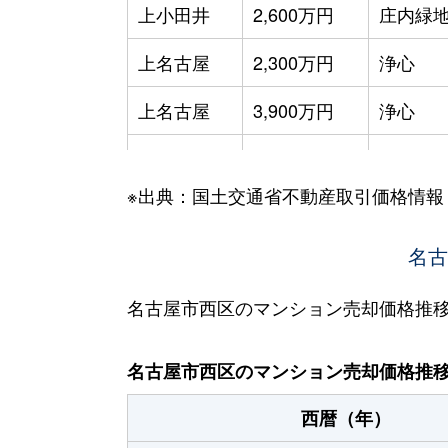
上小田井
2,600万円
庄内緑
上名古屋
2,300万円
浄心
上名古屋
3,900万円
浄心
菊井
2,000万円
浅間町
※出典：国土交通省不動産取引価格情報
菊井
2,700万円
浅間町
菊井
1,500万円
浅間町
名古
菊井
2,800万円
浅間町
名古屋市西区のマンション売却価格推
菊井
4,000万円
名古屋
名古屋市西区のマンション売却価格推
菊井
2,000万円
名古屋
西暦（年）
菊井
2,000万円
名古屋