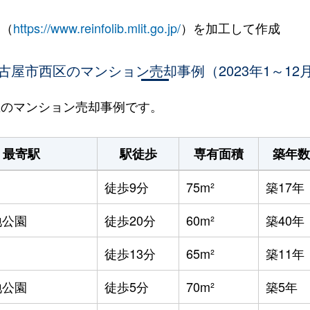
 （
https://www.reinfolib.mlit.go.jp/
）を加工して作成
古屋市西区のマンション売却事例（2023年1～12
西区のマンション売却事例です。
最寄駅
駅徒歩
専有面積
築年数
徒歩9分
75m²
築17年
地公園
徒歩20分
60m²
築40年
徒歩13分
65m²
築11年
地公園
徒歩5分
70m²
築5年