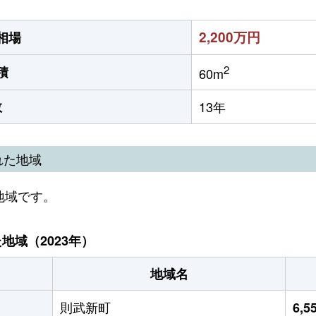
2,200万円
相場
2
積
60m
数
13年
れた地域
地域です。
域（2023年）
地域名
則武新町
6,