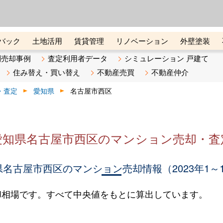
ーズ株式会社（東証グロース上
初めての方へ
ビスです 証券コード：4445
バック
土地活用
賃貸管理
リノベーション
外壁塗装
ライン講座
リビンマガジンBiz
不動産売却ご相談デスク
別売却事例
査定利用者データ
シミュレーション 戸建て
住み替え・買い替え
不動産売買
不動産仲介
・査定
愛知県
名古屋市西区
愛知県名古屋市西区のマンション売却・査
名古屋市西区のマンション売却情報（2023年1～
却相場です。すべて中央値をもとに算出しています。