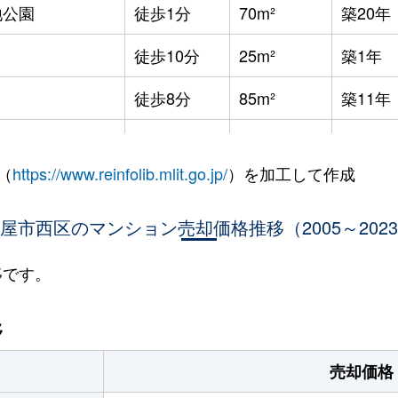
地公園
徒歩1分
70m²
築20年
徒歩10分
25m²
築1年
徒歩8分
85m²
築11年
徒歩9分
25m²
築6年
（
https://www.reinfolib.mlit.go.jp/
）を加工して作成
徒歩10分
75m²
築27年
屋市西区のマンション売却価格推移（2005～202
徒歩9分
25m²
築6年
徒歩10分
70m²
築27年
移です。
徒歩10分
90m²
築27年
移
徒歩6分
30m²
築11年
売却価格
徒歩6分
30m²
築11年