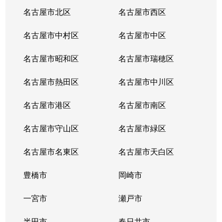
中小田井
1,300万円
中小田井
徒歩
名古屋市北区
名古屋市西区
那古野
2,200万円
国際センター(愛知)
徒歩
名古屋市中村区
名古屋市中区
那古野
1,800万円
国際センター(愛知)
徒歩
名古屋市昭和区
名古屋市瑞穂区
那古野
2,100万円
国際センター(愛知)
徒歩
名古屋市熱田区
名古屋市中川区
那古野
1,600万円
国際センター(愛知)
徒歩
名古屋市港区
名古屋市南区
那古野
1,800万円
国際センター(愛知)
徒歩
名古屋市守山区
名古屋市緑区
那古野
2,200万円
国際センター(愛知)
徒歩
名古屋市名東区
名古屋市天白区
那古野
3,200万円
名古屋
徒歩
豊橋市
岡崎市
名塚町
一宮市
3,300万円
庄内通
瀬戸市
徒歩
半田市
春日井市