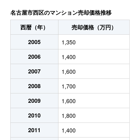
菊井
2,000万円
名古屋
徒歩
名古屋市西区のマンション売却価格推移
菊井
2,000万円
名古屋
徒歩
西暦（年）
売却価格（万円）
菊井
1,600万円
名古屋
徒歩
2005
1,350
貴生町
3,400万円
上小田井
徒歩
2006
1,400
清里町
2,400万円
上小田井
徒歩
2007
1,600
清里町
1,700万円
上小田井
徒歩
2008
1,700
康生通
1,500万円
浄心
徒歩
2009
1,600
2010
1,800
児玉
330万円
浄心
徒歩
2011
1,400
児玉
2,400万円
浄心
徒歩