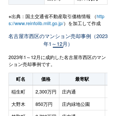
※出典：国土交通省不動産取引価格情報 （
http
s://www.reinfolib.mlit.go.jp/
）を加工して作成
名古屋市西区のマンション売却事例（2023
年1～12月）
2023年1～12月に成約した名古屋市西区のマン
ション売却事例です。
町名
価格
最寄駅
駅
稲生町
2,300万円
庄内通
徒歩
大野木
850万円
庄内緑地公園
徒歩