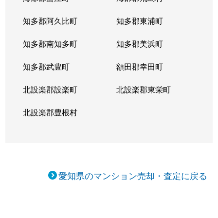
二方町
2,800万円
上小田井
徒歩
知多郡阿久比町
知多郡東浦町
二方町
3,500万円
上小田井
徒歩
知多郡南知多町
知多郡美浜町
二方町
2,700万円
上小田井
徒歩
知多郡武豊町
額田郡幸田町
名駅
1,500万円
亀島
徒歩
北設楽郡設楽町
北設楽郡東栄町
名駅
300万円
名古屋
徒歩
北設楽郡豊根村
名駅
1,500万円
名古屋
徒歩
名西
3,700万円
浄心
徒歩
山木
2,800万円
上小田井
徒歩
愛知県のマンション売却・査定に戻る
山木
3,800万円
上小田井
徒歩