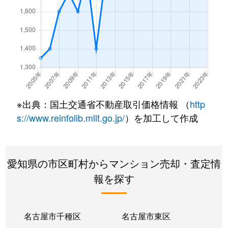
鳥見町
1,500万円
庄内通
徒歩
鳥見町
2,400万円
庄内通
徒歩
中小田井
2,600万円
上小田井
徒歩
中小田井
3,600万円
上小田井
徒歩
※出典：国土交通省不動産取引価格情報 （
http
中小田井
3,100万円
上小田井
徒歩
s://www.reinfolib.mlit.go.jp/
）を加工して作成
中小田井
1,500万円
中小田井
徒歩
愛知県の市区町村からマンション売却・査定情
中小田井
2,400万円
中小田井
徒歩
報を探す
中小田井
680万円
中小田井
徒歩
中小田井
2,300万円
中小田井
徒歩
名古屋市千種区
名古屋市東区