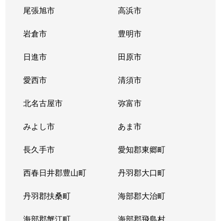
尾張旭市
高浜市
花の木
2,000万円
浅間町
徒歩
岩倉市
豊明市
花の木
2,100万円
浅間町
徒歩
日進市
田原市
花の木
2,100万円
浅間町
徒歩
愛西市
清須市
花の木
2,100万円
浅間町
徒歩
北名古屋市
弥富市
花の木
2,200万円
浅間町
徒歩
みよし市
あま市
花の木
2,100万円
浅間町
徒歩
長久手市
愛知郡東郷町
花の木
2,100万円
浅間町
徒歩
西春日井郡豊山町
丹羽郡大口町
枇杷島
1,100万円
東枇杷島
徒歩
丹羽郡扶桑町
海部郡大治町
枇杷島
2,000万円
東枇杷島
徒歩
海部郡蟹江町
海部郡飛島村