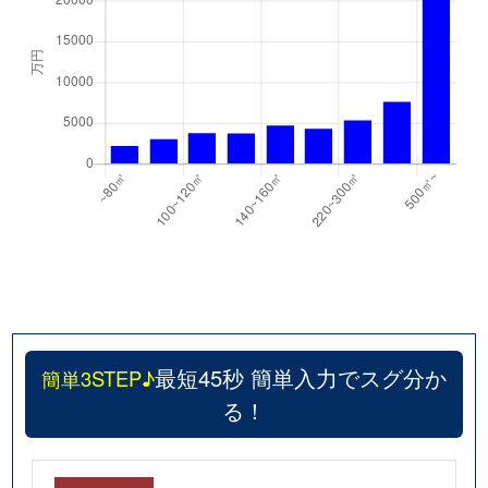
最短45秒 簡単入力でスグ分か
簡単3STEP♪
る！