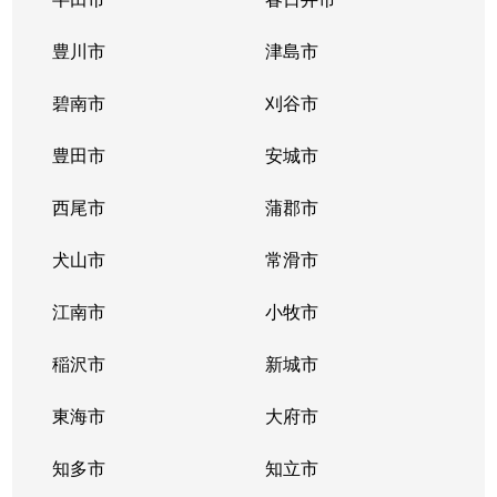
則武新町
6,300万円
亀島
徒歩
豊川市
津島市
則武新町
6,800万円
亀島
徒歩
碧南市
刈谷市
花の木
1,100万円
浄心
徒歩
豊田市
安城市
花の木
940万円
浄心
徒歩
西尾市
蒲郡市
花の木
1,000万円
浄心
徒歩
犬山市
常滑市
花の木
2,100万円
浅間町
徒歩
江南市
小牧市
花の木
2,100万円
浅間町
徒歩
稲沢市
新城市
花の木
200万円
浅間町
徒歩
東海市
大府市
花の木
2,100万円
浅間町
徒歩
知多市
知立市
花の木
2,100万円
浅間町
徒歩