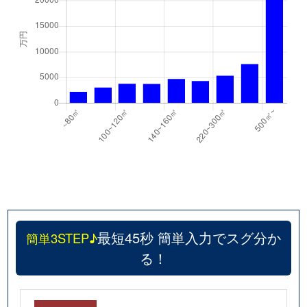
最短45秒 簡単入力でスグ分か
簡単3STEP♪
る！