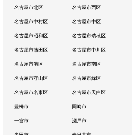
中小田井
1,300万円
中小田井
徒歩
名古屋市北区
名古屋市西区
那古野
2,200万円
国際センター(愛知)
徒歩
名古屋市中村区
名古屋市中区
那古野
1,800万円
国際センター(愛知)
徒歩
名古屋市昭和区
名古屋市瑞穂区
那古野
2,100万円
国際センター(愛知)
徒歩
名古屋市熱田区
名古屋市中川区
那古野
1,600万円
国際センター(愛知)
徒歩
名古屋市港区
名古屋市南区
那古野
1,800万円
国際センター(愛知)
徒歩
名古屋市守山区
名古屋市緑区
那古野
2,200万円
国際センター(愛知)
徒歩
名古屋市名東区
名古屋市天白区
那古野
3,200万円
名古屋
徒歩
豊橋市
岡崎市
名塚町
一宮市
3,300万円
庄内通
瀬戸市
徒歩
半田市
春日井市