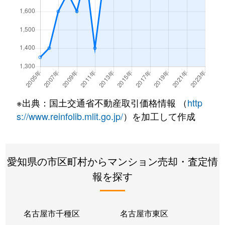
鳥見町
1,500万円
庄内通
徒歩
鳥見町
2,400万円
庄内通
徒歩
中小田井
2,600万円
上小田井
徒歩
中小田井
3,600万円
上小田井
徒歩
※出典：国土交通省不動産取引価格情報 （
http
中小田井
3,100万円
上小田井
徒歩
s://www.reinfolib.mlit.go.jp/
）を加工して作成
中小田井
1,500万円
中小田井
徒歩
愛知県の市区町村からマンション売却・査定情
中小田井
2,400万円
中小田井
徒歩
報を探す
中小田井
680万円
中小田井
徒歩
中小田井
2,300万円
中小田井
徒歩
名古屋市千種区
名古屋市東区