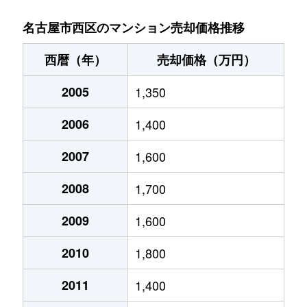
菊井
2,000万円
名古屋
徒歩
名古屋市西区のマンション売却価格推移
菊井
2,000万円
名古屋
徒歩
西暦（年）
売却価格（万円）
菊井
1,600万円
名古屋
徒歩
2005
1,350
貴生町
3,400万円
上小田井
徒歩
2006
1,400
清里町
2,400万円
上小田井
徒歩
2007
1,600
清里町
1,700万円
上小田井
徒歩
2008
1,700
康生通
1,500万円
浄心
徒歩
2009
1,600
2010
1,800
児玉
330万円
浄心
徒歩
2011
1,400
児玉
2,400万円
浄心
徒歩