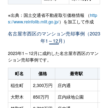
※出典：国土交通省不動産取引価格情報 （
http
s://www.reinfolib.mlit.go.jp/
）を加工して作成
名古屋市西区のマンション売却事例（2023
年1～12月）
2023年1～12月に成約した名古屋市西区のマン
ション売却事例です。
町名
価格
最寄駅
駅
稲生町
2,300万円
庄内通
徒歩
大野木
850万円
庄内緑地公園
徒歩