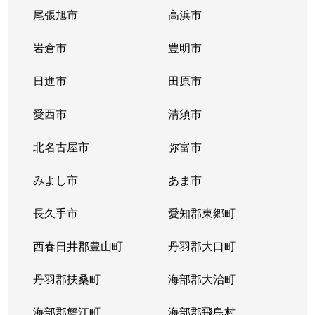
尾張旭市
高浜市
花の木
2,000万円
浅間町
徒歩
岩倉市
豊明市
花の木
2,100万円
浅間町
徒歩
日進市
田原市
花の木
2,100万円
浅間町
徒歩
愛西市
清須市
花の木
2,100万円
浅間町
徒歩
北名古屋市
弥富市
花の木
2,200万円
浅間町
徒歩
みよし市
あま市
花の木
2,100万円
浅間町
徒歩
長久手市
愛知郡東郷町
花の木
2,100万円
浅間町
徒歩
西春日井郡豊山町
丹羽郡大口町
枇杷島
1,100万円
東枇杷島
徒歩
丹羽郡扶桑町
海部郡大治町
枇杷島
2,000万円
東枇杷島
徒歩
海部郡蟹江町
海部郡飛島村