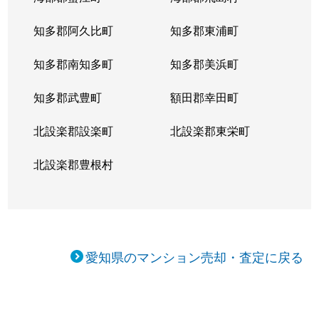
二方町
2,800万円
上小田井
徒歩
知多郡阿久比町
知多郡東浦町
二方町
3,500万円
上小田井
徒歩
知多郡南知多町
知多郡美浜町
二方町
2,700万円
上小田井
徒歩
知多郡武豊町
額田郡幸田町
名駅
1,500万円
亀島
徒歩
北設楽郡設楽町
北設楽郡東栄町
名駅
300万円
名古屋
徒歩
北設楽郡豊根村
名駅
1,500万円
名古屋
徒歩
名西
3,700万円
浄心
徒歩
山木
2,800万円
上小田井
徒歩
愛知県のマンション売却・査定に戻る
山木
3,800万円
上小田井
徒歩