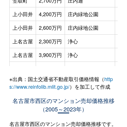
笠取町
2,700万円
庄内通
徒歩
上小田井
4,200万円
庄内緑地公園
徒歩
上小田井
2,600万円
庄内緑地公園
徒歩
上名古屋
2,300万円
浄心
徒歩
上名古屋
3,900万円
浄心
徒歩
菊井
2,000万円
浅間町
徒歩
※出典：国土交通省不動産取引価格情報（
http
菊井
2,700万円
浅間町
徒歩
s://www.reinfolib.mlit.go.jp/
）を加工して作成
菊井
1,500万円
浅間町
徒歩
名古屋市西区のマンション売却価格推移
（2005～2023年）
菊井
2,800万円
浅間町
徒歩
菊井
4,000万円
名古屋
徒歩
名古屋市西区のマンション売却価格推移です。