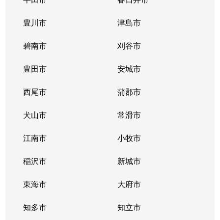
則武新町
6,300万円
亀島
徒歩
豊川市
津島市
則武新町
6,800万円
亀島
徒歩
碧南市
刈谷市
花の木
1,100万円
浄心
徒歩
豊田市
安城市
花の木
940万円
浄心
徒歩
西尾市
蒲郡市
花の木
1,000万円
浄心
徒歩
犬山市
常滑市
花の木
2,100万円
浅間町
徒歩
江南市
小牧市
花の木
2,100万円
浅間町
徒歩
稲沢市
新城市
花の木
200万円
浅間町
徒歩
東海市
大府市
花の木
2,100万円
浅間町
徒歩
知多市
知立市
花の木
2,100万円
浅間町
徒歩