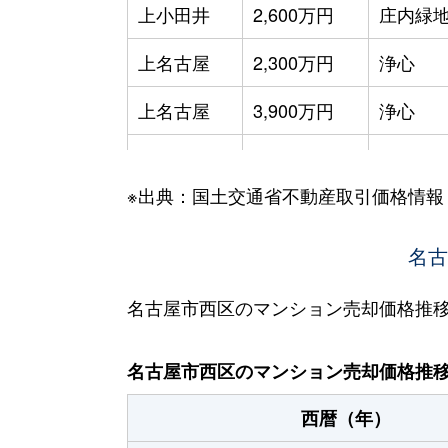
上小田井
2,600万円
庄内緑
上名古屋
2,300万円
浄心
上名古屋
3,900万円
浄心
菊井
2,000万円
浅間町
※出典：国土交通省不動産取引価格情報
菊井
2,700万円
浅間町
菊井
1,500万円
浅間町
名古
菊井
2,800万円
浅間町
名古屋市西区のマンション売却価格推
菊井
4,000万円
名古屋
名古屋市西区のマンション売却価格推
菊井
2,000万円
名古屋
西暦（年）
菊井
2,000万円
名古屋