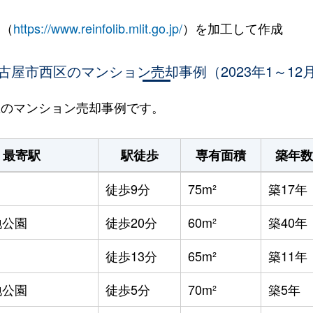
 （
https://www.reinfolib.mlit.go.jp/
）を加工して作成
古屋市西区のマンション売却事例（2023年1～12
西区のマンション売却事例です。
最寄駅
駅徒歩
専有面積
築年数
徒歩9分
75m²
築17年
地公園
徒歩20分
60m²
築40年
徒歩13分
65m²
築11年
地公園
徒歩5分
70m²
築5年