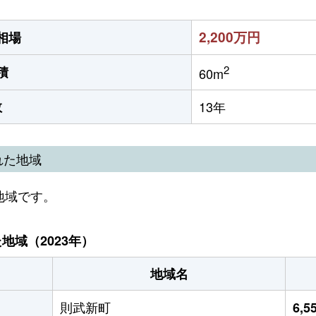
2,200万円
相場
2
積
60m
数
13年
れた地域
地域です。
域（2023年）
地域名
則武新町
6,