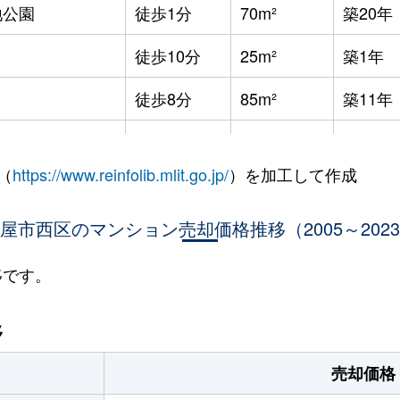
地公園
徒歩1分
70m²
築20年
徒歩10分
25m²
築1年
徒歩8分
85m²
築11年
徒歩9分
25m²
築6年
（
https://www.reinfolib.mlit.go.jp/
）を加工して作成
徒歩10分
75m²
築27年
屋市西区のマンション売却価格推移（2005～202
徒歩9分
25m²
築6年
徒歩10分
70m²
築27年
移です。
徒歩10分
90m²
築27年
移
徒歩6分
30m²
築11年
売却価格
徒歩6分
30m²
築11年