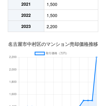
野田町
2,800万円
八田(名古屋市営)
徒
2021
1,500
則武
600万円
太閤通
徒
2022
1,500
則武
550万円
太閤通
徒
2023
2,200
則武
1,300万円
名古屋
徒
則武本通
3,400万円
亀島
徒
畑江通
3,600万円
岩塚
徒
畑江通
3,300万円
烏森
徒
二瀬町
600万円
岩塚
徒
二瀬町
500万円
岩塚
徒
松重町
3,900万円
大須観音
徒