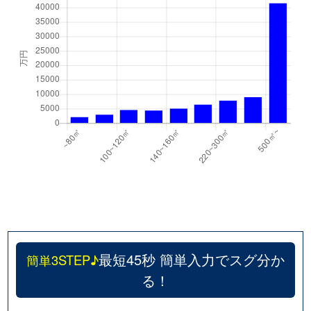
最短45秒 簡単入力でスグ分か
簡単3STEP♪
る！