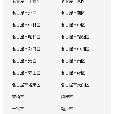
名古屋市千種区
名古屋市東区
松原町
2,300万円
本陣
徒
名古屋市北区
名古屋市西区
松原町
3,400万円
本陣
徒
名古屋市中村区
名古屋市中区
名駅
5,700万円
国際センター(愛知)
徒
名古屋市昭和区
名古屋市瑞穂区
名駅
1,800万円
国際センター(愛知)
徒
名古屋市熱田区
名古屋市中川区
名駅
2,600万円
国際センター(愛知)
徒
名古屋市港区
名古屋市南区
名駅
23,000万円
国際センター(愛知)
徒
名古屋市守山区
名古屋市緑区
名駅南
180万円
大須観音
徒
名古屋市名東区
名古屋市天白区
名駅南
270万円
大須観音
徒
豊橋市
岡崎市
名駅南
3,400万円
国際センター(愛知)
徒
一宮市
瀬戸市