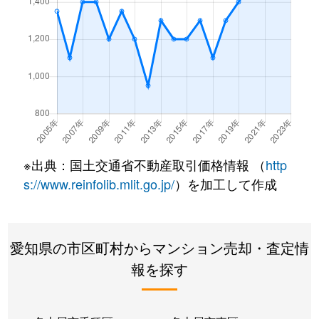
松重町
4,100万円
大須観音
徒
松原町
2,300万円
亀島
徒
松原町
2,400万円
本陣
徒
松原町
2,400万円
本陣
徒
松原町
2,200万円
本陣
徒
※出典：国土交通省不動産取引価格情報 （
http
s://www.reinfolib.mlit.go.jp/
）を加工して作成
松原町
2,400万円
本陣
徒
松原町
3,400万円
本陣
徒
愛知県の市区町村からマンション売却・査定情
松原町
2,400万円
本陣
徒
報を探す
松原町
2,200万円
本陣
徒