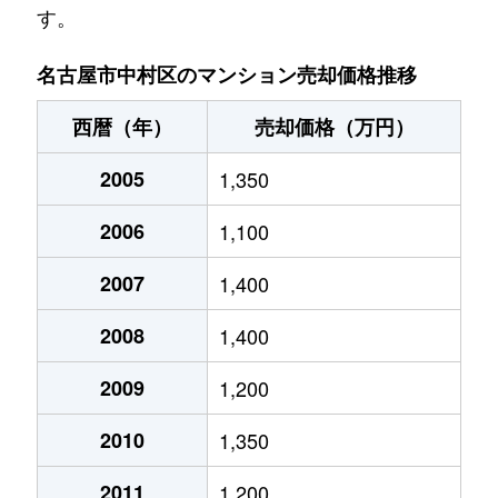
す。
鴨付町
2,200万円
岩塚
徒
名古屋市中村区のマンション売却価格推移
佐古前町
1,700万円
亀島
徒
西暦（年）
売却価格（万円）
宿跡町
2,400万円
中村公園
徒
2005
1,350
宿跡町
800万円
中村公園
徒
2006
1,100
宿跡町
1,500万円
中村公園
徒
2007
1,400
太閤
2,500万円
名古屋
徒
2008
1,400
太閤
1,400万円
名古屋
徒
2009
1,200
太閤通
1,400万円
太閤通
徒
2010
1,350
太閤通
1,400万円
太閤通
徒
2011
1,200