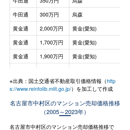
牛田通
350万円
烏森
徒
牛田通
300万円
烏森
徒
黄金通
2,000万円
黄金(愛知)
徒
黄金通
1,700万円
黄金(愛知)
徒
黄金通
1,900万円
黄金(愛知)
徒
大秋町
2,300万円
本陣
徒
※出典：国土交通省不動産取引価格情報（
http
亀島
4,100万円
亀島
徒
s://www.reinfolib.mlit.go.jp/
）を加工して作成
亀島
1,500万円
亀島
徒
名古屋市中村区のマンション売却価格推移
（2005～2023年）
亀島
3,100万円
亀島
徒
亀島
2,700万円
亀島
徒
名古屋市中村区のマンション売却価格推移で