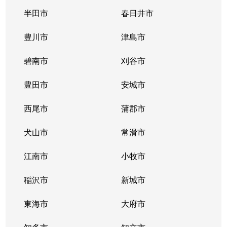
名駅南
1,400万円
名古屋
徒
半田市
春日井市
名駅南
3,000万円
伏見(愛知)
徒
豊川市
津島市
名駅南
1,300万円
伏見(愛知)
徒
碧南市
刈谷市
名駅南
1,500万円
伏見(愛知)
徒
豊田市
安城市
若宮町
2,200万円
太閤通
徒
西尾市
蒲郡市
犬山市
常滑市
江南市
小牧市
稲沢市
新城市
東海市
大府市