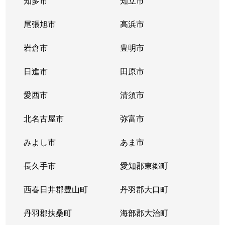
知多市
知立市
尾張旭市
高浜市
岩倉市
豊明市
日進市
田原市
愛西市
清須市
北名古屋市
弥富市
みよし市
あま市
長久手市
愛知郡東郷町
西春日井郡豊山町
丹羽郡大口町
丹羽郡扶桑町
海部郡大治町