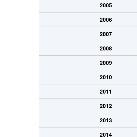
2005
新開町
700万円
堀田(名鉄)
2006
大喜新町
3,600万円
神宮前
2007
竹田町
2,800万円
桜山
2008
田辺通
2,500万円
総合リハ
2009
田辺通
1,000万円
総合リハ
2010
土市町
830万円
妙音通
2011
豊岡通
2,200万円
瑞穂運動
2012
豊岡通
2,300万円
瑞穂運動
2013
中根町
1,300万円
瑞穂運動
2014