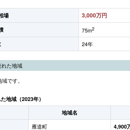
3,000万円
相場
2
積
75m
数
24年
売れた地域
地域です。
地域（2023年）
地域名
雁道町
4,90