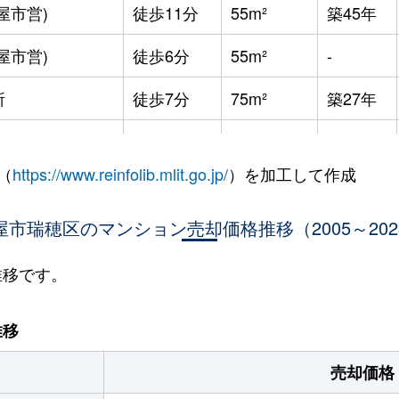
屋市営)
徒歩11分
55m²
築45年
屋市営)
徒歩6分
55m²
-
所
徒歩7分
75m²
築27年
徒歩3分
80m²
築19年
（
https://www.reinfolib.mlit.go.jp/
）を加工して作成
徒歩14分
90m²
築4年
屋市瑞穂区のマンション売却価格推移（2005～202
徒歩12分
85m²
築15年
場東
徒歩10分
80m²
築38年
推移です。
所
徒歩6分
15m²
築35年
推移
徒歩8分
75m²
築45年
売却価格
徒歩8分
55m²
築2年