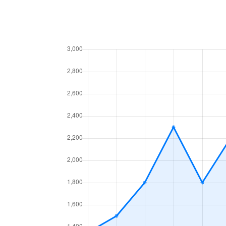
堀田通
2,500万円
堀田(名鉄)
松栄町
4,100万円
いりなか
松園町
1,500万円
新瑞橋
松園町
2,700万円
新瑞橋
松園町
4,600万円
瑞穂運動
瑞穂通
4,800万円
新瑞橋
瑞穂通
4,300万円
桜山
瑞穂通
4,500万円
瑞穂運動
瑞穂通
5,200万円
瑞穂区役
妙音通
2,900万円
新瑞橋