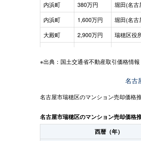
内浜町
380万円
堀田(名古
内浜町
1,600万円
堀田(名古
大殿町
2,900万円
瑞穂区役
川澄町
4,000万円
桜山
※出典：国土交通省不動産取引価格情報
雁道町
4,900万円
桜山
軍水町
4,000万円
新瑞橋
名古
汐路町
2,100万円
瑞穂運動
名古屋市瑞穂区のマンション売却価格
汐路町
350万円
瑞穂区役
名古屋市瑞穂区のマンション売却価格
新開町
1,500万円
堀田(名鉄)
西暦（年）
新開町
3,200万円
堀田(名鉄)