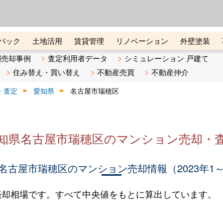
ーズ株式会社（東証グロース上
初めての方へ
ビスです 証券コード：4445
バック
土地活用
賃貸管理
リノベーション
外壁塗装
ライン講座
リビンマガジンBiz
不動産売却ご相談デスク
別売却事例
査定利用者データ
シミュレーション 戸建て
住み替え・買い替え
不動産売買
不動産仲介
・査定
愛知県
名古屋市瑞穂区
知県名古屋市瑞穂区のマンション売却・
名古屋市瑞穂区のマンション売却情報（2023年1～
売却相場です。すべて中央値をもとに算出しています。