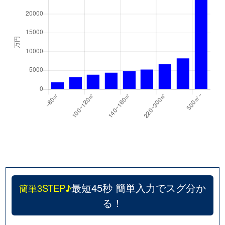
最短45秒 簡単入力でスグ分か
簡単3STEP♪
る！