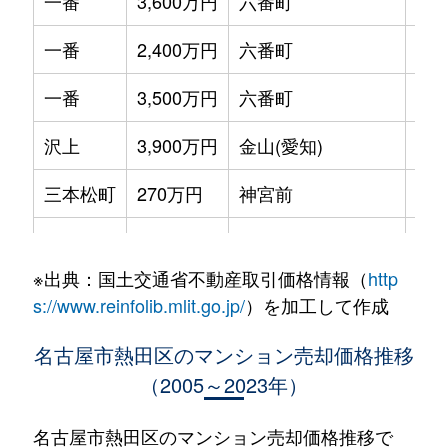
一番
3,600万円
六番町
徒歩
一番
2,400万円
六番町
徒歩
一番
3,500万円
六番町
徒歩
沢上
3,900万円
金山(愛知)
徒歩
三本松町
270万円
神宮前
徒歩
須賀町
320万円
熱田神宮伝馬町
徒歩
※出典：国土交通省不動産取引価格情報（
http
須賀町
300万円
熱田神宮伝馬町
徒歩
s://www.reinfolib.mlit.go.jp/
）を加工して作成
大宝
1,600万円
日比野(名古屋市営)
徒歩
名古屋市熱田区のマンション売却価格推移
（2005～2023年）
大宝
2,600万円
日比野(名古屋市営)
徒歩
玉の井町
1,500万円
西高蔵
徒歩
名古屋市熱田区のマンション売却価格推移で