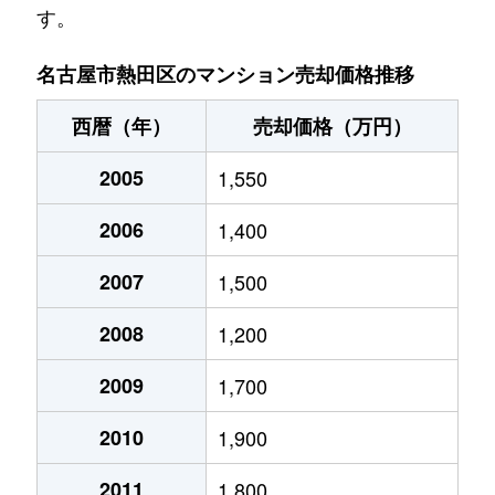
す。
玉の井町
390万円
西高蔵
徒歩
名古屋市熱田区のマンション売却価格推移
伝馬
870万円
熱田神宮伝馬町
徒歩
西暦（年）
売却価格（万円）
伝馬
2,500万円
熱田神宮伝馬町
徒歩
2005
1,550
伝馬
2,500万円
熱田神宮伝馬町
徒歩
2006
1,400
伝馬
1,200万円
熱田神宮伝馬町
徒歩
2007
1,500
波寄町
6,700万円
金山(愛知)
徒歩
2008
1,200
二番
1,400万円
六番町
徒歩
2009
1,700
野立町
1,000万円
日比野(名古屋市営)
徒歩
2010
1,900
旗屋
1,800万円
熱田神宮西
徒歩
2011
1,800