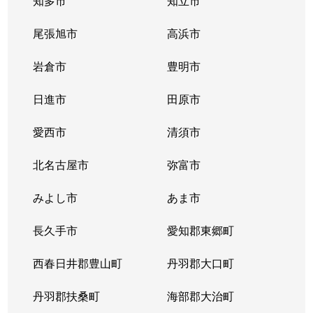
知多市
知立市
尾張旭市
高浜市
岩倉市
豊明市
日進市
田原市
愛西市
清須市
北名古屋市
弥富市
みよし市
あま市
長久手市
愛知郡東郷町
西春日井郡豊山町
丹羽郡大口町
丹羽郡扶桑町
海部郡大治町