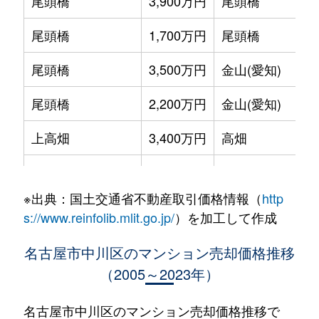
尾頭橋
3,900万円
尾頭橋
尾頭橋
1,700万円
尾頭橋
尾頭橋
3,500万円
金山(愛知)
尾頭橋
2,200万円
金山(愛知)
上高畑
3,400万円
高畑
吉良町
3,200万円
荒子
※出典：国土交通省不動産取引価格情報（
http
小碓通
1,500万円
中島(愛知)
s://www.reinfolib.mlit.go.jp/
）を加工して作成
篠原橋通
2,900万円
荒子
名古屋市中川区のマンション売却価格推移
（2005～2023年）
助光
850万円
伏屋
助光
2,200万円
伏屋
名古屋市中川区のマンション売却価格推移で