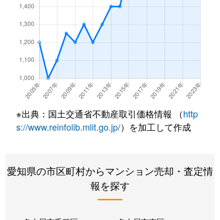
百船町
1,700万円
ささしまライブ
柳島町
1,600万円
尾頭橋
柳瀬町
2,700万円
八田(名古屋市営
好本町
1,300万円
荒子
※出典：国土交通省不動産取引価格情報 （
http
s://www.reinfolib.mlit.go.jp/
）を加工して作成
愛知県の市区町村からマンション売却・査定情
報を探す