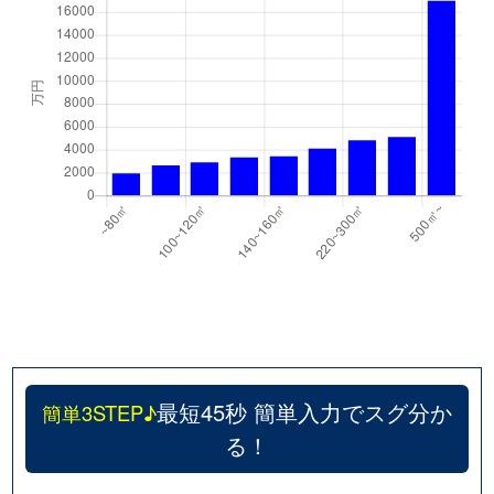
最短45秒 簡単入力でスグ分か
簡単3STEP♪
る！