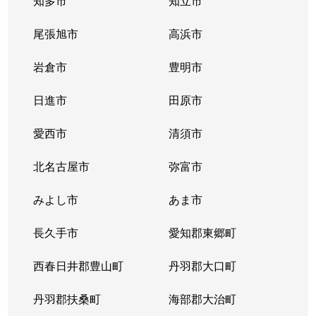
知多市
知立市
尾張旭市
高浜市
岩倉市
豊明市
日進市
田原市
愛西市
清須市
北名古屋市
弥富市
みよし市
あま市
長久手市
愛知郡東郷町
西春日井郡豊山町
丹羽郡大口町
丹羽郡扶桑町
海部郡大治町