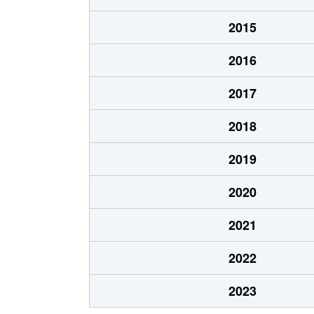
大永寺町
600万円
新守山
2015
苗代
1,500万円
小幡
2016
苗代
2,500万円
小幡
2017
西川原町
1,100万円
新守山
2018
西川原町
1,200万円
新守山
2019
西島町
3,300万円
瓢箪山(愛
2020
西新
3,200万円
瓢箪山(愛
2021
西新
2,100万円
瓢箪山(愛
2022
白山
1,000万円
藤が丘(愛
2023