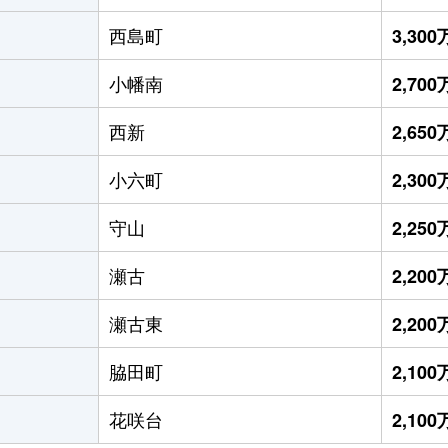
西島町
3,30
小幡南
2,70
西新
2,65
小六町
2,30
守山
2,25
瀬古
2,20
瀬古東
2,20
脇田町
2,10
花咲台
2,10