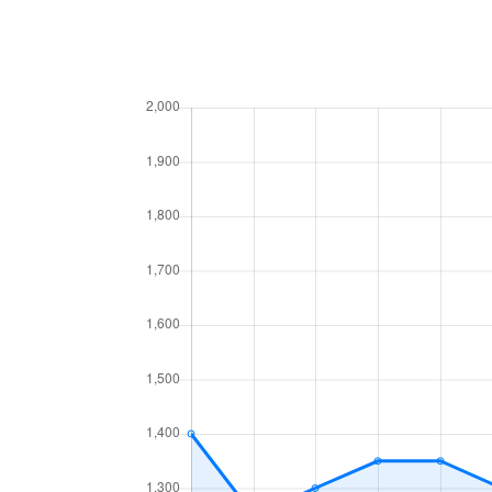
八反
1,800万円
瓢箪山(愛
花咲台
1,800万円
印場
花咲台
2,100万円
印場
花咲台
2,300万円
印場
町北
250万円
守山自衛
町北
1,700万円
守山自衛
松坂町
800万円
小幡
森孝東
2,000万円
藤が丘(愛
森孝東
1,600万円
藤が丘(愛
守山
1,000万円
守山自衛