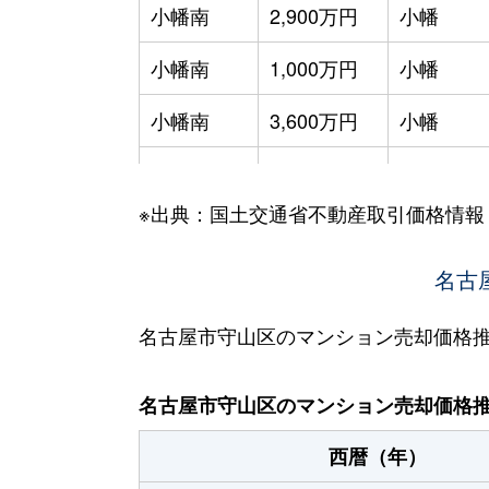
小幡南
2,900万円
小幡
小幡南
1,000万円
小幡
小幡南
3,600万円
小幡
小幡南
2,500万円
小幡
※出典：国土交通省不動産取引価格情報
金屋
1,600万円
新守山
御膳洞
700万円
印場
名古
小六町
2,500万円
瓢箪山(愛
名古屋市守山区のマンション売却価格
小六町
370万円
瓢箪山(愛
名古屋市守山区のマンション売却価格
小六町
2,300万円
瓢箪山(愛
西暦（年）
小六町
2,500万円
瓢箪山(愛