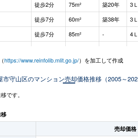
徒歩2分
75m²
築20年
3
徒歩7分
60m²
築38年
3
徒歩7分
85m²
-
4
徒歩1分
85m²
築21年
-
（
https://www.reinfolib.mlit.go.jp/
）を加工して作成
徒歩7分
70m²
築26年
-
屋市守山区のマンション売却価格推移（2005～202
徒歩15分
85m²
築30年
4
知)
徒歩7分
70m²
築18年
3
推移です。
知)
徒歩7分
55m²
築53年
3
推移
知)
徒歩6分
70m²
築17年
3
売却価格
知)
徒歩9分
80m²
築20年
3