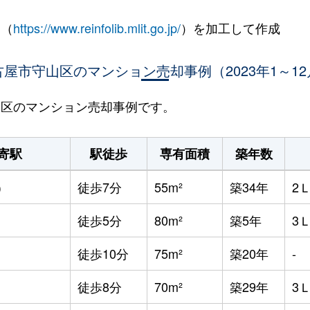
 （
https://www.reinfolib.mlit.go.jp/
）を加工して作成
古屋市守山区のマンション売却事例（2023年1～12
守山区のマンション売却事例です。
寄駅
駅徒歩
専有面積
築年数
)
徒歩7分
55m²
築34年
2
徒歩5分
80m²
築5年
3
徒歩10分
75m²
築20年
-
徒歩8分
70m²
築29年
3