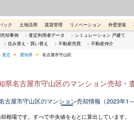
ーズ株式会社（東証グロース上
初めての方へ
ビスです 証券コード：4445
バック
土地活用
賃貸管理
リノベーション
外壁塗装
ライン講座
リビンマガジンBiz
不動産売却ご相談デスク
別売却事例
査定利用者データ
シミュレーション 戸建て
住み替え・買い替え
不動産売買
不動産仲介
・査定
愛知県
名古屋市守山区
知県名古屋市守山区のマンション売却・
名古屋市守山区のマンション売却情報（2023年1～
売却相場です。すべて中央値をもとに算出しています。