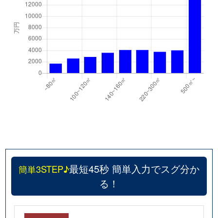
最短45秒 簡単入力でスグ分か
簡単3STEP♪
る！