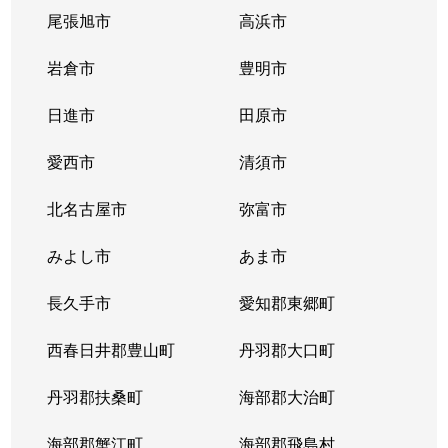
尾張旭市
高浜市
岩倉市
豊明市
日進市
田原市
愛西市
清須市
北名古屋市
弥富市
みよし市
あま市
長久手市
愛知郡東郷町
西春日井郡豊山町
丹羽郡大口町
丹羽郡扶桑町
海部郡大治町
海部郡蟹江町
海部郡飛島村