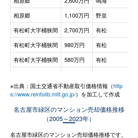
相原郷
2,600万円
鳴海
相原郷
1,100万円
野並
有松町大字桶狭間
2,700万円
有松
有松町大字桶狭間
980万円
有松
有松町大字桶狭間
580万円
有松
有松町大字桶狭間
2,500万円
有松
※出典：国土交通省不動産取引価格情報（
http
有松町大字桶狭間
1,900万円
中京競馬場前
s://www.reinfolib.mlit.go.jp/
）を加工して作成
浦里
1,500万円
鳴海
名古屋市緑区のマンション売却価格推移
（2005～2023年）
浦里
880万円
鳴海
浦里
2,500万円
鳴海
名古屋市緑区のマンション売却価格推移です。