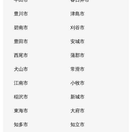
鳴海町
800万円
野並
豊川市
津島市
鳴海町
1,600万円
野並
碧南市
刈谷市
鳴海町
600万円
野並
豊田市
安城市
ほら貝
1,500万円
相生山
西尾市
蒲郡市
松が根台
200万円
野並
犬山市
常滑市
南大高
3,900万円
南大高
江南市
小牧市
元徳重
4,300万円
徳重
稲沢市
新城市
桃山
300万円
神沢
東海市
大府市
桃山
800万円
神沢
知多市
知立市