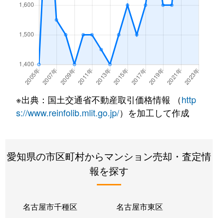
徳重
1,800万円
徳重
鳴丘
1,900万円
神沢
鳴丘
1,500万円
神沢
鳴丘
1,500万円
神沢
※出典：国土交通省不動産取引価格情報 （
http
鳴丘
1,400万円
神沢
s://www.reinfolib.mlit.go.jp/
）を加工して作成
鳴海町
3,600万円
有松
愛知県の市区町村からマンション売却・査定情
鳴海町
2,500万円
有松
報を探す
鳴海町
3,100万円
左京山
鳴海町
560万円
鳴海
名古屋市千種区
名古屋市東区