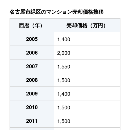
浦里
3,700万円
鳴海
名古屋市緑区のマンション売却価格推移
大高町
2,400万円
大高
西暦（年）
売却価格（万円）
大高町
2,600万円
大高
2005
1,400
大高町
1,900万円
大高
2006
2,000
大高町
1,700万円
大高
2007
1,550
大高町
1,200万円
名和(愛知)
2008
1,500
大高町
1,000万円
名和(愛知)
2009
1,400
2010
1,500
桶狭間神明
2,800万円
有松
2011
1,500
亀が洞
4,800万円
徳重