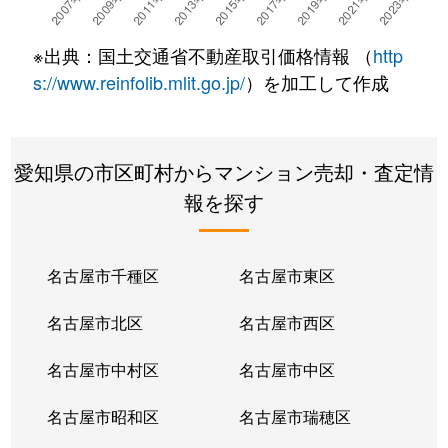
南明大寺町
1,300万円
東岡崎
徒歩14分
80
※出典：国土交通省不動産取引価格情報 （
http
明大寺町
2,200万円
岡崎
徒歩45分
70
s://www.reinfolib.mlit.go.jp/
）を加工して作成
明大寺町
2,900万円
東岡崎
徒歩11分
80
愛知県の市区町村からマンション売却・査定情
明大寺町
1,800万円
東岡崎
徒歩9分
90
報を探す
明大寺町
1,600万円
東岡崎
徒歩10分
80
明大寺町
1,100万円
東岡崎
徒歩10分
80
名古屋市千種区
名古屋市東区
明大寺町
1,300万円
東岡崎
徒歩11分
80
名古屋市北区
名古屋市西区
明大寺町
2,200万円
東岡崎
徒歩11分
70
名古屋市中村区
名古屋市中区
明大寺本町
3,000万円
東岡崎
徒歩8分
70
名古屋市昭和区
名古屋市瑞穂区