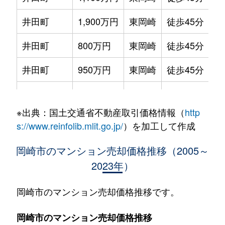
井田町
1,900万円
東岡崎
徒歩45分
75
井田町
800万円
東岡崎
徒歩45分
70
井田町
950万円
東岡崎
徒歩45分
65
井田西町
2,900万円
東岡崎
徒歩45分
65
※出典：国土交通省不動産取引価格情報（
http
稲熊町
2,200万円
東岡崎
徒歩28分
75
s://www.reinfolib.mlit.go.jp/
）を加工して作成
稲熊町
800万円
東岡崎
徒歩45分
90
岡崎市のマンション売却価格推移（2005～
2023年）
稲熊町
420万円
東岡崎
徒歩45分
70
上地
2,300万円
岡崎
徒歩45分
80
岡崎市のマンション売却価格推移です。
上地
1,600万円
岡崎
徒歩45分
70
岡崎市のマンション売却価格推移