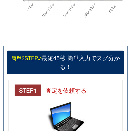
最短45秒 簡単入力でスグ分か
簡単3STEP♪
る！
STEP1
査定を依頼する