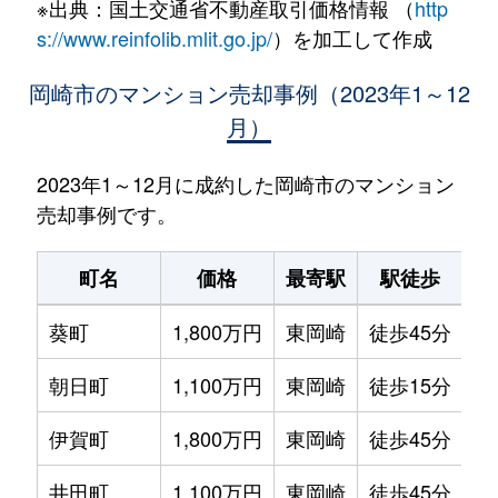
※出典：国土交通省不動産取引価格情報 （
http
s://www.reinfolib.mlit.go.jp/
）を加工して作成
岡崎市のマンション売却事例（2023年1～12
月）
2023年1～12月に成約した岡崎市のマンション
売却事例です。
町名
価格
最寄駅
駅徒歩
専
葵町
1,800万円
東岡崎
徒歩45分
70
朝日町
1,100万円
東岡崎
徒歩15分
75
伊賀町
1,800万円
東岡崎
徒歩45分
85
井田町
1,100万円
東岡崎
徒歩45分
80