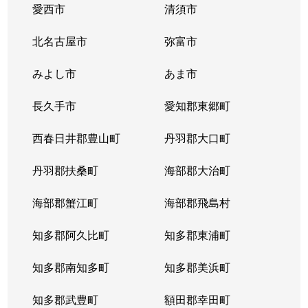
愛西市
清須市
北名古屋市
弥富市
みよし市
あま市
長久手市
愛知郡東郷町
西春日井郡豊山町
丹羽郡大口町
丹羽郡扶桑町
海部郡大治町
海部郡蟹江町
海部郡飛島村
知多郡阿久比町
知多郡東浦町
知多郡南知多町
知多郡美浜町
知多郡武豊町
額田郡幸田町