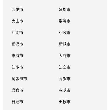
西尾市
蒲郡市
緑
1,200万円
尾張一宮
徒歩
犬山市
常滑市
向山町
2,200万円
尾張一宮
徒歩
江南市
小牧市
大和町馬引
1,400万円
尾張一宮
徒歩
稲沢市
新城市
大和町馬引
120万円
西一宮
徒歩
東海市
大府市
大和町馬引
380万円
西一宮
徒歩
知多市
知立市
大和町馬引
260万円
西一宮
徒歩
尾張旭市
高浜市
大和町馬引
1,500万円
名鉄一宮
徒歩
岩倉市
豊明市
両郷町
2,600万円
尾張一宮
徒歩
日進市
田原市
若竹
1,900万円
妙興寺
徒歩