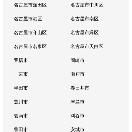
東島町
1,100万円
尾張一宮
徒歩
名古屋市熱田区
名古屋市中川区
平和
3,000万円
尾張一宮
徒歩
名古屋市港区
名古屋市南区
本町
2,900万円
尾張一宮
徒歩
名古屋市守山区
名古屋市緑区
本町
3,000万円
尾張一宮
徒歩
名古屋市名東区
名古屋市天白区
本町
3,200万円
尾張一宮
徒歩
豊橋市
岡崎市
本町
2,500万円
尾張一宮
徒歩
一宮市
瀬戸市
松降
4,400万円
尾張一宮
徒歩
半田市
春日井市
松降通
豊川市
1,900万円
津島市
尾張一宮
徒歩
碧南市
刈谷市
三ツ井
1,700万円
岩倉(愛知)
徒歩
豊田市
安城市
緑
2,700万円
尾張一宮
徒歩