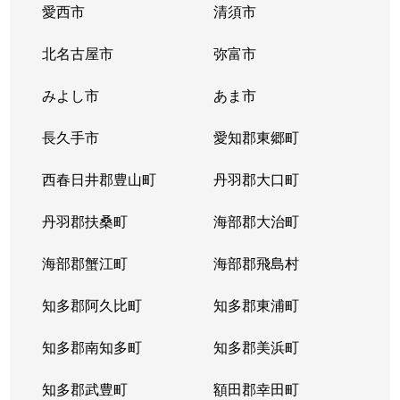
愛西市
清須市
北名古屋市
弥富市
みよし市
あま市
長久手市
愛知郡東郷町
西春日井郡豊山町
丹羽郡大口町
丹羽郡扶桑町
海部郡大治町
海部郡蟹江町
海部郡飛島村
知多郡阿久比町
知多郡東浦町
知多郡南知多町
知多郡美浜町
知多郡武豊町
額田郡幸田町