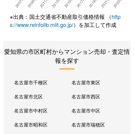
野口
1,200万円
尾張一宮
徒歩
※出典：国土交通省不動産取引価格情報 （
http
萩原町朝宮
850万円
二子
徒歩
s://www.reinfolib.mlit.go.jp/
）を加工して作成
萩原町萩原
840万円
二子
徒歩
愛知県の市区町村からマンション売却・査定情
八幡
980万円
尾張一宮
徒歩
報を探す
八幡
1,500万円
西一宮
徒歩
八幡
1,300万円
西一宮
徒歩
名古屋市千種区
名古屋市東区
花池
1,500万円
妙興寺
徒歩
名古屋市北区
名古屋市西区
花池
1,600万円
妙興寺
徒歩
名古屋市中村区
名古屋市中区
花池
500万円
妙興寺
徒歩
名古屋市昭和区
名古屋市瑞穂区