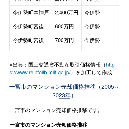
今伊勢町本神戸
2,400万円
今伊勢
徒歩
今伊勢町宮後
600万円
今伊勢
徒歩
今伊勢町宮後
700万円
今伊勢
徒歩
今伊勢町宮後
1,600万円
今伊勢
徒歩
※出典：国土交通省不動産取引価格情報（
http
印田通
1,900万円
尾張一宮
徒歩
s://www.reinfolib.mlit.go.jp/
）を加工して作成
大宮
1,000万円
今伊勢
徒歩
一宮市のマンション売却価格推移（2005～
2023年）
奥町
400万円
奥町
徒歩
奥町
850万円
奥町
徒歩
一宮市のマンション売却価格推移です。
観音寺
1,800万円
観音寺(愛知)
徒歩
一宮市のマンション売却価格推移