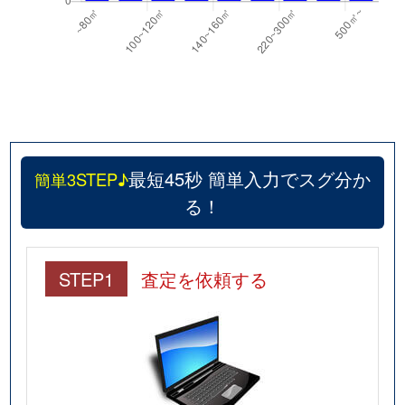
最短45秒 簡単入力でスグ分か
簡単3STEP♪
る！
STEP1
査定を依頼する