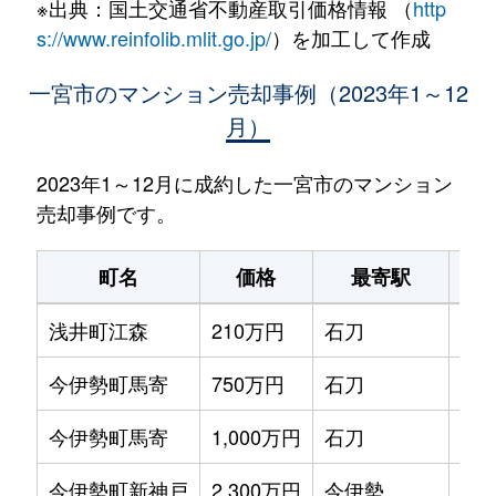
※出典：国土交通省不動産取引価格情報 （
http
s://www.reinfolib.mlit.go.jp/
）を加工して作成
一宮市のマンション売却事例（2023年1～12
月）
2023年1～12月に成約した一宮市のマンション
売却事例です。
町名
価格
最寄駅
駅
浅井町江森
210万円
石刀
徒歩
今伊勢町馬寄
750万円
石刀
徒歩
今伊勢町馬寄
1,000万円
石刀
徒歩
今伊勢町新神戸
2,300万円
今伊勢
徒歩