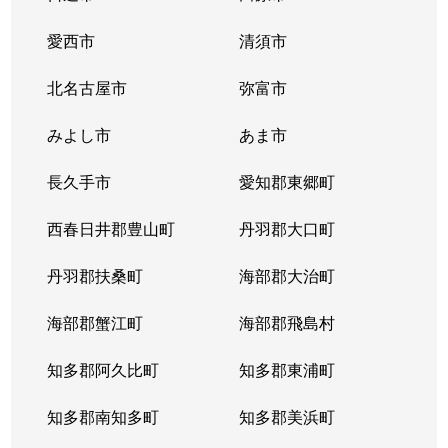
愛西市
清須市
北名古屋市
弥富市
みよし市
あま市
長久手市
愛知郡東郷町
西春日井郡豊山町
丹羽郡大口町
丹羽郡扶桑町
海部郡大治町
海部郡蟹江町
海部郡飛島村
知多郡阿久比町
知多郡東浦町
知多郡南知多町
知多郡美浜町