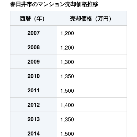
上条町
2,500万円
春日井(ＪＲ)
徒歩5分
春日井市のマンション売却価格推移
白山町
2,000万円
高蔵寺
徒歩19分
西暦（年）
売却価格（万円）
白山町
2,500万円
高蔵寺
徒歩10分
2007
1,200
白山町
2,600万円
高蔵寺
徒歩12分
2008
1,200
白山町
1,600万円
高蔵寺
徒歩25分
2009
1,300
白山町
1,900万円
神領
徒歩19分
2010
1,350
関田町
2,300万円
春日井(ＪＲ)
徒歩9分
2011
1,500
2012
1,400
高座台
2,100万円
高蔵寺
徒歩6分
2013
1,350
高森台
2,000万円
高蔵寺
徒歩45分
2014
1,500
中央台
300万円
高蔵寺
徒歩45分