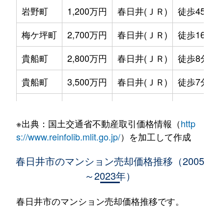
岩野町
1,200万円
春日井(ＪＲ)
徒歩45分
梅ケ坪町
2,700万円
春日井(ＪＲ)
徒歩16分
貴船町
2,800万円
春日井(ＪＲ)
徒歩8分
貴船町
3,500万円
春日井(ＪＲ)
徒歩7分
高蔵寺町
2,100万円
高蔵寺
徒歩2分
※出典：国土交通省不動産取引価格情報（
http
高蔵寺町
3,000万円
高蔵寺
徒歩2分
s://www.reinfolib.mlit.go.jp/
）を加工して作成
高蔵寺町
3,500万円
高蔵寺
徒歩5分
春日井市のマンション売却価格推移（2005
～2023年）
高蔵寺町
4,200万円
高蔵寺
徒歩6分
篠木町
1,200万円
春日井(ＪＲ)
徒歩26分
春日井市のマンション売却価格推移です。