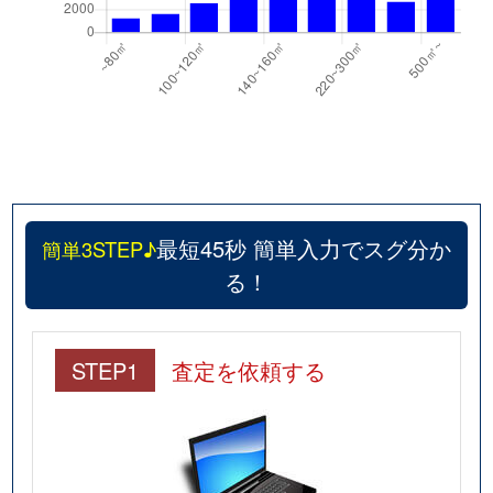
最短45秒 簡単入力でスグ分か
簡単3STEP♪
る！
STEP1
査定を依頼する