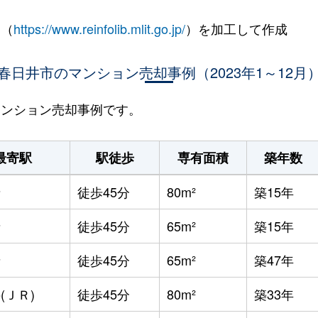
 （
https://www.reinfolib.mlit.go.jp/
）を加工して作成
春日井市のマンション売却事例（2023年1～12月
のマンション売却事例です。
最寄駅
駅徒歩
専有面積
築年数
寺
徒歩45分
80m²
築15年
寺
徒歩45分
65m²
築15年
寺
徒歩45分
65m²
築47年
(ＪＲ)
徒歩45分
80m²
築33年