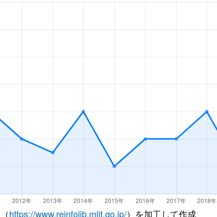
寺
徒歩45分
45m²
築55年
(名鉄)
徒歩15分
70m²
築28年
(ＪＲ)
徒歩23分
70m²
築29年
(名鉄)
徒歩15分
70m²
築30年
(ＪＲ)
徒歩3分
80m²
築34年
(ＪＲ)
徒歩4分
100m²
築16年
 （
https://www.reinfolib.mlit.go.jp/
）を加工して作成