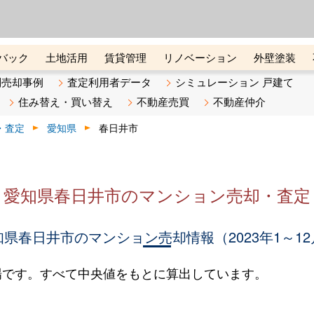
ーズ株式会社（東証グロース上
初めての方へ
ビスです 証券コード：4445
バック
土地活用
賃貸管理
リノベーション
外壁塗装
ライン講座
リビンマガジンBiz
不動産売却ご相談デスク
別売却事例
査定利用者データ
シミュレーション 戸建て
住み替え・買い替え
不動産売買
不動産仲介
・査定
愛知県
春日井市
愛知県春日井市のマンション売却・査定
知県春日井市のマンション売却情報（2023年1～12
場です。すべて中央値をもとに算出しています。