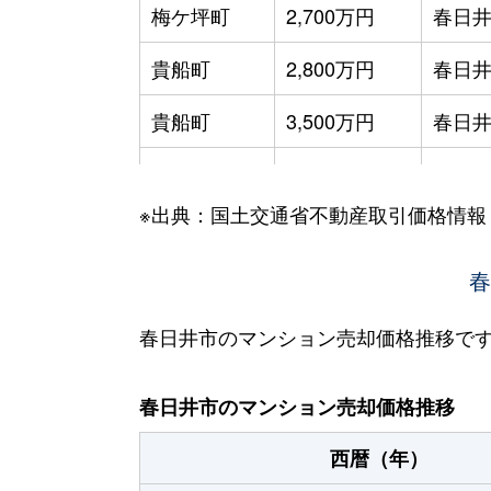
梅ケ坪町
2,700万円
春日井
貴船町
2,800万円
春日井
貴船町
3,500万円
春日井
高蔵寺町
2,100万円
高蔵
※出典：国土交通省不動産取引価格情報
高蔵寺町
3,000万円
高蔵
高蔵寺町
3,500万円
高蔵
春
高蔵寺町
4,200万円
高蔵
春日井市のマンション売却価格推移で
篠木町
1,200万円
春日井
春日井市のマンション売却価格推移
上条町
2,500万円
春日井
西暦（年）
白山町
2,000万円
高蔵