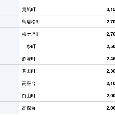
貴船町
3,
鳥居松町
2,
梅ケ坪町
2,
上条町
2,
割塚町
2,
関田町
2,
高座台
2,
白山町
2,
高森台
2,