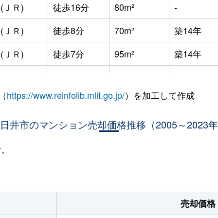
(ＪＲ)
徒歩16分
80m²
-
(ＪＲ)
徒歩8分
70m²
築14年
(ＪＲ)
徒歩7分
95m²
築14年
寺
徒歩2分
75m²
築15年
（
https://www.reinfolib.mlit.go.jp/
）を加工して作成
寺
徒歩2分
95m²
築15年
寺
日井市のマンション売却価格推移（2005～2023
徒歩5分
80m²
築6年
寺
徒歩6分
85m²
築6年
す。
(ＪＲ)
徒歩26分
70m²
築24年
(ＪＲ)
徒歩5分
90m²
築18年
売却価格
寺
徒歩19分
85m²
築21年