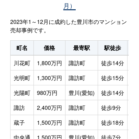
月）
2023年1～12月に成約した豊川市のマンション
売却事例です。
町名
価格
最寄駅
駅徒歩
専
川花町
1,800万円
諏訪町
徒歩14分
90
光明町
1,300万円
諏訪町
徒歩15分
80
光陽町
980万円
豊川(愛知)
徒歩14分
80
諏訪
2,400万円
諏訪町
徒歩9分
90
蔵子
1,500万円
諏訪町
徒歩18分
70
中央通
1,500万円
豊川(愛知)
徒歩7分
60