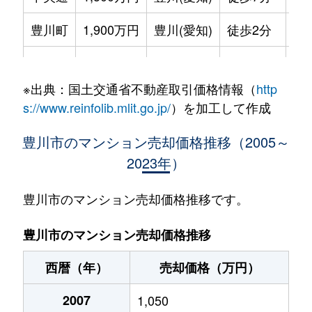
豊川町
1,900万円
豊川(愛知)
徒歩2分
80
西豊町
1,000万円
豊川(愛知)
徒歩14分
60
※出典：国土交通省不動産取引価格情報（
http
西豊町
1,100万円
豊川(愛知)
徒歩13分
60
s://www.reinfolib.mlit.go.jp/
）を加工して作成
豊川市のマンション売却価格推移（2005～
2023年）
豊川市のマンション売却価格推移です。
豊川市のマンション売却価格推移
西暦（年）
売却価格（万円）
2007
1,050