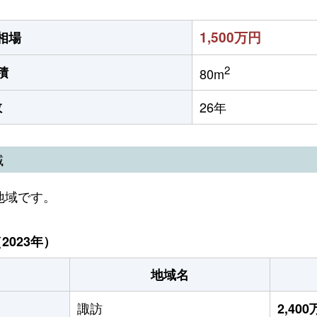
1,500万円
相場
2
積
80m
数
26年
域
地域です。
023年）
地域名
諏訪
2,40