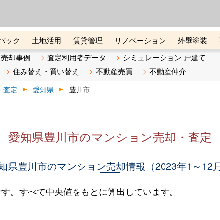
ーズ株式会社（東証グロース上
初めての方へ
ビスです 証券コード：4445
バック
土地活用
賃貸管理
リノベーション
外壁塗装
ライン講座
リビンマガジンBiz
不動産売却ご相談デスク
別売却事例
査定利用者データ
シミュレーション 戸建て
住み替え・買い替え
不動産売買
不動産仲介
・査定
愛知県
豊川市
愛知県豊川市のマンション売却・査定
知県豊川市のマンション売却情報（2023年1～12
です。すべて中央値をもとに算出しています。