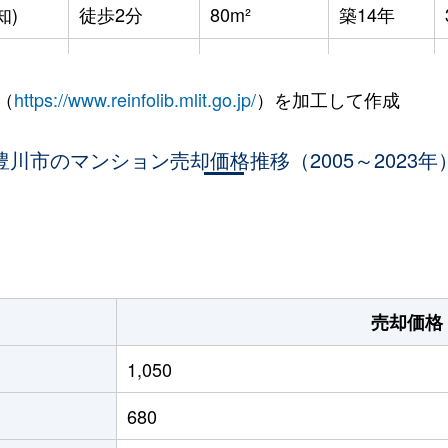
知)
徒歩2分
80m²
築14年
知)
徒歩14分
60m²
築31年
（
https://www.reinfolib.mlit.go.jp/
）を加工して作成
知)
徒歩13分
60m²
築31年
豊川市のマンション売却価格推移（2005～2023年
。
売却価格
1,050
680