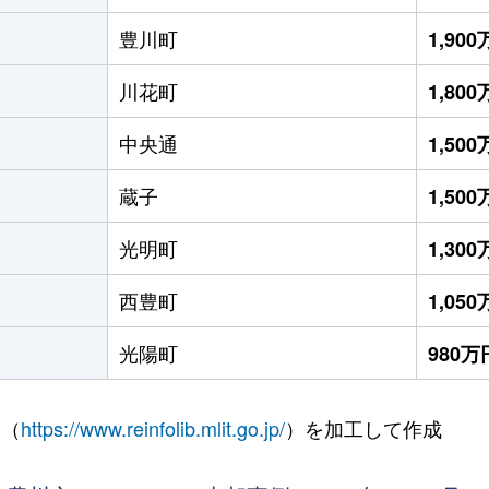
豊川町
1,90
川花町
1,80
中央通
1,50
蔵子
1,50
光明町
1,30
西豊町
1,05
光陽町
980万
 （
https://www.reinfolib.mlit.go.jp/
）を加工して作成