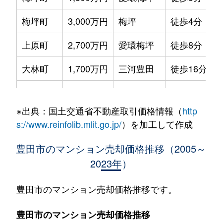
梅坪町
3,000万円
梅坪
徒歩4分
上原町
2,700万円
愛環梅坪
徒歩8分
大林町
1,700万円
三河豊田
徒歩16分
柿本町
1,100万円
土橋(愛知)
徒歩29分
※出典：国土交通省不動産取引価格情報（
http
柿本町
1,700万円
土橋(愛知)
徒歩45分
s://www.reinfolib.mlit.go.jp/
）を加工して作成
柿本町
1,600万円
土橋(愛知)
徒歩25分
豊田市のマンション売却価格推移（2005～
2023年）
柿本町
1,700万円
土橋(愛知)
徒歩23分
柿本町
2,100万円
土橋(愛知)
徒歩45分
豊田市のマンション売却価格推移です。
神田町
800万円
豊田市
徒歩8分
豊田市のマンション売却価格推移