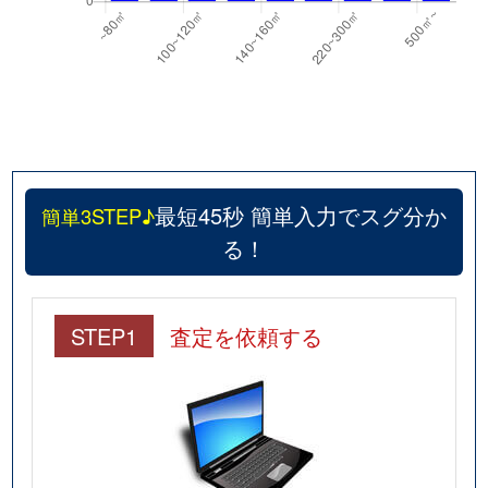
最短45秒 簡単入力でスグ分か
簡単3STEP♪
る！
STEP1
査定を依頼する