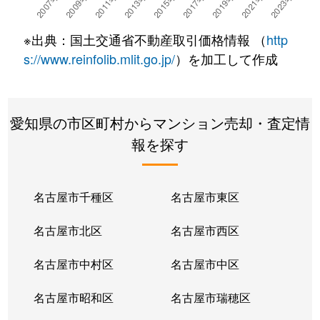
深田町
1,600万円
土橋(愛知)
徒歩19分
※出典：国土交通省不動産取引価格情報 （
http
深田町
780万円
土橋(愛知)
徒歩19分
s://www.reinfolib.mlit.go.jp/
）を加工して作成
深田町
480万円
土橋(愛知)
徒歩16分
愛知県の市区町村からマンション売却・査定情
平和町
680万円
三河豊田
徒歩45分
報を探す
豊栄町
1,800万円
三河豊田
徒歩16分
保見ケ丘
140万円
保見
徒歩18分
名古屋市千種区
名古屋市東区
保見ケ丘
400万円
保見
徒歩18分
名古屋市北区
名古屋市西区
本地町
2,600万円
土橋(愛知)
徒歩45分
名古屋市中村区
名古屋市中区
前山町
1,200万円
三河豊田
徒歩25分
名古屋市昭和区
名古屋市瑞穂区