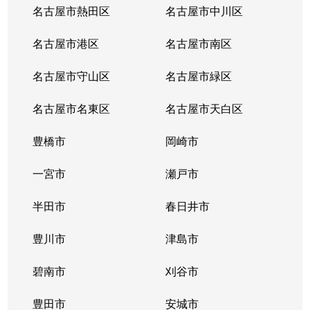
前山町
1,000万円
三河豊田
徒歩25分
名古屋市熱田区
名古屋市中川区
前山町
980万円
三河豊田
徒歩25分
名古屋市港区
名古屋市南区
丸山町
2,400万円
三河豊田
徒歩16分
名古屋市守山区
名古屋市緑区
美里
730万円
豊田市
徒歩45分
名古屋市名東区
名古屋市天白区
御幸本町
1,200万円
三河豊田
徒歩5分
豊橋市
岡崎市
御幸本町
2,500万円
三河豊田
徒歩8分
一宮市
瀬戸市
山之手
2,900万円
三河豊田
徒歩7分
半田市
春日井市
山之手
豊川市
3,000万円
三河豊田
津島市
徒歩5分
碧南市
刈谷市
豊田市
安城市