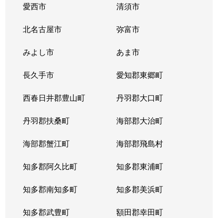
愛西市
清須市
北名古屋市
弥富市
みよし市
あま市
長久手市
愛知郡東郷町
西春日井郡豊山町
丹羽郡大口町
丹羽郡扶桑町
海部郡大治町
海部郡蟹江町
海部郡飛島村
知多郡阿久比町
知多郡東浦町
知多郡南知多町
知多郡美浜町
知多郡武豊町
額田郡幸田町