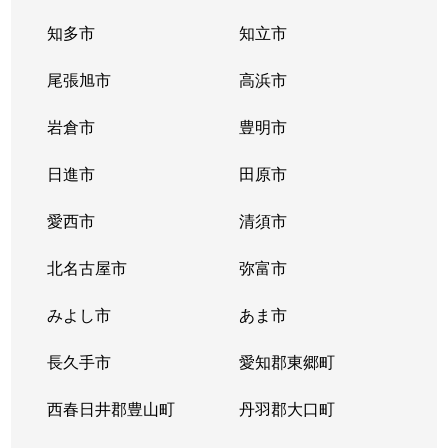
知多市
知立市
尾張旭市
高浜市
岩倉市
豊明市
日進市
田原市
愛西市
清須市
北名古屋市
弥富市
みよし市
あま市
長久手市
愛知郡東郷町
西春日井郡豊山町
丹羽郡大口町