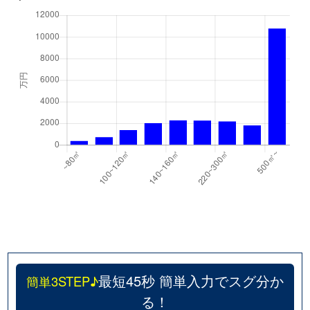
最短45秒 簡単入力でスグ分か
簡単3STEP♪
る！