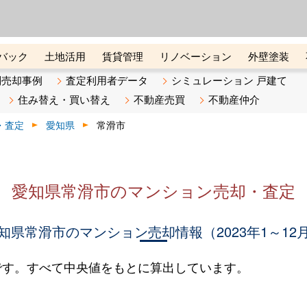
ーズ株式会社（東証グロース上
初めての方へ
ビスです 証券コード：4445
バック
土地活用
賃貸管理
リノベーション
外壁塗装
ライン講座
リビンマガジンBiz
不動産売却ご相談デスク
別売却事例
査定利用者データ
シミュレーション 戸建て
住み替え・買い替え
不動産売買
不動産仲介
・査定
愛知県
常滑市
愛知県常滑市のマンション売却・査定
知県常滑市のマンション売却情報（2023年1～12
です。すべて中央値をもとに算出しています。