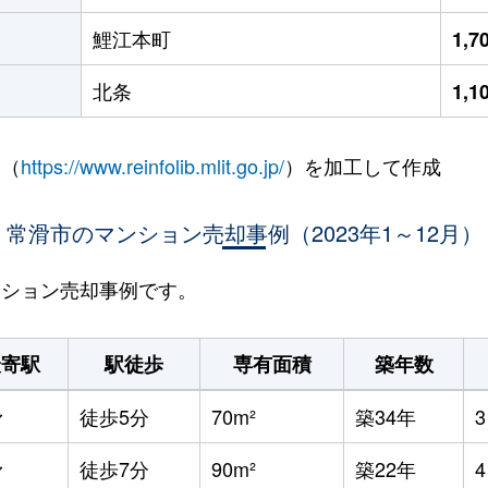
鯉江本町
1,
北条
1,
 （
https://www.reinfolib.mlit.go.jp/
）を加工して作成
常滑市のマンション売却事例（2023年1～12月）
マンション売却事例です。
最寄駅
駅徒歩
専有面積
築年数
滑
徒歩5分
70m²
築34年
滑
徒歩7分
90m²
築22年