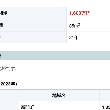
1,600万円
相場
2
積
85m
数
21年
域
地域です。
023年）
地域名
新開町
1,