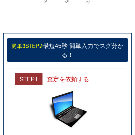
最短45秒 簡単入力でスグ分か
簡単3STEP♪
る！
STEP1
査定を依頼する