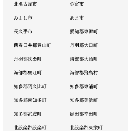
北名古屋市
弥富市
みよし市
あま市
長久手市
愛知郡東郷町
西春日井郡豊山町
丹羽郡大口町
丹羽郡扶桑町
海部郡大治町
海部郡蟹江町
海部郡飛島村
知多郡阿久比町
知多郡東浦町
知多郡南知多町
知多郡美浜町
知多郡武豊町
額田郡幸田町
北設楽郡設楽町
北設楽郡東栄町