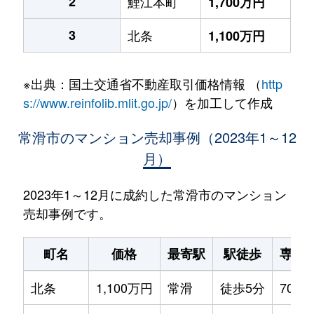
2
鯉江本町
1,700万円
3
北条
1,100万円
※出典：国土交通省不動産取引価格情報 （
http
s://www.reinfolib.mlit.go.jp/
）を加工して作成
常滑市のマンション売却事例（2023年1～12
月）
2023年1～12月に成約した常滑市のマンション
売却事例です。
町名
価格
最寄駅
駅徒歩
専有
北条
1,100万円
常滑
徒歩5分
70m²