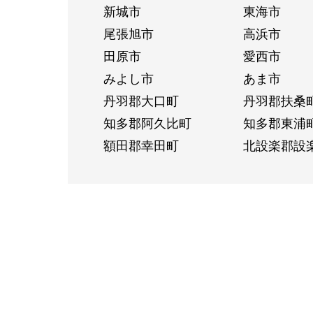
新城市
東海市
尾張旭市
高浜市
田原市
愛西市
みよし市
あま市
丹羽郡大口町
丹羽郡扶桑
知多郡阿久比町
知多郡東浦
額田郡幸田町
北設楽郡設