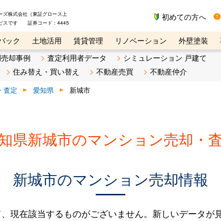
ーズ株式会社（東証グロース上
初めての方へ
ビスです 証券コード：4445
バック
土地活用
賃貸管理
リノベーション
外壁塗装
ライン講座
リビンマガジンBiz
不動産売却ご相談デスク
別売却事例
査定利用者データ
シミュレーション 戸建て
住み替え・買い替え
不動産売買
不動産仲介
・査定
愛知県
新城市
知県新城市のマンション売却・
新城市のマンション売却情報
て、現在該当するものがございません。新しいデータが