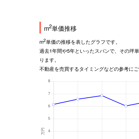
2
m
単価推移
2
m
単価の推移を表したグラフです。
過去1年間や5年といったスパンで、その坪
ります。
不動産を売買するタイミングなどの参考にご