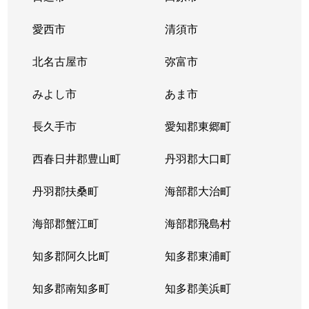
愛西市
清須市
北名古屋市
弥富市
みよし市
あま市
長久手市
愛知郡東郷町
西春日井郡豊山町
丹羽郡大口町
丹羽郡扶桑町
海部郡大治町
海部郡蟹江町
海部郡飛島村
知多郡阿久比町
知多郡東浦町
知多郡南知多町
知多郡美浜町