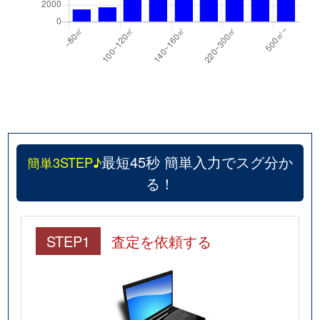
最短45秒 簡単入力でスグ分か
簡単3STEP♪
る！
STEP1
査定を依頼する