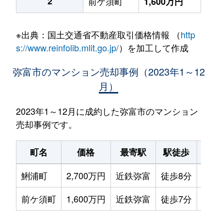
2
前ケ須町
1,600万円
※出典：国土交通省不動産取引価格情報 （
http
s://www.reinfolib.mlit.go.jp/
）を加工して作成
弥富市のマンション売却事例（2023年1～12
月）
2023年1～12月に成約した弥富市のマンション
売却事例です。
町名
価格
最寄駅
駅徒歩
専
鯏浦町
2,700万円
近鉄弥富
徒歩8分
100
前ケ須町
1,600万円
近鉄弥富
徒歩7分
75m