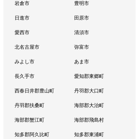
岩倉市
豊明市
日進市
田原市
愛西市
清須市
北名古屋市
弥富市
みよし市
あま市
長久手市
愛知郡東郷町
西春日井郡豊山町
丹羽郡大口町
丹羽郡扶桑町
海部郡大治町
海部郡蟹江町
海部郡飛島村
知多郡阿久比町
知多郡東浦町