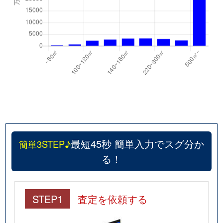
最短45秒 簡単入力でスグ分か
簡単3STEP♪
る！
STEP1
査定を依頼する