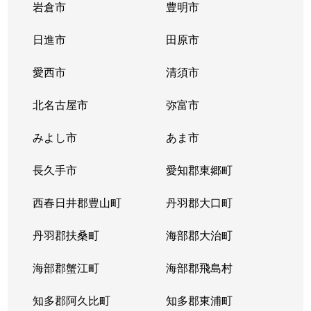
岩倉市
豊明市
日進市
田原市
愛西市
清須市
北名古屋市
弥富市
みよし市
あま市
長久手市
愛知郡東郷町
西春日井郡豊山町
丹羽郡大口町
丹羽郡扶桑町
海部郡大治町
海部郡蟹江町
海部郡飛島村
知多郡阿久比町
知多郡東浦町