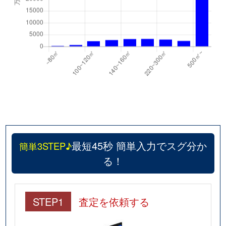
最短45秒 簡単入力でスグ分か
簡単3STEP♪
る！
STEP1
査定を依頼する