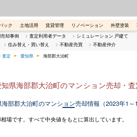
ーズ株式会社（東証グロース上
初めての方へ
ビスです 証券コード：4445
バック
土地活用
賃貸管理
リノベーション
外壁塗装
ライン講座
リビンマガジンBiz
不動産売却ご相談デスク
別売却事例
査定利用者データ
シミュレーション 戸建て
住み替え・買い替え
不動産売買
不動産仲介
・査定
愛知県
海部郡大治町
愛知県海部郡大治町のマンション売却・査
海部郡大治町のマンション売却情報（2023年1～
却相場です。すべて中央値をもとに算出しています。