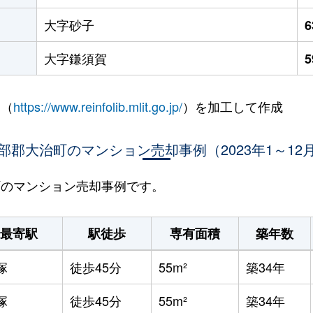
大字砂子
大字鎌須賀
 （
https://www.reinfolib.mlit.go.jp/
）を加工して作成
部郡大治町のマンション売却事例（2023年1～12
治町のマンション売却事例です。
最寄駅
駅徒歩
専有面積
築年数
塚
徒歩45分
55m²
築34年
塚
徒歩45分
55m²
築34年