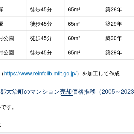
塚
徒歩45分
65m²
築26年
塚
徒歩45分
65m²
築29年
村公園
徒歩45分
60m²
築30年
村公園
徒歩45分
65m²
築29年
（
https://www.reinfolib.mlit.go.jp/
）を加工して作成
郡大治町のマンション売却価格推移（2005～202
移です。
移