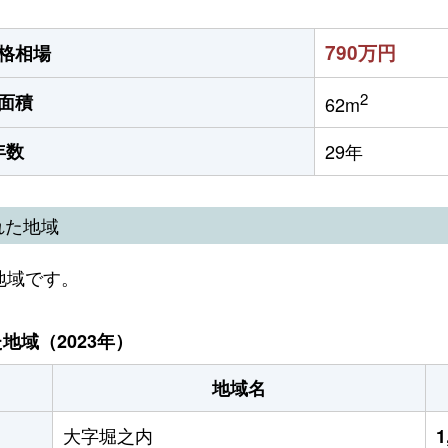
790万円
格相場
2
面積
62m
年数
29年
れた地域
地域です。
域（2023年）
地域名
大字堀之内
1