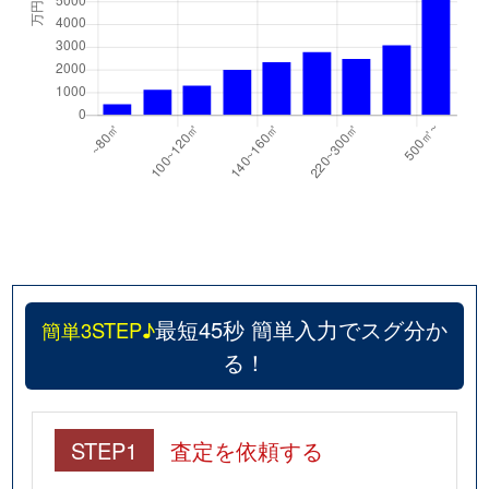
最短45秒 簡単入力でスグ分か
簡単3STEP♪
る！
STEP1
査定を依頼する