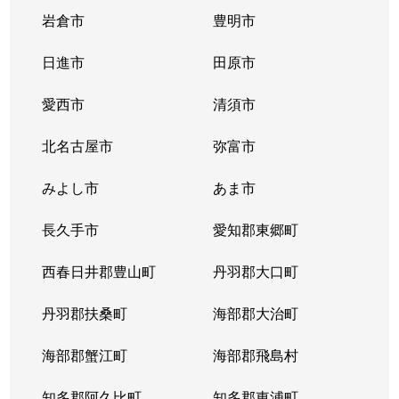
岩倉市
豊明市
日進市
田原市
愛西市
清須市
北名古屋市
弥富市
みよし市
あま市
長久手市
愛知郡東郷町
西春日井郡豊山町
丹羽郡大口町
丹羽郡扶桑町
海部郡大治町
海部郡蟹江町
海部郡飛島村
知多郡阿久比町
知多郡東浦町