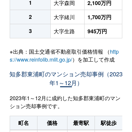
1
大字森岡
2,100万円
2
大字緒川
1,700万円
3
大字生路
945万円
※出典：国土交通省不動産取引価格情報 （
http
s://www.reinfolib.mlit.go.jp/
）を加工して作成
知多郡東浦町のマンション売却事例（2023
年1～12月）
2023年1～12月に成約した知多郡東浦町のマン
ション売却事例です。
町名
価格
最寄駅
駅徒歩
専