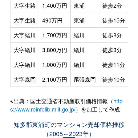
大字生路
1,400万円
東浦
徒歩2分
70
大字生路
490万円
東浦
徒歩15分
80
大字緒川
1,700万円
緒川
徒歩8分
10
大字緒川
3,800万円
緒川
徒歩3分
80
大字緒川
1,000万円
緒川
徒歩11分
80
大字森岡
2,100万円
尾張森岡
徒歩10分
70
※出典：国土交通省不動産取引価格情報（
http
s://www.reinfolib.mlit.go.jp/
）を加工して作成
知多郡東浦町のマンション売却価格推移
（2005～2023年）