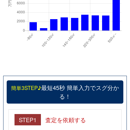
最短45秒 簡単入力でスグ分か
簡単3STEP♪
る！
STEP1
査定を依頼する