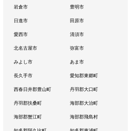
岩倉市
豊明市
日進市
田原市
愛西市
清須市
北名古屋市
弥富市
みよし市
あま市
長久手市
愛知郡東郷町
西春日井郡豊山町
丹羽郡大口町
丹羽郡扶桑町
海部郡大治町
海部郡蟹江町
海部郡飛島村
知多郡阿久比町
知多郡東浦町