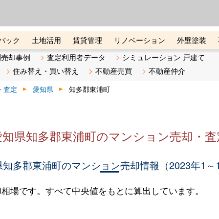
ーズ株式会社（東証グロース上
初めての方へ
ビスです 証券コード：4445
バック
土地活用
賃貸管理
リノベーション
外壁塗装
ライン講座
リビンマガジンBiz
不動産売却ご相談デスク
別売却事例
査定利用者データ
シミュレーション 戸建て
住み替え・買い替え
不動産売買
不動産仲介
・査定
愛知県
知多郡東浦町
愛知県知多郡東浦町のマンション売却・査
知多郡東浦町のマンション売却情報（2023年1～
却相場です。すべて中央値をもとに算出しています。