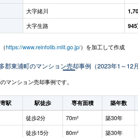
大字緒川
1,
大字生路
94
 （
https://www.reinfolib.mlit.go.jp/
）を加工して作成
多郡東浦町のマンション売却事例（2023年1～12
浦町のマンション売却事例です。
最寄駅
駅徒歩
専有面積
築年数
徒歩2分
70m²
築30年
徒歩15分
80m²
築30年