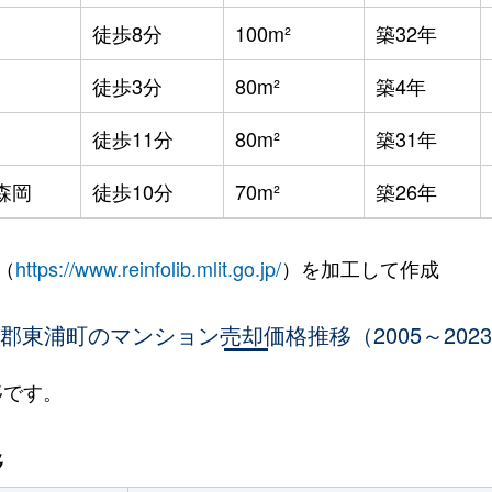
徒歩8分
100m²
築32年
徒歩3分
80m²
築4年
徒歩11分
80m²
築31年
森岡
徒歩10分
70m²
築26年
（
https://www.reinfolib.mlit.go.jp/
）を加工して作成
郡東浦町のマンション売却価格推移（2005～202
移です。
移