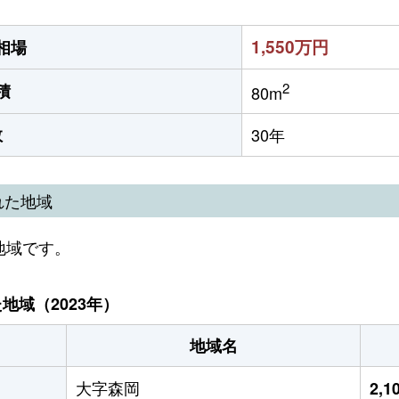
1,550万円
相場
2
積
80m
数
30年
れた地域
地域です。
域（2023年）
地域名
大字森岡
2,