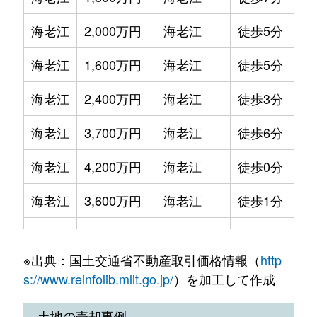
海老江
2,000万円
海老江
徒歩5分
3
海老江
1,600万円
海老江
徒歩5分
2
海老江
2,400万円
海老江
徒歩3分
3
海老江
3,700万円
海老江
徒歩6分
4
海老江
4,200万円
海老江
徒歩0分
6
海老江
3,600万円
海老江
徒歩1分
5
海老江
1,900万円
海老江
徒歩2分
2
※出典：国土交通省不動産取引価格情報（
http
海老江
2,900万円
海老江
徒歩6分
3
s://www.reinfolib.mlit.go.jp/
）を加工して作成
海老江
1,700万円
海老江
徒歩6分
2
土地の売却事例