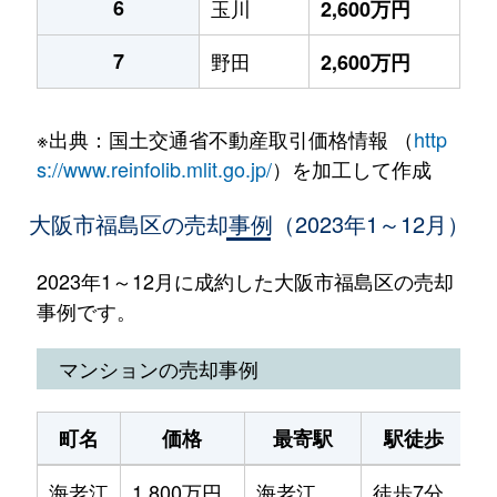
6
玉川
2,600万円
7
野田
2,600万円
※出典：国土交通省不動産取引価格情報 （
http
s://www.reinfolib.mlit.go.jp/
）を加工して作成
大阪市福島区の売却事例（2023年1～12月）
2023年1～12月に成約した大阪市福島区の売却
事例です。
マンションの売却事例
町名
価格
最寄駅
駅徒歩
海老江
1,800万円
海老江
徒歩7分
2