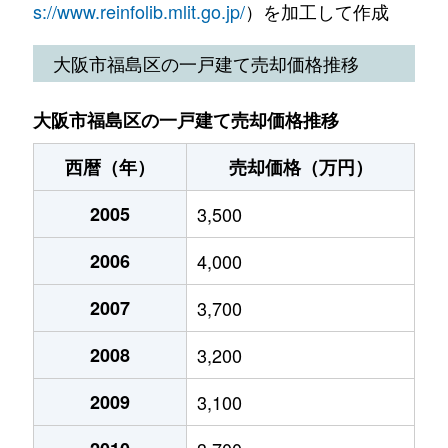
野田
1,600万円
玉川(大阪)
徒歩2分
2
s://www.reinfolib.mlit.go.jp/
）を加工して作成
野田
1,900万円
玉川(大阪)
徒歩2分
2
大阪市福島区の一戸建て売却価格推移
野田
1,600万円
玉川(大阪)
徒歩5分
2
大阪市福島区の一戸建て売却価格推移
野田
4,400万円
西九条
徒歩6分
7
西暦（年）
売却価格（万円）
野田
4,700万円
西九条
徒歩6分
8
2005
3,500
野田
4,100万円
西九条
徒歩6分
7
2006
4,000
野田
2,900万円
西九条
徒歩8分
6
2007
3,700
野田
840万円
野田(ＪＲ)
徒歩1分
1
2008
3,200
野田
4,600万円
野田(ＪＲ)
徒歩9分
7
2009
3,100
福島
1,700万円
新福島
徒歩3分
2