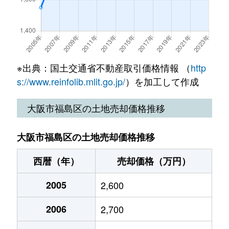
鷺洲
5,300万円
野田阪神
徒歩7分
6
福島
1,200万円
新福島
徒歩4分
3
鷺洲
4,700万円
野田阪神
徒歩10分
6
福島
6,300万円
新福島
徒歩1分
5
鷺洲
4,800万円
野田阪神
徒歩6分
6
※出典：国土交通省不動産取引価格情報 （
http
福島
6,300万円
福島(大阪)
徒歩1分
3
s://www.reinfolib.mlit.go.jp/
）を加工して作成
鷺洲
5,500万円
野田阪神
徒歩7分
8
福島
7,100万円
福島(大阪)
徒歩3分
5
大阪市福島区の土地売却価格推移
鷺洲
5,300万円
野田阪神
徒歩7分
7
福島
4,500万円
福島(大阪)
徒歩5分
8
鷺洲
5,300万円
野田阪神
徒歩8分
8
大阪市福島区の土地売却価格推移
福島
2,000万円
福島(大阪)
徒歩6分
7
鷺洲
西暦（年）
4,500万円
売却価格（万円）
野田阪神
徒歩7分
6
福島
1,400万円
福島(大阪)
徒歩5分
6
2005
2,600
鷺洲
1,900万円
福島(大阪)
徒歩10分
2
吉野
6,500万円
野田(ＪＲ)
徒歩4分
7
2006
2,700
鷺洲
4,100万円
福島(大阪)
徒歩10分
6
吉野
15,000万円
野田(ＪＲ)
徒歩1分
2