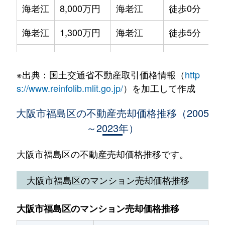
海老江
8,000万円
海老江
徒歩0分
4
海老江
1,700万円
野田阪神
徒歩3分
2
海老江
1,300万円
海老江
徒歩5分
5
海老江
1,600万円
野田阪神
徒歩7分
2
海老江
3,900万円
海老江
徒歩7分
5
海老江
5,800万円
野田阪神
徒歩4分
6
※出典：国土交通省不動産取引価格情報（
http
海老江
2,700万円
野田(阪神)
徒歩3分
7
s://www.reinfolib.mlit.go.jp/
）を加工して作成
海老江
1,800万円
淀川
徒歩4分
2
海老江
2,600万円
野田阪神
徒歩4分
6
大阪市福島区の不動産売却価格推移（2005
海老江
1,400万円
淀川
徒歩3分
5
～2023年）
海老江
550万円
野田阪神
徒歩8分
4
海老江
1,900万円
淀川
徒歩4分
2
海老江
66,000万円
野田阪神
徒歩4分
1
大阪市福島区の不動産売却価格推移です。
海老江
1,500万円
淀川
徒歩3分
4
海老江
5,000万円
野田阪神
徒歩8分
1
大阪市福島区のマンション売却価格推移
海老江
370万円
淀川
徒歩2分
1
海老江
2,700万円
野田阪神
徒歩8分
4
大阪市福島区のマンション売却価格推移
海老江
1,700万円
淀川
徒歩3分
2
海老江
28,000万円
野田阪神
徒歩8分
2