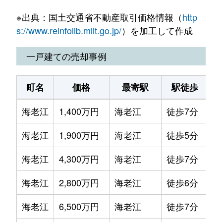
海老江
7,200万円
野田阪神
徒歩4分
8
※出典：国土交通省不動産取引価格情報（
http
鷺洲
3,200万円
野田阪神
徒歩8分
65
海老江
3,700万円
野田阪神
徒歩6分
5
s://www.reinfolib.mlit.go.jp/
）を加工して作成
鷺洲
4,600万円
野田阪神
徒歩3分
80
海老江
1,900万円
野田阪神
徒歩7分
2
一戸建ての売却事例
吉野
1,800万円
西九条
徒歩8分
75
海老江
6,200万円
野田阪神
徒歩4分
6
町名
価格
最寄駅
駅徒歩
吉野
4,300万円
西九条
徒歩7分
14
海老江
1,300万円
野田阪神
徒歩7分
2
海老江
1,400万円
海老江
徒歩7分
4
吉野
9,300万円
野田(阪神)
徒歩5分
12
海老江
1,900万円
野田阪神
徒歩7分
2
海老江
1,900万円
海老江
徒歩5分
5
吉野
1,900万円
野田阪神
徒歩5分
60
海老江
1,100万円
野田阪神
徒歩3分
2
海老江
4,300万円
海老江
徒歩7分
1
吉野
1,600万円
野田阪神
徒歩5分
50
海老江
1,700万円
野田阪神
徒歩3分
2
海老江
2,800万円
海老江
徒歩6分
7
海老江
4,500万円
野田阪神
徒歩10分
7
海老江
6,500万円
海老江
徒歩7分
6
海老江
6,000万円
野田阪神
徒歩4分
7