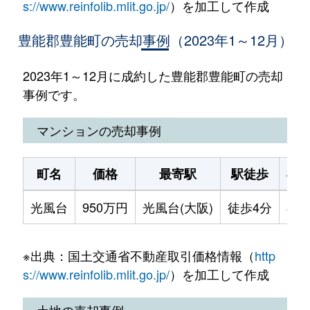
s://www.reinfolib.mlit.go.jp/
）を加工して作成
豊能郡豊能町の売却事例（2023年1～12月）
2023年1～12月に成約した豊能郡豊能町の売却
事例です。
マンションの売却事例
町名
価格
最寄駅
駅徒歩
専
光風台
950万円
光風台(大阪)
徒歩4分
85m
※出典：国土交通省不動産取引価格情報（
http
s://www.reinfolib.mlit.go.jp/
）を加工して作成
土地の売却事例