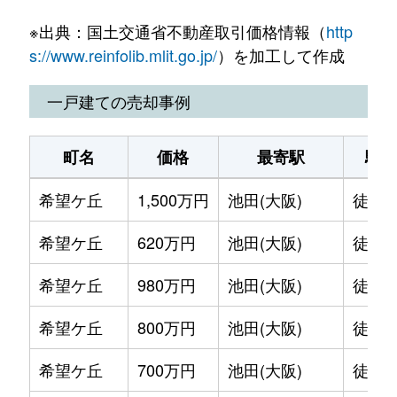
※出典：国土交通省不動産取引価格情報（
http
ときわ台
720万円
ときわ台(大阪)
徒歩7分
s://www.reinfolib.mlit.go.jp/
）を加工して作成
一戸建ての売却事例
町名
価格
最寄駅
駅徒
希望ケ丘
1,500万円
池田(大阪)
徒歩2
希望ケ丘
620万円
池田(大阪)
徒歩2
希望ケ丘
980万円
池田(大阪)
徒歩2
希望ケ丘
800万円
池田(大阪)
徒歩2
希望ケ丘
700万円
池田(大阪)
徒歩2