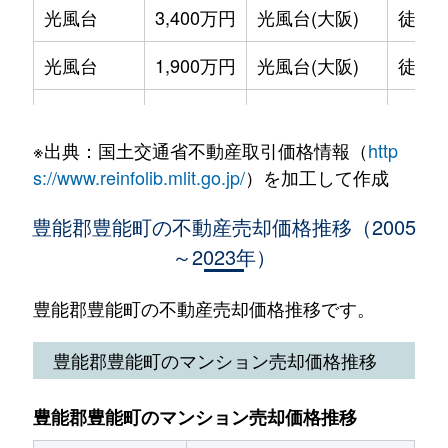
光風台
3,400万円
光風台(大阪)
徒歩9
光風台
1,900万円
光風台(大阪)
徒歩8
光風台
1,100万円
光風台(大阪)
徒歩9
※出典：国土交通省不動産取引価格情報（
http
光風台
500万円
ときわ台(大阪)
徒歩1
s://www.reinfolib.mlit.go.jp/
）を加工して作成
光風台
1,400万円
ときわ台(大阪)
徒歩1
豊能郡豊能町の不動産売却価格推移（2005
～2023年）
光風台
500万円
ときわ台(大阪)
徒歩9
新光風台
1,800万円
光風台(大阪)
徒歩1
豊能郡豊能町の不動産売却価格推移です。
新光風台
1,700万円
光風台(大阪)
徒歩1
豊能郡豊能町のマンション売却価格推移
新光風台
1,500万円
光風台(大阪)
徒歩1
豊能郡豊能町のマンション売却価格推移