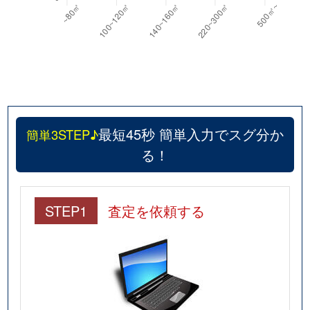
最短45秒 簡単入力でスグ分か
簡単3STEP♪
る！
STEP1
査定を依頼する