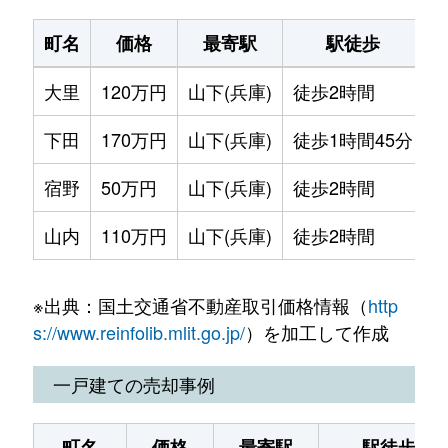
町名
価格
最寄駅
駅徒歩
大里
120万円
山下(兵庫)
徒歩2時間
1
下田
170万円
山下(兵庫)
徒歩1時間45分
2
宿野
50万円
山下(兵庫)
徒歩2時間
3
山内
110万円
山下(兵庫)
徒歩2時間
3
※出典：国土交通省不動産取引価格情報（
http
s://www.reinfolib.mlit.go.jp/
）を加工して作成
一戸建ての売却事例
町名
価格
最寄駅
駅徒歩