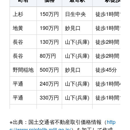
上杉
150万円
日生中央
徒歩1時間15
地黄
190万円
妙見口
徒歩1時間15
長谷
130万円
山下(兵庫)
徒歩2時間
長谷
80万円
山下(兵庫)
徒歩2時間
野間稲地
500万円
妙見口
徒歩45分
平通
240万円
山下(兵庫)
徒歩1時間45
平通
330万円
山下(兵庫)
徒歩1時間15
平通
300万円
山下(兵庫)
徒歩1時間45
※出典：国土交通省不動産取引価格情報（
http
s://www.reinfolib.mlit.go.jp/
）を加工して作成