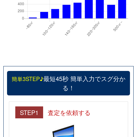
最短45秒 簡単入力でスグ分か
簡単3STEP♪
る！
STEP1
査定を依頼する